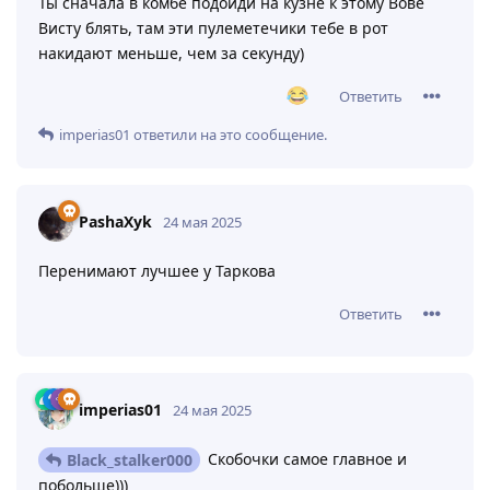
Ты сначала в комбе подойди на кузне к этому Вове
Висту блять, там эти пулеметечики тебе в рот
накидают меньше, чем за секунду)
Ответить
imperias01
ответили на это сообщение.
PashaXyk
24 мая 2025
Перенимают лучшее у Таркова
Ответить
imperias01
24 мая 2025
Скобочки самое главное и
Black_stalker000
побольше)))