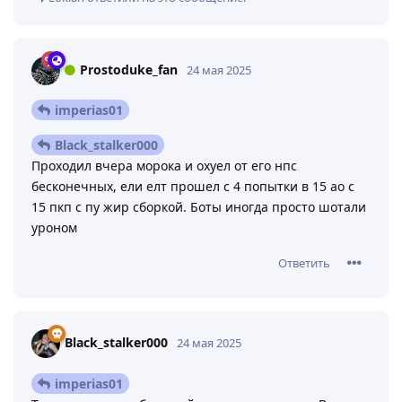
Prostoduke_fan
24 мая 2025
imperias01
Black_stalker000
Проходил вчера морока и охуел от его нпс
бесконечных, ели елт прошел с 4 попытки в 15 ао с
15 пкп с пу жир сборкой. Боты иногда просто шотали
уроном
Ответить
Black_stalker000
24 мая 2025
imperias01