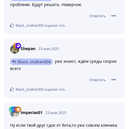
проблеме. Будут решать. Наверное.
Ответить
Black_stalker000
оценил это
.
Shepan
23 мая 2025
уже знают, ждём среды скорее
Black_stalker000
всего
Ответить
Black_stalker000
оценил это
.
imperias01
23 мая 2025
Ну если твой друг сдох от бота,то уже совсем клиника