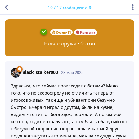
16
/
17
сообщений
Кузня-11
Критика
Новое оружие ботов
Black_stalker000
23 мая 2025
Здраська, что сейчас происходит с ботами? Мало
того, что по скорострелу не отличить теперь от
игроков живых, так еще и убивают они безумно
быстро. Вчера я играл с другом, были на кузне,
видим, что тип от бота здох, поржали. А потом мой
кент подходит его залутать, а там блять ебанутый нпс
с безумной скоростью скорострела и как мой друг
подошел залутать его меньше, чем за секунду к хуям