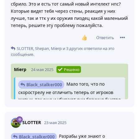
сбрило. Это и есть тот самый новый интелект нпс?
Которые видят тебя через стены, реакция у них
лучше, так и ттк у их оружия пиздец какой маленький
теперь, решите эту проблему пожалуйста.
Ответить
SLOTTER
,
Shepan
,
Mierp
и
3
других
ответили на это
сообщение.
Mierp
24 мая 2025
Решено
Мало того, что по
Black_stalker000
скорострелу не отличить теперь от игроков
живых, так еще и убивают они безумно быстро.
Здравствуйте! О данной проблеме известно, так
что остается просто следить за новостями, когда
SLOTTER
23 мая 2025
данную ошибку исправят.
Разрабы уже знают о
Black_stalker000