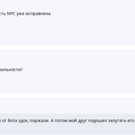
сть NPC уже исправлена
рельности?
 от бота здох, поржали. А потом мой друг подошел залутать ег