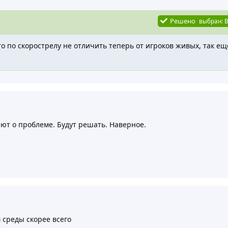
Решено
выбран:
B
то по скорострелу не отличить теперь от игроков живых, так е
естно, так что остается просто следить за новостями, когда д
ют о проблеме. Будут решать. Наверное.
 среды скорее всего