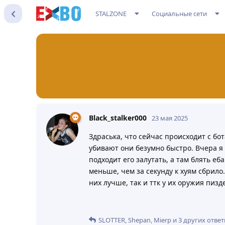
STALZONE
Социальные сети
Black_stalker000
23 мая 2025
Здраська, что сейчас происходит с бо
убивают они безумно быстро. Вчера я и
подходит его залутать, а там блять е
меньше, чем за секунду к хуям сбрило
них лучше, так и ттк у их оружия пиз
SLOTTER
,
Shepan
,
Mierp
и
3
других
ответ