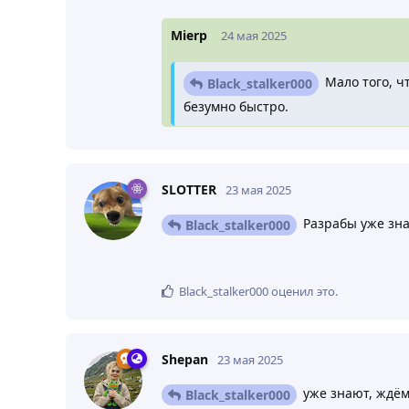
Mierp
24 мая 2025
Мало того, ч
Black_stalker000
безумно быстро.
Здравствуйте! О данной проблеме изв
SLOTTER
23 мая 2025
Разрабы уже зна
Black_stalker000
Black_stalker000
оценил это
.
Shepan
23 мая 2025
уже знают, ждём
Black_stalker000