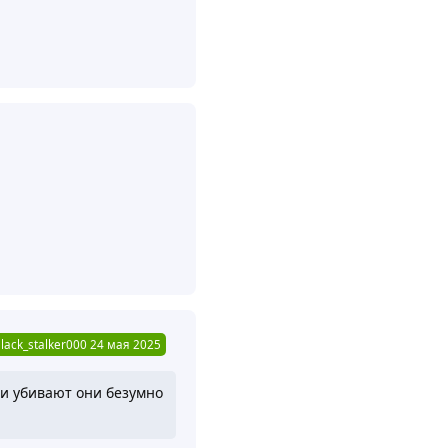
Ответить
Ответить
lack_stalker000
24 мая 2025
 и убивают они безумно