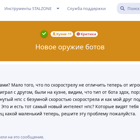
Инструменты STALZONE
Служба поддержки
Кузня-11
Критика
Новое оружие ботов
тами? Мало того, что по скорострелу не отличить теперь от игр
грал с другом, были на кузне, видим, что тип от бота здох, по
банутый нпс с безумной скоростью скорострела и как мой друг по
. Это и есть тот самый новый интелект нпс? Которые видят тебя
дец какой маленький теперь, решите эту проблему пожалуйста.
или на это сообщение.