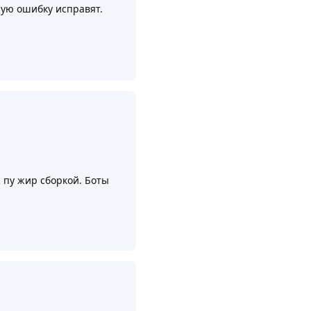
ную ошибку исправят.
Ответить
с пу жир сборкой. Боты
Ответить