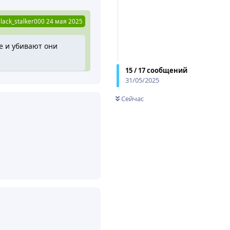
lack_stalker000
24 мая 2025
ще и убивают они
15
/
17
сообщений
31/05/2025
анную ошибку исправят.
Сейчас
Ответить