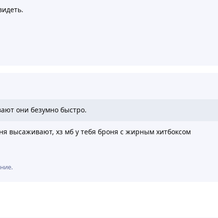
видеть.
вают они безумно быстро.
еня высаживают, хз мб у тебя броня с жирным хитбоксом
ние.