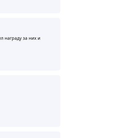
л награду за них и
Ответить
5
Ответить