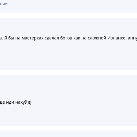
ние.
 Я бы на мастерках сделал ботов как на сложной Изнанке, апну
е иди нахуй)))