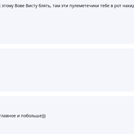
к этому Вове Висту блять, там эти пулеметечики тебе в рот нак
главное и побольше)))