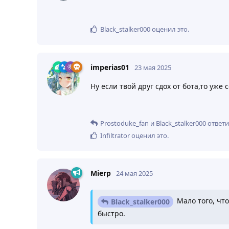
Black_stalker000
оценил это
.
imperias01
23 мая 2025
Ну если твой друг сдох от бота,то уже
Prostoduke_fan
и
Black_stalker000
ответи
Infiltrator
оценил это
.
Mierp
24 мая 2025
Мало того, что
Black_stalker000
быстро.