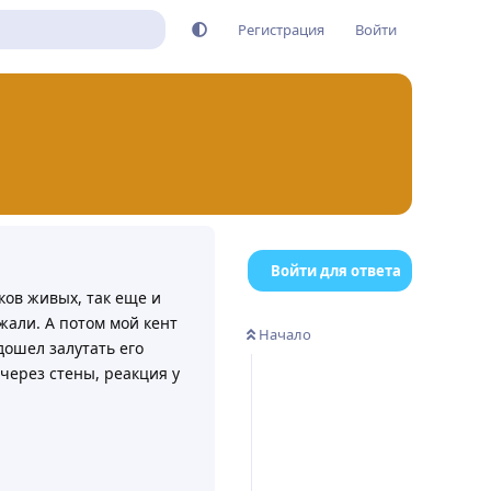
Регистрация
Войти
Войти для ответа
оков живых, так еще и
ржали. А потом мой кент
Начало
дошел залутать его
 через стены, реакция у
Ответить