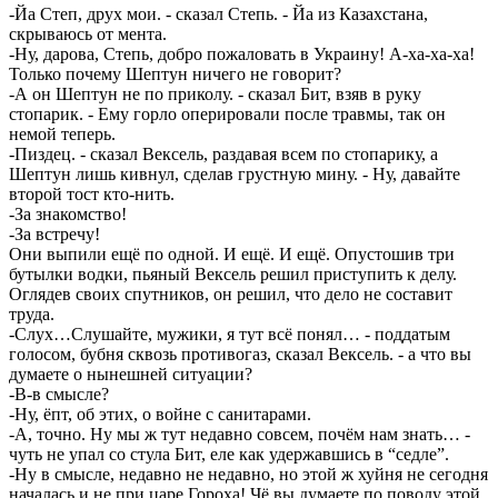
-Йа Степ, друх мои. - сказал Степь. - Йа из Казахстана,
скрываюсь от мента.
-Ну, дарова, Степь, добро пожаловать в Украину! А-ха-ха-ха!
Только почему Шептун ничего не говорит?
-А он Шептун не по приколу. - сказал Бит, взяв в руку
стопарик. - Ему горло оперировали после травмы, так он
немой теперь.
-Пиздец. - сказал Вексель, раздавая всем по стопарику, а
Шептун лишь кивнул, сделав грустную мину. - Ну, давайте
второй тост кто-нить.
-За знакомство!
-За встречу!
Они выпили ещё по одной. И ещё. И ещё. Опустошив три
бутылки водки, пьяный Вексель решил приступить к делу.
Оглядев своих спутников, он решил, что дело не составит
труда.
-Слух…Слушайте, мужики, я тут всё понял… - поддатым
голосом, бубня сквозь противогаз, сказал Вексель. - а что вы
думаете о нынешней ситуации?
-В-в смысле?
-Ну, ёпт, об этих, о войне с санитарами.
-А, точно. Ну мы ж тут недавно совсем, почём нам знать… -
чуть не упал со стула Бит, еле как удержавшись в “седле”.
-Ну в смысле, недавно не недавно, но этой ж хуйня не сегодня
началась и не при царе Гороха! Чё вы думаете по поводу этой