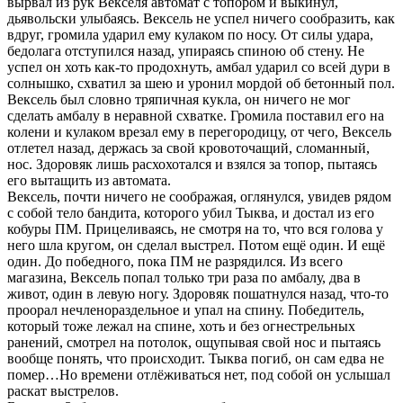
вырвал из рук Векселя автомат с топором и выкинул,
дьявольски улыбаясь. Вексель не успел ничего сообразить, как
вдруг, громила ударил ему кулаком по носу. От силы удара,
бедолага отступился назад, упираясь спиною об стену. Не
успел он хоть как-то продохнуть, амбал ударил со всей дури в
солнышко, схватил за шею и уронил мордой об бетонный пол.
Вексель был словно тряпичная кукла, он ничего не мог
сделать амбалу в неравной схватке. Громила поставил его на
колени и кулаком врезал ему в перегородицу, от чего, Вексель
отлетел назад, держась за свой кровоточащий, сломанный,
нос. Здоровяк лишь расхохотался и взялся за топор, пытаясь
его вытащить из автомата.
Вексель, почти ничего не соображая, оглянулся, увидев рядом
с собой тело бандита, которого убил Тыква, и достал из его
кобуры ПМ. Прицеливаясь, не смотря на то, что вся голова у
него шла кругом, он сделал выстрел. Потом ещё один. И ещё
один. До победного, пока ПМ не разрядился. Из всего
магазина, Вексель попал только три раза по амбалу, два в
живот, один в левую ногу. Здоровяк пошатнулся назад, что-то
проорал нечленораздельное и упал на спину. Победитель,
который тоже лежал на спине, хоть и без огнестрельных
ранений, смотрел на потолок, ощупывая свой нос и пытаясь
вообще понять, что происходит. Тыква погиб, он сам едва не
помер…Но времени отлёживаться нет, под собой он услышал
раскат выстрелов.