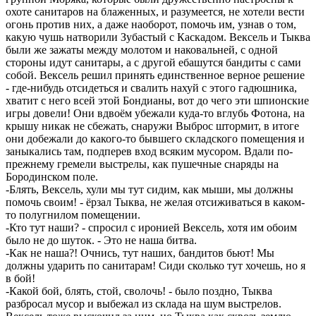
охоте санитаров на блаженных, и разумеется, не хотели вести
огонь против них, а даже наоборот, помочь им, узнав о том,
какую чушь натворили Зубастый с Каскадом. Вексель и Тыква
были же зажаты между молотом и наковальней, с одной
стороны идут санитары, а с другой ебашутся бандиты с сами
собой. Вексель решил принять единственное верное решение
- где-нибудь отсидеться и свалить нахуй с этого гадюшника,
хватит с него всей этой Бондианы, вот до чего эти шпионские
игры довели! Они вдвоём убежали куда-то вглубь Фотона, на
крышу никак не сбежать, снаружи Выброс штормит, в итоге
они добежали до какого-то бывшего складского помещения и
заныкались там, подперев вход всяким мусором. Вдали по-
прежнему гремели выстрелы, как пушечные снаряды на
Бородинском поле.
-Блять, Вексель, хули мы тут сидим, как мыши, мы должны
помочь своим! - ёрзал Тыква, не желая отсиживаться в каком-
то полугнилом помещении.
-Кто тут наши? - спросил с иронией Вексель, хотя им обоим
было не до шуток. - Это не наша битва.
-Как не наша?! Очнись, тут наших, бандитов бьют! Мы
должны ударить по санитарам! Сиди сколько тут хочешь, но я
в бой!
-Какой бой, блять, стой, сволочь! - было поздно, Тыква
разбросал мусор и выбежал из склада на шум выстрелов.