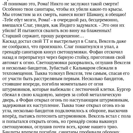
-Я понимаю это, Рома! Никто не заслужил такой смерти!
Особенно твои санитары, чтобы их убили какие-то крысы.
Мы отомстим за их смерть, нанеся визит Шаману, я обещаю!
-Тебе ебут мозги, Рома! - в очередной раз, бесцеремонно,
вмешался Слаг, увидев, как Индиго задумался. - Это они их
убили! И пытаются свалить всю вину на блаженных!
Старший сержант, прошу разрешение…
Каскад достал свой ТТ и выстрельнул в Слага, Вексель даже
не сообразил, что произошло. Слаг пошатнулся и упал, а
гренадёр санитаров кинул светошумовки. Фофан отскочил
назад и перепрыгнул через барную стойку, приготовив свой
автомат к огню. Светошумовки разорвались, оглушив Векселя
и несколько бандитов, Зубастый с Кальмаром сбежали в
техпомещения. Тыква толкнул Векселя, тем самым, спасая его
от участи быть расстреляным первым. Несколько бандитов,
стоявшие впереди, погибли моментально от огня
штурмовиков, которые выбежали с лестничной клетки. Бургер
сбежал в свою кладовую, заперев за собой металлическую
дверь, а Фофан открыл огонь по наступающим штурмовикам,
задерживая их наступление. Тыква тоже открыл огонь из-за
угла, несколько бандитов подключилось к обороне, выскочив
вперёд, пытаясь потеснить штурмовиков. Вексель встал с пола
и попытался открыть огонь, но гренадёр снова выкинул
светошумовки, оглушив почти всех, кроме нашего трио.
Бандиты впереди погибли, санитары пробивали оборону