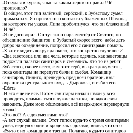
-Откуда я в курсах, я вас за каким хером отправил! Чё
произошло?
-В общем, этот тип залётный, сербский, к Зубастому сумел
примазаться. Я спросил того контакта у блаженных Шамана,
на которого ты указал, Липа проболтнулся, что он блаженный.
-И чё?
-Я не договорил. Он тут типо парламентёр от Святого, по
объединению бандитов, и Зубастый скорее всего, дабы дать
добро на объединение, попросил его с санитарами помочь.
-Хватит ходить вокруг да около, что конкретно случилось?
-Два заветовца или два чела, которые оделись, как заветовцы,
подожгли палатки санитаров и съебались. Кто-то из ребят
Зубастого, скорее всего, сам этот серб, выкрал документы,
пока санитары на перепуге были и съебал. Командир
санитаров, Индиго, прелюдно, пред всей братвой, взял
охранника центрального входа - Дырокола, и избил его.
-Ебать.
-И это ещё не всё. Потом санитары начали шмон у всех
проводить, вламываться в чужие палатки, порядки свои
наводить. Даже мою обшмонали, всё вверх-дном перевернули,
козлы!
-Это всё? А с документами что?
-А вот слухай дальше. Этот типок куда-то с тремя санитарами
ушёл, вернулся один и вроде как с доками, видел, что он о
чём-то с их командиром трепал. Полагаю, куда-то санитаров