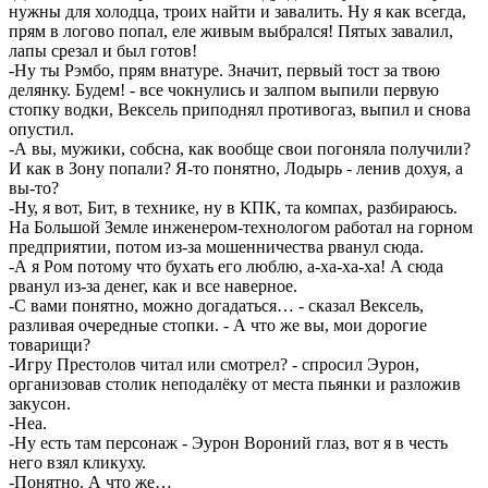
нужны для холодца, троих найти и завалить. Ну я как всегда,
прям в логово попал, еле живым выбрался! Пятых завалил,
лапы срезал и был готов!
-Ну ты Рэмбо, прям внатуре. Значит, первый тост за твою
делянку. Будем! - все чокнулись и залпом выпили первую
стопку водки, Вексель приподнял противогаз, выпил и снова
опустил.
-А вы, мужики, собсна, как вообще свои погоняла получили?
И как в Зону попали? Я-то понятно, Лодырь - ленив дохуя, а
вы-то?
-Ну, я вот, Бит, в технике, ну в КПК, та компах, разбираюсь.
На Большой Земле инженером-технологом работал на горном
предприятии, потом из-за мошенничества рванул сюда.
-А я Ром потому что бухать его люблю, а-ха-ха-ха! А сюда
рванул из-за денег, как и все наверное.
-С вами понятно, можно догадаться… - сказал Вексель,
разливая очередные стопки. - А что же вы, мои дорогие
товарищи?
-Игру Престолов читал или смотрел? - спросил Эурон,
организовав столик неподалёку от места пьянки и разложив
закусон.
-Неа.
-Ну есть там персонаж - Эурон Вороний глаз, вот я в честь
него взял кликуху.
-Понятно. А что же…