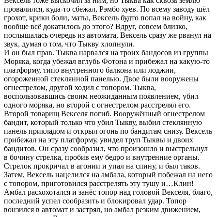
Вексель тоже выскочил за ним, но Тыква как сквозь землю
провалился, куда-то сбежал, Рэмбо хуев. По всему заводу шёл
грохот, крики боли, маты, Вексель будто попал на войну, как
вообще всё докатилось до этого? Вдруг, совсем близко,
послышалась очередь из автомата, Вексель сразу же рванул на
звук, думая о том, что Тыкву хлопнули.
И он был прав. Тыква нарвался на троих бандосов из группы
Моряка, когда убежал вглубь Фотона и прибежал на какую-то
платформу, типо внутренного балкона или лоджии,
огороженной стеклянной панелью. Двое были вооружены
огнестрелом, другой ходил с топором. Тыква,
воспользовавшись своим неожиданным появлением, убил
одного моряка, но второй с огнестрелом расстрелял его.
Второй товарищ Векселя погиб. Вооружённый огнестрелом
бандит, который только что убил Тыкву, выбил стеклянную
панель прикладом и открыл огонь по бандитам снизу. Вексель
прибежал на эту платформу, увидел труп Тыквы и двоих
бандитов. Он сразу сообразил, что произошло и выстрельнул
в бочину стрелка, пробив ему бедро и внутренние органы.
Стрелок прокричал в агонии и упал на спину, и был таков.
Затем, Вексель нацелился на амбала, который побежал на него
с топором, приготовился расстрелять эту тушу и…Клин!
Амбал расхохотался и занёс топор над головой Векселя, благо,
последний успел сообразить и блокировал удар. Топор
вонзился в автомат и застрял, но амбал резким движением,