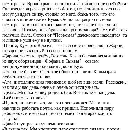
осмотрелся. Вроде крыша не прогнила, нигде он не наебнётся.
Он оглядел через карниз весь Фотон, но вспомнив, что его
могут увидеть снизу, отошёл от него, боясь того, что его
спалят в шпионаже на Кума. Он достал рацию и снова
осмотрелся, вроде никого рядом нет, никто не подслушит
разговор. Почему он забрался на крышу завода? Ну чтоб связь
получше была, Фотон от “Первомая” далековато находится, та
и лишние уши ему не нужны.
-Приём, Кум, это Вексель. - сказал своё первое слово Жорик,
оглядевшись в сотый раз по сторонам.
-Дарова, то есть, приём, Вексель. Как тебе славная компания
из двух оборванцев - Фофана и Тыквы? - совсем
непринуждённо продолжил диалог Кум.
-Лучше не бывает. Светское общество в лице Кальмара и
Зубастого тоже неплохо.
-Ага, интеллигенция плюшевая, шоб их вши заели. Расскажи,
как там у вас дела, очень и очень хочется узнать.
-Дела…Мышка кошку родила, бля. Вот такие у нас дела.
-Всё настолько плохо?
-Ну нет, не настолько, малёха погорячился. Мы к ним
нанялись работать почти, как пришли. Исполнили пару
работёнок, ничё такого, но по теме о санитарах кое-что
разузнал.
-Давай шустрее, я тут немного занят.
-Значица так. Мы хлопнули пару сталкерят для них, потом