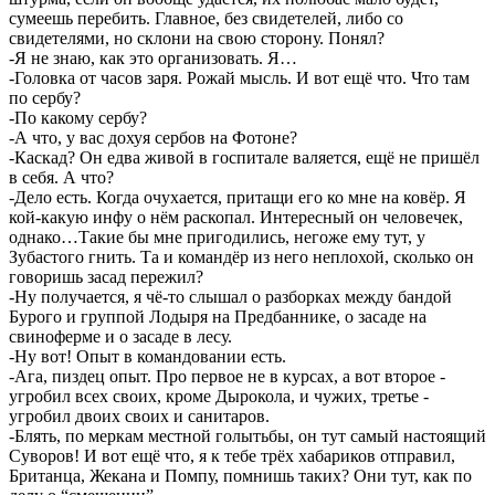
сумеешь перебить. Главное, без свидетелей, либо со
свидетелями, но склони на свою сторону. Понял?
-Я не знаю, как это организовать. Я…
-Головка от часов заря. Рожай мысль. И вот ещё что. Что там
по сербу?
-По какому сербу?
-А что, у вас дохуя сербов на Фотоне?
-Каскад? Он едва живой в госпитале валяется, ещё не пришёл
в себя. А что?
-Дело есть. Когда очухается, притащи его ко мне на ковёр. Я
кой-какую инфу о нём раскопал. Интересный он человечек,
однако…Такие бы мне пригодились, негоже ему тут, у
Зубастого гнить. Та и командёр из него неплохой, сколько он
говоришь засад пережил?
-Ну получается, я чё-то слышал о разборках между бандой
Бурого и группой Лодыря на Предбаннике, о засаде на
свиноферме и о засаде в лесу.
-Ну вот! Опыт в командовании есть.
-Ага, пиздец опыт. Про первое не в курсах, а вот второе -
угробил всех своих, кроме Дырокола, и чужих, третье -
угробил двоих своих и санитаров.
-Блять, по меркам местной голытьбы, он тут самый настоящий
Суворов! И вот ещё что, я к тебе трёх хабариков отправил,
Британца, Жекана и Помпу, помнишь таких? Они тут, как по