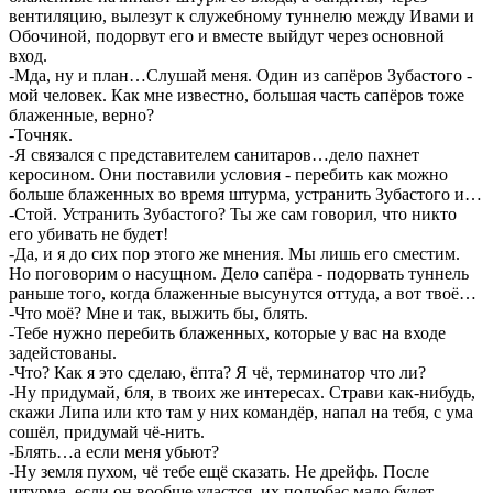
вентиляцию, вылезут к служебному туннелю между Ивами и
Обочиной, подорвут его и вместе выйдут через основной
вход.
-Мда, ну и план…Слушай меня. Один из сапёров Зубастого -
мой человек. Как мне известно, большая часть сапёров тоже
блаженные, верно?
-Точняк.
-Я связался с представителем санитаров…дело пахнет
керосином. Они поставили условия - перебить как можно
больше блаженных во время штурма, устранить Зубастого и…
-Стой. Устранить Зубастого? Ты же сам говорил, что никто
его убивать не будет!
-Да, и я до сих пор этого же мнения. Мы лишь его сместим.
Но поговорим о насущном. Дело сапёра - подорвать туннель
раньше того, когда блаженные высунутся оттуда, а вот твоё…
-Что моё? Мне и так, выжить бы, блять.
-Тебе нужно перебить блаженных, которые у вас на входе
задейстованы.
-Что? Как я это сделаю, ёпта? Я чё, терминатор что ли?
-Ну придумай, бля, в твоих же интересах. Страви как-нибудь,
скажи Липа или кто там у них командёр, напал на тебя, с ума
сошёл, придумай чё-нить.
-Блять…а если меня убьют?
-Ну земля пухом, чё тебе ещё сказать. Не дрейфь. После
штурма, если он вообще удастся, их полюбас мало будет,