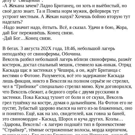
делу о “смещении”.
-А Жекана зачем? Ладно Британец, он хоть и выёбистый, но
своё дело знает. Та и Помпа норм мужик, фейерверк тут
устроит местным. А Жекан нахуя? Хочешь бойню вторую тут
наделать?
-Надо значит надо, ёптыть. Всё, я сказал. Удачи в бою, Жора,
дай Бог переживёшь. Конец связи.
-Дай Бог…Конец связи.
В бегах. 3 августа 202Х года, 18:46, небольшой лагерь
неподалёку от свинофермы, Обочина.
Вексель разбил небольшой лагерь вблизи свинофермы, разжёг
костерок, достал спальный мешок, стемнело как-никак. Отряд
Каскада щас в застенках у Чешира, а он, ждёт Британца с
вестями о Фотоне. Разумеется, всё это задержание Каскада
лишь фикция, никто в Векселя на полном серьёзе не стрелял,
чел в “Грибнике” специально стрелял мимо. Кум договорился,
что Вексель сбежит, а бедного серба с двумя русскими в
застенки. Пока Каскад тухнет от боли и от скуки, Вексель
грел тушёнку на костре, думая о дальнейшем. На Фотон его не
пустят, Зубастый здорово въелся на него из-за блаженных, оно
и понятно. Ещё, как на зло, свидетелей, как говна за баней,
это свиномордие - Каскад, Шорох и куча других. Козлы…
-Здарова, Вексель! - к лагерю подошёл тип в бронекостюме
“Страйкер”, тёмные остриженные волосы, морда кирпичом,