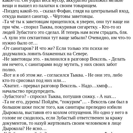
какое-то. Он убрал весь мусор, аккуратно разложил мелкие
вещи и вышел из палатки к своим товарищем.
-Пиздец какой-то. - сказал Фофан, глядя на центральный вход,
откуда вышел санитар. - Чёртовы заветовцы.
-Та чё ты к заветовцам прицепился, я уверен, они тут ваще ни
при чём. - спорил Тыква, покуривая сигаретку. - Кто-то из
людей Зубастого это сделал. И теперь нам всем страдать, бля.
-А хули эти сектантики тут ваще забыли? Очевидно, им что-то
нужно было от…
-От санитаров? И что же? Если только эти психи не
додумались ловить блаженных на Севере.
-Не заветовцы это. - вклинился в разговор Вексель. - Делать
им нечего, с санитарами воду мутить, у них своих забот
полно.
-Вот и я об этом же. - согласился Тыква. - Не они это, либо
кто-то срисовал под них или…
-Хватит. - прервал разговор Вексель. - Надо…хмпф…
начальство предупредить.
-Зубастого? - спросил Тыква, потушив сижку. - А нах…
-Та не его, дурень! Пойдём, “покурим”… - Вексель сам был в
большом шоке после того, как санитары прелюдно избили
Дырокола, выставив его козлом отпущения. Но одно у него в
голове не сходилось, если Зубастый ответственен за кражу
документов, то нахуй жертвовать своим человеком в лице
Дырокола? Не ясно…