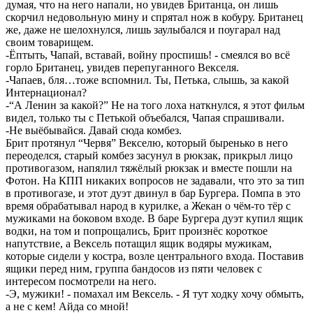
думая, что на него напали, но увидев Британца, он лишь
скорчил недовольную мину и спрятал нож в кобуру. Британец
же, даже не шелохнулся, лишь заулыбался и поугарал над
своим товарищем.
-Ёптыть, Чапай, вставай, войну проспишь! - смеялся во всё
горло Британец, увидев перепуганного Векселя.
-Чапаев, бля…тоже вспомнил. Ты, Петька, слышь, за какой
Интернационал?
-“А Ленин за какой?” Не на того лоха наткнулся, я этот фильм
видел, только ты с Петькой объебался, Чапая спрашивали.
-Не выёбывайся. Давай сюда комбез.
Брит протянул “Червя” Векселю, который быренько в него
переоделся, старый комбез засунул в рюкзак, прикрыл лицо
противогазом, напялил тяжёлый рюкзак и вместе пошли на
Фотон. На КПП никаких вопросов не задавали, что это за тип
в противогазе, и этот дуэт двинул в бар Бургера. Помпа в это
время обрабатывал народ в курилке, а Жекан о чём-то тёр с
мужиками на боковом входе. В баре Бургера дуэт купил ящик
водки, на том и попрощались, Брит произнёс короткое
напутствие, а Вексель потащил ящик водяры мужикам,
которые сидели у костра, возле центрального входа. Поставив
ящики перед ним, группа бандосов из пяти человек с
интересом посмотрели на него.
-Э, мужики! - помахал им Вексель. - Я тут ходку хочу обмыть,
а не с кем! Айда со мной!