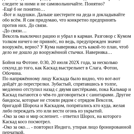
следите за ними и не самовольничайте. Понятно?
-Ещё б не понятно…
-Вот и ладушки. Дальше шестерите на деда и докладывайте
обо всём. Я сам придумаю, что конкретно предпринять
против них. До связи.
-До связи…
Вексель выключил рацию и убрал в карман. Разговор с Кумом
толком ничего не привнёс, но ведь, предупрежден значит
вооружён, верно? У Кума наверняка есть какой-то план, чтоб
дело не дошло до вооружённой стычки. Наверняка…
Бойня на Фотоне. 0:30, 20 июля 202Х года, за несколько
секунд до того, как Каскад выстрельнет в Слага. Фотон,
Обочина.
По напряжённому лицу Каскада было видно, что вот-вот
дойдёт до перестрелки. Зубастый, спрятавшись в толпе,
медленно отступил назад с двумя шестёрками, пока Кальмар и
Каскад пытаются о чём-то договориться с санитарами. Другие
бандосы, которые не стояли рядом с отрядом Векселя,
бригадой Шороха и Каскадом, попрятались кто куда, желая
либо переждать это или вести огонь из укрытий.
-Око за око и мир ослепнет. - ответил Шорох, на которого
Каскад косо посмотрел.
-Око за око… - повторил Индиго, утирая лицо бронированной
перчаткой.