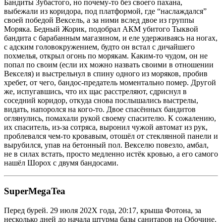
Бандиты Зубастого, но почему-то без своего пахана,
выбежали из коридора, под платформой, где “наслаждался”
своей победой Вексель, а за ними вслед двое из группы
Моряка. Бедный Жорик, подобрал АКМ убитого Тыквой
бандита с барабанным магазином, и еле удерживаясь на ногах,
с адским головокружением, будто он встал с дичайшего
похмелья, открыл огонь по морякам. Каким-то чудом, он не
попал по своим (если их можно назвать своими в отношении
Векселя) и выстрельнул в спину одного из моряков, пробив
хребет, от чего, бандос-предатель моментально помер. Другой
же, испугавшись, что их щас расстреляют, сдриснул в
соседний коридор, откуда снова послышались выстрелы,
видать, напоролся на кого-то. Двое спасённых бандитов
оглянулись, помахали рукой своему спасителю. К сожалению,
их спаситель, из-за сотряса, выронил чужой автомат из рук,
проблевался чем-то кровавым, отошёл от стеклянной панели и
вырубился, упав на бетонный пол. Векселю повезло, амбал,
не в силах встать, просто медленно истёк кровью, а его самого
нашёл Шорох с двумя бандосами.
SuperMegaTea
Перед бурей. 29 июля 202Х года, 20:17, крыша Фотона, за
несколько дней до начала штурма базы санитаров на Обочине.