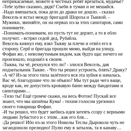
неприкасаемые, можете в честных ребят врезаться, мудачьё?
-Тебе хуёво сказано, дядя? Съеби в туман и не мешайся.
-Надо вмешаться, пока дело до драки не дошло. - сказал
Вексель и встал между бригадой Шороха и Тыквой. -
Мужики, звиняйте, он на нервах из-за этих санитаров, сами
понимаете.
-Понимать-понимаем, но пусть тут не дерзит, а то в ебло
получит. - встрял седой дед, Рубайла.
Вексель кивнул ему, взял Тыкву за плечи и отвёл его в
сторону. Серб и бригада прошли мимо, выйдя на улицу,
Фофан же, с невозмутимым видом, как будто щас ничего не
произошло, подошёл к своим.
-Тыква, ты чё, рехнулся что ли? - злился Вексель, дав
подзатыльник Тыкве. - Что ты решил устроить, блять? Драку?
-А чё? Из-за этого типа залётного вся эта хуйня и началась.
Вас чё, благодушие что ли объяло? Мы тут ради чего ваще,
вроде как, не допустить кровавую баню между бандитами и
санитарами…
-Тихо ты! Ещё громче скажи, на весь Фотон! Пускай все
знают, что мы шпиёны Кума! - тихим голосом урезонил
своего товарища Фофан.
-И ты решил, что будет заебись идея затеять ссору с верными
людьми Зубастого и с этим…как его бля…
-Да решил! Ибо из-за этого Николы Теслы Дырокола чуть не
загандонили прелюдно! Пулю ему в затылок, та в канаву…