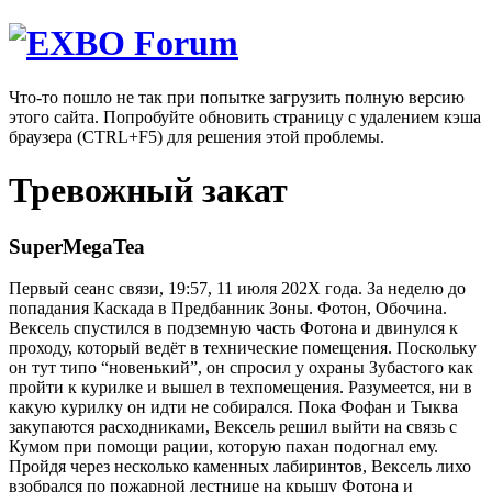
Что-то пошло не так при попытке загрузить полную версию
этого сайта. Попробуйте обновить страницу с удалением кэша
браузера (CTRL+F5) для решения этой проблемы.
Тревожный закат
SuperMegaTea
Первый сеанс связи, 19:57, 11 июля 202Х года. За неделю до
попадания Каскада в Предбанник Зоны. Фотон, Обочина.
Вексель спустился в подземную часть Фотона и двинулся к
проходу, который ведёт в технические помещения. Поскольку
он тут типо “новенький”, он спросил у охраны Зубастого как
пройти к курилке и вышел в техпомещения. Разумеется, ни в
какую курилку он идти не собирался. Пока Фофан и Тыква
закупаются расходниками, Вексель решил выйти на связь с
Кумом при помощи рации, которую пахан подогнал ему.
Пройдя через несколько каменных лабиринтов, Вексель лихо
взобрался по пожарной лестнице на крышу Фотона и