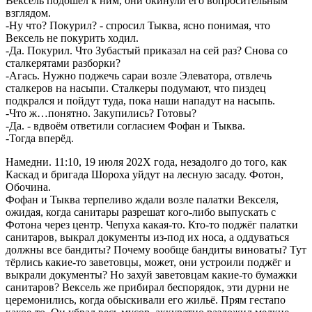
Вексель подошёл к ним, они окинули его вопросительным
взглядом.
-Ну что? Покурил? - спросил Тыква, ясно понимая, что
Вексель не покурить ходил.
-Да. Покурил. Что Зубастый приказал на сей раз? Снова со
сталкерятами разборки?
-Агась. Нужно поджечь сараи возле Элеватора, отвлечь
сталкеров на насыпи. Сталкеры подумают, что пиздец
подкрался и пойдут туда, пока наши нападут на насыпь.
-Что ж…понятно. Закупились? Готовы?
-Да. - вдвоём ответили согласием Фофан и Тыква.
-Тогда вперёд.
Намедни. 11:10, 19 июля 202Х года, незадолго до того, как
Каскад и бригада Шороха уйдут на лесную засаду. Фотон,
Обочина.
Фофан и Тыква терпеливо ждали возле палатки Векселя,
ожидая, когда санитары разрешат кого-либо выпускать с
Фотона через центр. Чепуха какая-то. Кто-то поджёг палатки
санитаров, выкрал документы из-под их носа, а оддуваться
должны все бандиты? Почему вообще бандиты виноваты? Тут
тёрлись какие-то заветовцы, может, они устроили поджёг и
выкрали документы? Но захуй заветовцам какие-то бумажки
санитаров? Вексель же прибирал беспорядок, эти дурни не
церемонились, когда обыскивали его жильё. Прям гестапо