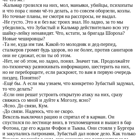
-Кальмар грозился на них, мол, маньяки, убийцы, психопаты
и что пора с ними чё-то делать, а то совсем оборзели, козлы.
Но точные планы, не смотря на расспросы, не выдал.
-Не густо. Это я и без вас троих знал. Но ладно, за то мы
убедились, что Зубастый и Кальмар действительно всю эту
шайку-лейку ненавидят. Что, кстати, за бригада Шороха?
Новые чешировцы?
-Та не, куда им там. Какой-то молодняк и дед-перпед,
сталкеров громят будь здоров, но не более, против санитаров
они не сдюжат, если ты об этом.
-Нет, не об этом, но ладно, понял. Значит так. Продолжайте
по-тихонечку разнюхивать информацию, шестерить на них,
но не переборщите, если раскроют, то вам в первую очередь
пиздец. Понятно?
-Ещё бы. А если мы узнаем, что конкретно Зубастый задумал,
то что делать?
-Если они решат устроить открытую атаку на них, сразу
свяжись со мной и дуйте к Моголу, ясно?
-Ясно. До связи, Кум.
-До связи. Надеюсь, что не скоро.
Вексель выключил рацию и спрятал её в карман. Он
спустился по лестнице вниз, в техпомещения и вышел в бар
Фотона, где его ждали Фофон и Тыква. Они стояли у Бургера
и закупались патронами, Зубастый дал новое дело. Как только