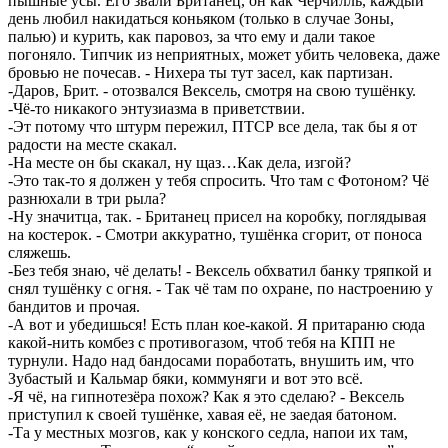
пышные усы. Его звали Британец, он как Черчилль, каждый
день любил накидаться коньяком (только в случае Зоны,
палью) и курить, как паровоз, за что ему и дали такое
погоняло. Типчик из неприятных, может убить человека, даже
бровью не почесав. - Нихера ты тут засел, как партизан.
-Даров, Брит. - отозвался Вексель, смотря на свою тушёнку.
-Чё-то никакого энтузиазма в приветствии.
-Эт потому что штурм пережил, ПТСР все дела, так бы я от
радости на месте скакал.
-На месте он бы скакал, ну щаз…Как дела, изгой?
-Это так-то я должен у тебя спросить. Что там с Фотоном? Чё
разнюхали в три рыла?
-Ну значитца, так. - Британец присел на коробку, поглядывая
на костерок. - Смотри аккуратно, тушёнка сгорит, от поноса
сляжешь.
-Без тебя знаю, чё делать! - Вексель обхватил банку тряпкой и
снял тушёнку с огня. - Так чё там по охране, по настроению у
бандитов и прочая.
-А вот и убедишься! Есть план кое-какой. Я притараню сюда
какой-нить комбез с противогазом, чтоб тебя на КПП не
турнули. Надо над бандосами поработать, внушить им, что
Зубастый и Кальмар бяки, коммуняги и вот это всё.
-Я чё, на гипнотезёра похож? Как я это сделаю? - Вексель
приступил к своей тушёнке, хавая её, не заедая батоном.
-Та у местных мозгов, как у конского седла, напои их там,