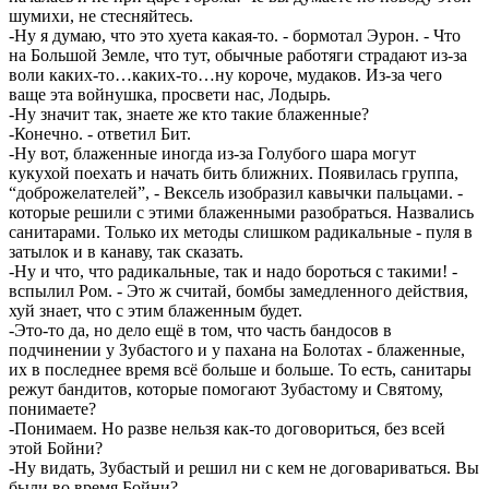
шумихи, не стесняйтесь.
-Ну я думаю, что это хуета какая-то. - бормотал Эурон. - Что
на Большой Земле, что тут, обычные работяги страдают из-за
воли каких-то…каких-то…ну короче, мудаков. Из-за чего
ваще эта войнушка, просвети нас, Лодырь.
-Ну значит так, знаете же кто такие блаженные?
-Конечно. - ответил Бит.
-Ну вот, блаженные иногда из-за Голубого шара могут
кукухой поехать и начать бить ближних. Появилась группа,
“доброжелателей”, - Вексель изобразил кавычки пальцами. -
которые решили с этими блаженными разобраться. Назвались
санитарами. Только их методы слишком радикальные - пуля в
затылок и в канаву, так сказать.
-Ну и что, что радикальные, так и надо бороться с такими! -
вспылил Ром. - Это ж считай, бомбы замедленного действия,
хуй знает, что с этим блаженным будет.
-Это-то да, но дело ещё в том, что часть бандосов в
подчинении у Зубастого и у пахана на Болотах - блаженные,
их в последнее время всё больше и больше. То есть, санитары
режут бандитов, которые помогают Зубастому и Святому,
понимаете?
-Понимаем. Но разве нельзя как-то договориться, без всей
этой Бойни?
-Ну видать, Зубастый и решил ни с кем не договариваться. Вы
были во время Бойни?