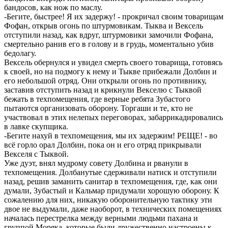
бандосов, как нож по маслу.
-Бегите, быстрее! Я их задержу! - прокричал своим товарищам
Фофан, открыв огонь по штурмовикам. Тыква и Вексель
отступили назад, как вдруг, штурмовики замочили Фофана,
смертельно ранив его в голову и в грудь, моментально убив
бедолагу.
Вексель обернулся и увидел смерть своего товарища, готовясь
к своей, но на подмогу к нему и Тыкве прибежали Долбин и
его небольшой отряд. Они открыли огонь по противнику,
заставив отступить назад и крикнули Векселю с Тыквой
бежать в техпомещения, где верные ребята Зубастого
пытаются организовать оборону. Торгаши и те, кто не
участвовал в этих нелепых переговорах, забаррикадировались
в лавке скупщика.
-Бегите нахуй в техпомещения, мы их задержим! РЕЩЕ! - во
всё горло орал Долбин, пока он и его отряд прикрывали
Векселя с Тыквой.
Уже дуэт, внял мудрому совету Долбина и рванули в
техпомещения. Долбанутые сдерживали натиск и отступили
назад, решив заманить санитар в техпомещения, где, как они
думали, Зубастый и Кальмар придумали хорошую оборону. К
сожалению для них, никакую оборонительную тактику эти
двое не выдумали, даже наоборот, в технических помещениях
началась перестрелка между верными людьми пахана и
группой Моряка, которые были дружественно настроены к