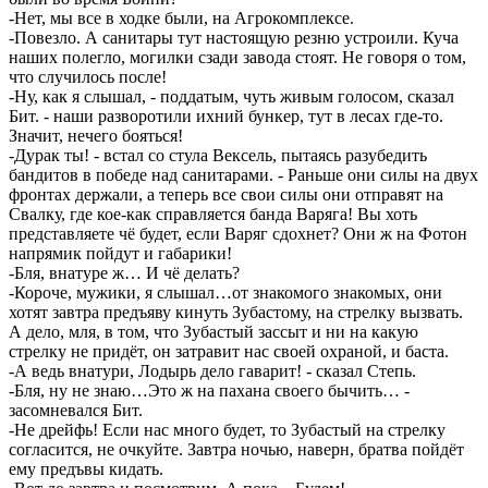
-Нет, мы все в ходке были, на Агрокомплексе.
-Повезло. А санитары тут настоящую резню устроили. Куча
наших полегло, могилки сзади завода стоят. Не говоря о том,
что случилось после!
-Ну, как я слышал, - поддатым, чуть живым голосом, сказал
Бит. - наши разворотили ихний бункер, тут в лесах где-то.
Значит, нечего бояться!
-Дурак ты! - встал со стула Вексель, пытаясь разубедить
бандитов в победе над санитарами. - Раньше они силы на двух
фронтах держали, а теперь все свои силы они отправят на
Свалку, где кое-как справляется банда Варяга! Вы хоть
представляете чё будет, если Варяг сдохнет? Они ж на Фотон
напрямик пойдут и габарики!
-Бля, внатуре ж… И чё делать?
-Короче, мужики, я слышал…от знакомого знакомых, они
хотят завтра предъяву кинуть Зубастому, на стрелку вызвать.
А дело, мля, в том, что Зубастый зассыт и ни на какую
стрелку не придёт, он затравит нас своей охраной, и баста.
-А ведь внатури, Лодырь дело гаварит! - сказал Степь.
-Бля, ну не знаю…Это ж на пахана своего бычить… -
засомневался Бит.
-Не дрейфь! Если нас много будет, то Зубастый на стрелку
согласится, не очкуйте. Завтра ночью, наверн, братва пойдёт
ему предъвы кидать.