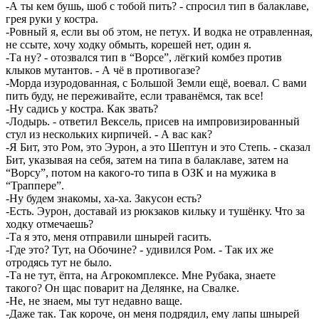
-А ты кем бушь, шоб с тобой пить? - спросил тип в балаклаве,
грея руки у костра.
-Ровный я, если вы об этом, не петух. И водка не отравленная,
не ссыте, хочу ходку обмыть, корешей нет, один я.
-Та ну? - отозвался тип в “Ворсе”, лёгкий комбез против
клыков мутантов. - А чё в противогазе?
-Морда изуродованная, с Большой Земли ещё, воевал. С вами
пить буду, не переживайте, если траванёмся, так все!
-Ну садись у костра. Как звать?
-Лодырь. - ответил Вексель, присев на импровизированный
стул из нескольких кирпичей. - А вас как?
-Я Бит, это Ром, это Эурон, а это Шептун и это Степь. - сказал
Бит, указывая на себя, затем на типа в балаклаве, затем на
“Ворсу”, потом на какого-то типа в ОЗК и на мужика в
“Траппере”.
-Ну будем знакомы, ха-ха. Закусон есть?
-Есть. Эурон, доставай из рюкзаков кильку и тушёнку. Что за
ходку отмечаешь?
-Та я это, меня отправили шнырей гасить.
-Где это? Тут, на Обочине? - удивился Ром. - Так их же
отродясь тут не было.
-Та не тут, ёпта, на Агрокомплексе. Мне Рубака, знаете
такого? Он щас поварит на Делянке, на Свалке.
-Не, не знаем, мы тут недавно ваще.
-Даже так. Так короче, он меня подрядил, ему лапы шнырей