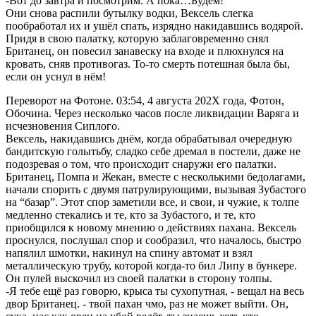
-Вот до завтра и посмотрим. А пока…Будем!
Они снова распили бутылку водки, Вексель слегка
пообработал их и ушёл спать, изрядно накидавшись водярой.
Придя в свою палатку, которую заблаговременно снял
Британец, он повесил занавеску на входе и плюхнулся на
кровать, сняв противогаз. То-то смерть потешная была бы,
если он уснул в нём!
Переворот на Фотоне. 03:54, 4 августа 202Х года, Фотон,
Обочина. Через несколько часов после ликвидации Варяга и
исчезновения Сиплого.
Вексель, накидавшись днём, когда обрабатывал очередную
бандитскую голытьбу, сладко себе дремал в постели, даже не
подозревая о том, что происходит снаружи его палатки.
Британец, Помпа и Жекан, вместе с несколькими бедолагами,
начали спорить с двумя патрулирующими, вызывая Зубастого
на “базар”. Этот спор заметили все, и свои, и чужие, к толпе
медленно стекались и те, кто за Зубастого, и те, кто
приобщился к новому мнению о действиях пахана. Вексель
проснулся, послушал спор и сообразил, что началось, быстро
напялил шмотки, накинул на спину автомат и взял
металлическую трубу, которой когда-то бил Липу в бункере.
Он пулей выскочил из своей палатки в сторону толпы.
-Я тебе ещё раз говорю, крыса ты сухопутная, - вещал на весь
двор Британец. - твой пахан чмо, раз не может выйти. Он,