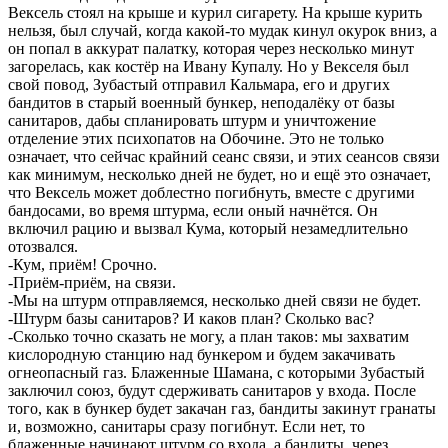
Вексель стоял на крыше и курил сигарету. На крыше курить
нельзя, был случай, когда какой-то мудак кинул окурок вниз, а
он попал в аккурат палатку, которая через несколько минут
загорелась, как костёр на Ивану Купалу. Но у Векселя был
свой повод, Зубастый отправил Кальмара, его и других
бандитов в старый военный бункер, неподалёку от базы
санитаров, дабы спланировать штурм и уничтожение
отделение этих психопатов на Обочине. Это не только
означает, что сейчас крайний сеанс связи, и этих сеансов связи
как минимум, несколько дней не будет, но и ещё это означает,
что Вексель может доблестно погибнуть, вместе с другими
бандосами, во время штурма, если оный начнётся. Он
включил рацию и вызвал Кума, который незамедлительно
отозвался.
-Кум, приём! Срочно.
-Приём-приём, на связи.
-Мы на штурм отправляемся, несколько дней связи не будет.
-Штурм базы санитаров? И каков план? Сколько вас?
-Сколько точно сказать не могу, а план таков: мы захватим
кислородную станцию над бункером и будем закачивать
огнеопасный газ. Блаженные Шамана, с которыми Зубастый
заключил союз, будут сдерживать санитаров у входа. После
того, как в бункер будет закачан газ, бандиты закинут гранаты
и, возможно, санитары сразу погибнут. Если нет, то
блаженные начинают штурм со входа, а бандиты, через