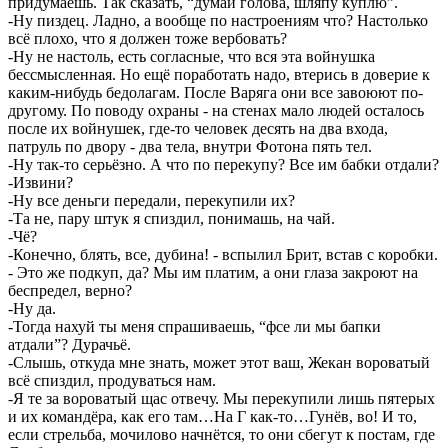
придумаешь. Так сказать, “думай голова, шляпу куплю”.
-Ну пиздец. Ладно, а вообще по настроениям что? Настолько
всё плохо, что я должен тоже вербовать?
-Ну не настоль, есть согласные, что вся эта войнушка
бессмысленная. Но ещё поработать надо, втерись в доверие к
каким-нибудь бедолагам. После Варяга они все завоюют по-
другому. По поводу охраны - на стенах мало людей осталось
после их войнушек, где-то человек десять на два входа,
патруль по двору - два тела, внутри Фотона пять тел.
-Ну так-то серьёзно. А что по перекупу? Все им бабки отдали?
-Извини?
-Ну все деньги передали, перекупили их?
-Та не, пару штук я спиздил, понимашь, на чай.
-Чё?
-Конечно, блять, все, дубина! - вспылил Брит, встав с коробки.
- Это же подкуп, да? Мы им платим, а они глаза закроют на
беспредел, верно?
-Ну да.
-Тогда нахуй ты меня спрашиваешь, “фсе ли мы бапки
атдали”? Дурачьё.
-Слышь, откуда мне знать, может этот ваш, Жекан вороватый
всё спиздил, продуваться нам.
-Я те за вороватый щас отвечу. Мы перекупили лишь пятерых
и их командёра, как его там…На Г как-то…Гунёв, во! И то,
если стрельба, мочилово начнётся, то они сбегут к постам, где