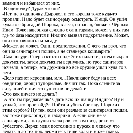
заманил и избавился от них.
-В одиночку? Дурак что ли?
-Нет, не в одиночку, Дырокол и его кореша тоже куда-то
пропали. Надо будет свиноферму осмотреть. И ещё. Он ушёл
куда-то с бригадой Шороха, в леса, на запад, ближе к Чёрным
Ивам. Тоже наверняка связано с санитарами, может у них там
где-то база находится и Индиго вызвал подкрепление. Может,
они отправились на засаду.
-Может, да может. Одни предположения. С чего ты взял, что
они за санитарами пошли, а не сталкеров кошмарить?
-Сам посуди. Сперва кто-то поджёг их палатки, затем выкрал
документы, затем документы вернулись, но трое санитаров
исчезли, а теперь, эта дружина во все оружие ушли куда-то в
леса.
-Дело пахнет керосинам, мля…Накликают беду на всех
бандитов, овощи тупорылые. Значит так. Пока следите за
ситуацией и ничего супротив не делайте.
-Это как ничего не делать?
-А что ты предлагаешь? Сдать всю их шайку Индиго? Ну и
угадай, что произойдёт. Пойти и убить бригаду Шороха с
этим сербом? Ну так, если они реально за санитарами пошли,
вас тоже прихлопнут, и габарики. А если они не за
санитарами, а по души сталкеров, то вам пиздарики от
Зубастого. Держи меня постоянно в курсах и я скажу, что
делать, а до тех пор, держитесь тише воды и ниже травы,