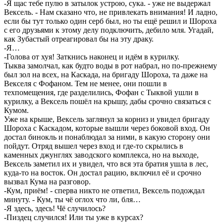
-Я щас тебе пулю в затылок устрою, сука. - уже не выдержал
Вексель. - Нам сказано что, не привлекать внимания! И ладно,
если бы тут только один серб был, но ты ещё решил и Шороха
с его друзьями к этому делу подключить, дебило мля. Угадай,
как Зубастый отреагировал бы на эту драку.
-Я…
-Голова от хуя! Заткнись наконец и идём в курилку.
Тыква замолчал, как будто воды в рот набрал, но по-прежнему
был зол на всех, на Каскада, на бригаду Шороха, та даже на
Векселя с Фофаном. Тем не менее, они пошли в
техпомещения, где разделились, Фофан с Тыквой ушли в
курилку, а Вексель пошёл на крышу, дабы срочно связаться с
Кумом.
Уже на крыше, Вексель заглянул за корниз и увидел бригаду
Шороха с Каскадом, которые вышли через боковой вход. Он
достал бинокль и понаблюдал за ними, в какую сторону они
пойдут. Отряд вышел через вход и где-то скрылись в
каменных джунглях заводского комплекса, но на выходе,
Вексель заметил их и увидел, что вся эта братия ушла в лес,
куда-то на восток. Он достал рацию, включил её и срочно
вызвал Кума на разговор.
-Кум, приём! - сперва никто не ответил, Вексель подождал
минуту. - Кум, ты чё оглох что ли, бля…
-Я здесь, здесь! Чё случилось?
-Пиздец случился! Или ты уже в курсах?