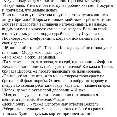
-К Зубастому зайдём? - захотел поинтересоваться Фофан.
-Нахуй надо. У него и без нас куча проблем хватает. Покурим
и подумаем, что дальше делать.
Трио пошли внутрь Фотона и чуть не столкнулись лицом к
лицу с бригадой Шороха и новым залётным сербским типом.
Вся эта пиздабратия выглядели напряжёнными, на взводе,
видимо идут на какое-то супер важное дело. Если на серба
взглянуть, так у него морда сурьёзная, как у Паулюса на
Нюрнбергской конференции, когда он показания против
своих давал.
-Чё, широкий что ли? - Тыква и Каскад случайно столкнулись
плечами. - Морда хохляцкая, сука.
-Я не хохол, а серб. Не мешай.
-Та мне всё равно, что хохол, что серб, одно говно. - Фофан и
Вексель остановились, наблюдая за стычкой Каскада и Тыквы,
бригада Шороха же просто наблюдать не планировала.
-Слышь, еблан, не лезь, а то мы вчетвером твою сраку на
британский флаг порвём. Отцепись по добру-по здорову и
пиздуй со своими ребятками туда, куда шёл. - вышел вперёд
Шорох, держа в руках свой дробовик. – Иначе…
-Мля, он чё сдурел что ли…хули он до них докопался… -
шёпотом произнёс Векселю Фофан.
-Дебил блять… - также шёпотом ему ответил Вексель.
-Убери свою пукалку, молокосос, пока я тебе её в сраку не
запихал. Хули вы тут, как кортеж президента, типо