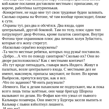
кой-какие послания доставляли местным с припасами, ну
короче, работёнка халтурненькая.
-Конкретнее, не надо мне тут свои трудовые будни заливать.
Сколько охраны на Фотоне, чё там вообще происходит, ближе
к сути.
-Охраны тут, раз-два и обсчёлся. Два входа, один
центральный, другой боковой. Там по телу, плюс один тип
патрулирует двор Фотона, кроме палаток санитаров. Внутри
Фотона трое охранников плюс два личных холуя Зубастого,
которые его жопу стерегут.
-Насколько серьёзно вооружены?
-Та чисто местные ребятки, которых под ружьё поставили.
-Добро…А что по поводу санитаров? Сколько их? Они во
дворе расположились? Как с местными контачат?
-Их тут вроде пятнадцать, главаря звать Индиго. Живут в
палатках, возле центрального входа. С местными дел не
имеют, максимум, припасы закупают, не более. Во время
Выбросов, прячутся внутри, как и все.
-Что по заданию? Чё-нить разузнали?
-Немного. Нас к делам паханским не подпускают, мы ж пока
всего лишь типы залётные, они чаще бригаду Шороха
вызывают по делам. Но Фофан кое-что узнал от пьяного
Кальмара позавчера. Они вместе у Бургера засели выпить и
Кальмар с пьяни взболтнул лишнего.
-И что же?