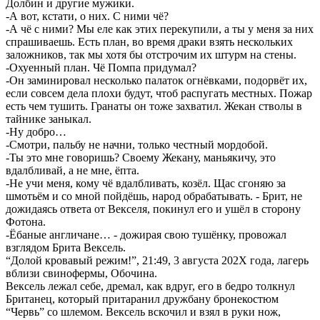
Долбин и другие мужики.
-А вот, кстати, о них. С ними чё?
-А чё с ними? Мы еле как этих перекупили, а ты у меня за них
спрашиваешь. Есть план, во время драки взять нескольких
заложников, так мы хотя бы отстрочим их штурм на стены.
-Охуенный план. Чё Помпа придумал?
-Он заминировал несколько палаток огнёвками, подорвёт их,
если совсем дела плохи будут, чтоб распугать местных. Пожар
есть чем тушить. Гранаты он тоже захватил. Жекан стволы в
тайнике заныкал.
-Ну добро…
-Смотри, пальбу не начни, только честный мордобой.
-Ты это мне говоришь? Своему Жекану, маньякичу, это
вдалбливай, а не мне, ёпта.
-Не учи меня, кому чё вдалбливать, козёл. Щас сгоняю за
шмотьём и со мной пойдёшь, народ обрабатывать. - Брит, не
дожидаясь ответа от Векселя, покинул его и ушёл в сторону
Фотона.
-Ёбаные англичане… - дожирая свою тушёнку, провожал
взглядом Брита Вексель.
“Долой кровавый режим!”, 21:49, 3 августа 202Х года, лагерь
вблизи свинофермы, Обочина.
Вексель лежал себе, дремал, как вдруг, его в бедро толкнул
Британец, который притаранил дружбану бронекостюм
“Червь” со шлемом. Вексель вскочил и взял в руки нож,