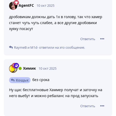
Ответить
Кощьк
,
I_iuo
и
111brodik111
ответили на это сообщение.
Кощьк
10 окт 2025
когда в ринатогодах? Я просто не слежу.
Химик
Ответить
Химик
ответили на это сообщение.
AgentFC
10 окт 2025
дробовикам должны дать 1х в голову, так что хамер
станет чуть чуть слабее, а все другие дробовики
хуяку посасут