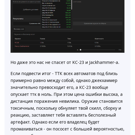
А представим, что мы пакетик и решили полутать
клондайк. Как сознательный пакет, мы заюзали
морфин и даже вставили многогранник.