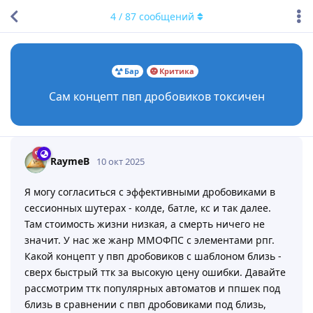
4
/
87
сообщений
Бар
Критика
Сам концепт пвп дробовиков токсичен
RaymeB
10 окт 2025
Я могу согласиться с эффективными дробовиками в
сессионных шутерах - колде, батле, кс и так далее.
Там стоимость жизни низкая, а смерть ничего не
значит. У нас же жанр ММОФПС с элементами рпг.
Какой концепт у пвп дробовиков с шаблоном близь -
сверх быстрый ттк за высокую цену ошибки. Давайте
рассмотрим ттк популярных автоматов и ппшек под
близь в сравнении с пвп дробовиками под близь,