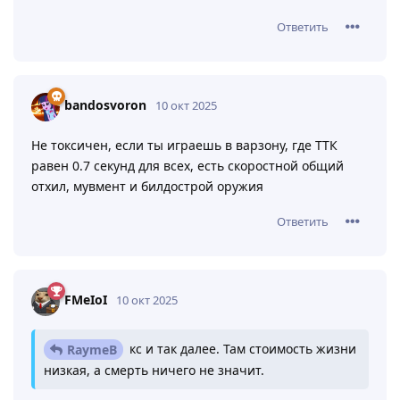
Эти ваши перегрузки или донаты…
Не, ты с аресом
Ответить
M1d-
10 окт 2025
Бро, ты когда в
KoPoJIbCaHTexHuK
последний раз вне сессионок панкор видел
Вчера, когда на затон ходил.
Ответить
bandosvoron
10 окт 2025