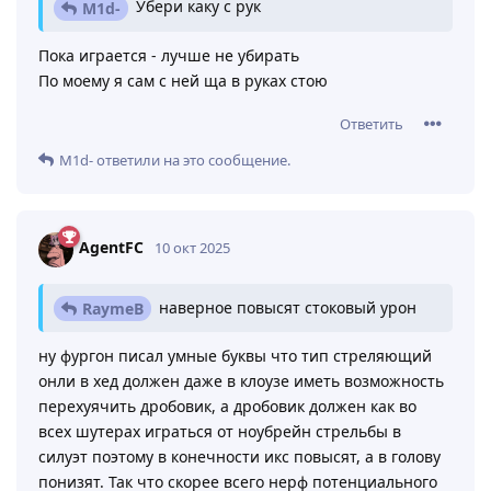
Ответить
IJJTbIpb
ответили на это сообщение.
Ababys
оценил это
.
IJJTbIpb
10 окт 2025
Изменено
Убери каку с рук
M1d-
Пока играется - лучше не убирать
По моему я сам с ней ща в руках стою
Ответить