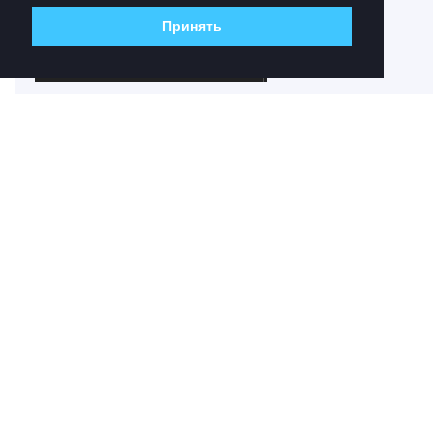
на внз и на хронках
Принять
Ответить
bandosvoron
10 окт 2025
RaymeB
Ответить