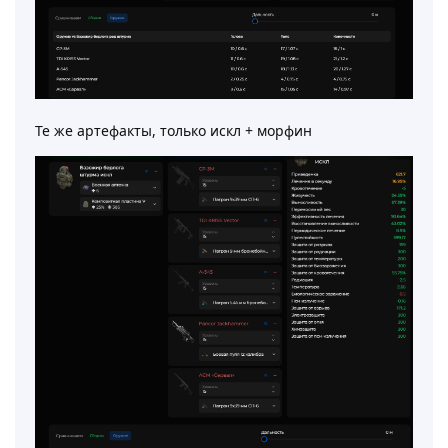
Те же артефакты, только искл + морфин