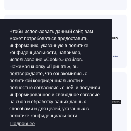
I_iuo
10 окт 2025
операции в августе))
Химик
Ответить
8
Чтобы использовать данный сайт, вам
может потребоваться предоставить
информацию, указанную в политике
I_iuo
конфиденциальности, например,
10 окт 2025
использование «Cookie»‎ файлов.
сегодня, а еще вчера кв
KoPoJIbCaHTexHuK
Нажимая кнопку «Принять», вы
въебали тупо потому что у энеми 5 типов с жеками
подтверждаете, что ознакомились с
бегают и в уебищном хвонийке не дают жизни
политикой конфиденциальности и
полностью согласились с ней, и получили
Ответить
информированное и свободное согласие
на сбор и обработку ваших данных
способами и для целей, указанных в
политике конфиденциальности.
RaymeB
10 окт 2025
Подробнее
На затоне каждый раз вижу
KoPoJIbCaHTexHuK