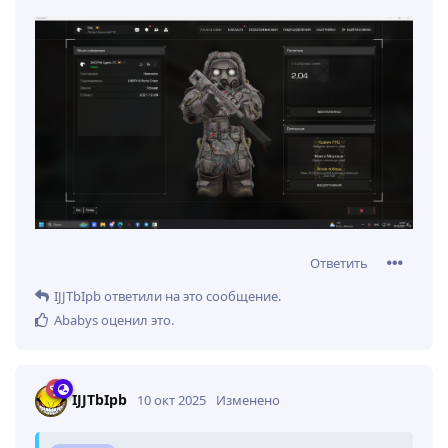
т.к можно будет тупо по силуэту хуячить
Ответить
AgentFC
ответили на это сообщение.
M1d-
10 окт 2025
дробовикам должны дать 1х в
AgentFC
голову, так что хамер станет чуть чуть слабее, а
все другие дробовики хуяку посасут
Убери каку с рук