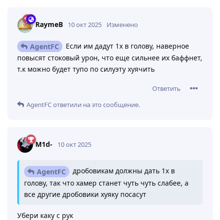
Ответить
RaymeB
и
M1d-
ответили на это сообщение.
Химик
10 окт 2025
без срока
Кощьк
Ну щас бесплатновые Хаммер получат и заточку на
него вьебут и можно ребаланс на прод запускать
Ответить
RaymeB
10 окт 2025
Изменено
Если им дадут 1х в голову, наверное
AgentFC
повысят стоковый урон, что еще сильнее их баффнет,