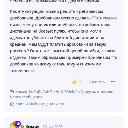
Но даже это нас не спасет от KC-23 и Jackhammer-а.
Если подвести итог - ТТК всех автоматов под близь
примерно равно между собой, однако джекхаммер
значительно превосходит его, а КС-23 вообще
опускает ттк в ноль. При этом цена ошибки высока, а
дистанция поражения невилика. Оружие становится
токсичным, поскольку обнуляет твой скилл, сборку и
реакцию, заставляет тебя вставлять бесполезный
артефакт. Однако если его владелец будет
промахиваться - он пососет с большей вероятностью,
чем если бы промахивался с другого оружия.
Как эту ситуацию можно решить - ребалансом
дробовиков. Дробовикам можно сделать ТТК немного
ниже, чем у ппшек или шв/близь, но добавить им
дистанции на боевых пулях, чтобы они могли
адекватно убивать на ближней дистанции и на