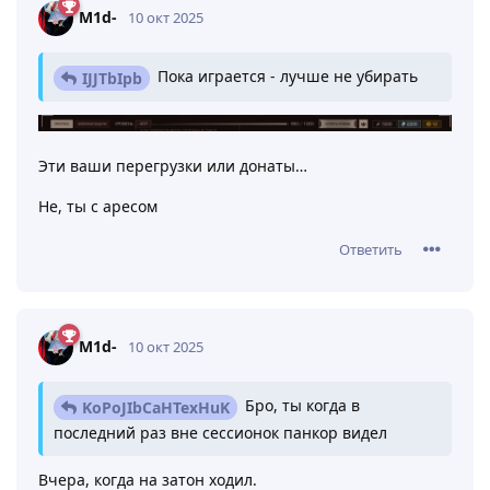
KoPoJIbCaHTexHuK
10 окт 2025
Там стоимость жизни низкая, а
RaymeB
смерть ничего не значит. У нас же жанр
ММОФПС с элементами рпг.
Бро, ты когда в последний раз вне сессионок панкор
видел
Ответить
M1d-
,
I_iuo
и
RaymeB
ответили на это сообщение.
M1d-
10 окт 2025
Пока играется - лучше не убирать
IJJTbIpb