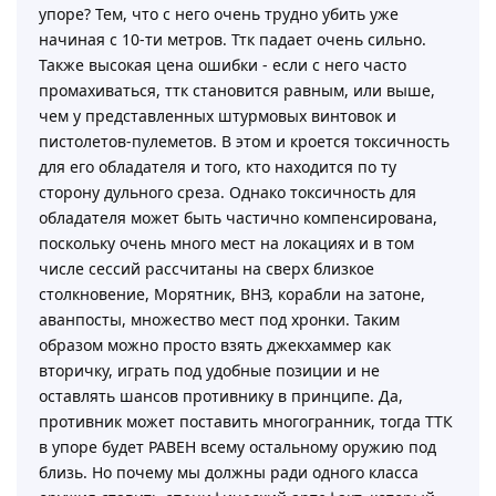
упоре? Тем, что с него очень трудно убить уже
начиная с 10-ти метров. Ттк падает очень сильно.
Также высокая цена ошибки - если с него часто
промахиваться, ттк становится равным, или выше,
чем у представленных штурмовых винтовок и
пистолетов-пулеметов. В этом и кроется токсичность
для его обладателя и того, кто находится по ту
сторону дульного среза. Однако токсичность для
обладателя может быть частично компенсирована,
поскольку очень много мест на локациях и в том
числе сессий рассчитаны на сверх близкое
столкновение, Морятник, ВНЗ, корабли на затоне,
аванпосты, множество мест под хронки. Таким
образом можно просто взять джекхаммер как
вторичку, играть под удобные позиции и не
оставлять шансов противнику в принципе. Да,
противник может поставить многогранник, тогда ТТК
в упоре будет РАВЕН всему остальному оружию под
близь. Но почему мы должны ради одного класса