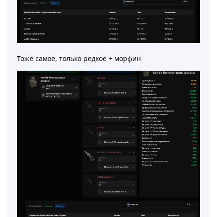
Тоже самое, только редкое + морфин