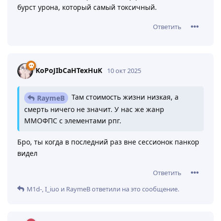
M1d-
ответили на это сообщение.
AgentFC
10 окт 2025
наверное повысят стоковый урон
RaymeB
ну фургон писал умные буквы что тип стреляющий
онли в хед должен даже в клоузе иметь возможность
перехуячить дробовик, а дробовик должен как во
всех шутерах играться от ноубрейн стрельбы в
силуэт поэтому в конечности икс повысят, а в голову
понизят. Так что скорее всего нерф потенциального
бурст урона, который самый токсичный.
Ответить