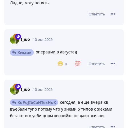
Не токсичен, если ты играешь в варзону, где ТТК
равен 0.7 секунд для всех, есть скоростной общий
отхил, мувмент и билдострой оружия
Ответить
FMeIoI
10 окт 2025
кс и так далее. Там стоимость жизни
RaymeB
низкая, а смерть ничего не значит.
Ладно, могу понять.
Ответить