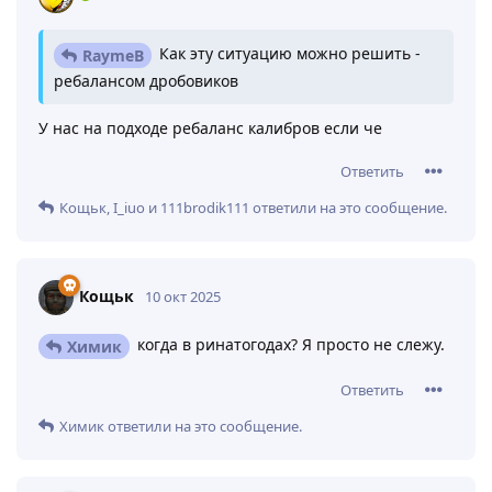
средней. Чем будут платить дробовики за такую
роскошь? Опять же - высокой ценой ошибки, а также
отдачей. Таким образом мы примерно приблизим ттк
дробовиков ко всему остальному и снизим им
токсичность
Ответить
7
Химик
,
KoPoJIbCaHTexHuK
,
FMeIoI
и
6
других
ответили
на это сообщение.
Крип
и
Ababys
оценили это
.
Химик
10 окт 2025
Как эту ситуацию можно решить -
RaymeB
ребалансом дробовиков
У нас на подходе ребаланс калибров если че