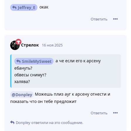
окак
Jeffrey_E
Ответить
Стрелок
16 ноя 2025
а че если его к арсену
SmileMySweet
ебануть?
обвесы снимут?
халява?
Можешь плиз ауг к арсену отнести и
@Donpley
показать что он тебе предложит
Ответить
Donpley
ответили на это сообщение.