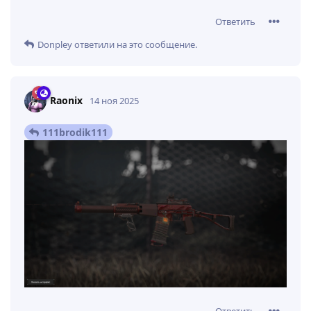
Ответить
Donpley
ответили на это сообщение.
Raonix
14 ноя 2025
111brodik111