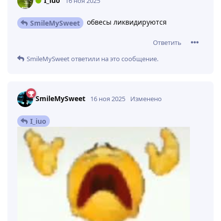
I_iuo
16 ноя 2025
обвесы ликвидируются
SmileMySweet
Ответить
SmileMySweet
ответили на это сообщение.
SmileMySweet
16 ноя 2025
Изменено
I_iuo