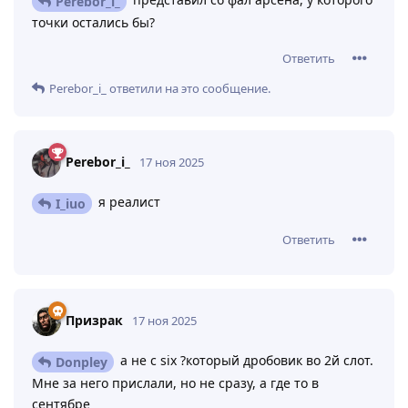
Perebor_i_
точки остались бы?
Ответить
Perebor_i_
ответили на это сообщение.
Perebor_i_
17 ноя 2025
я реалист
I_iuo
Ответить
Призрак
17 ноя 2025
а не с six ?который дробовик во 2й слот.
Donpley
Мне за него прислали, но не сразу, а где то в
сентябре