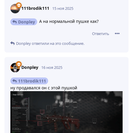
111brodik111
15 ноя 2025
А на нормальной пушке как?
Donpley
Ответить
Donpley
ответили на это сообщение.
Donpley
16 ноя 2025
111brodik111
ну продавался он с этой пушкой