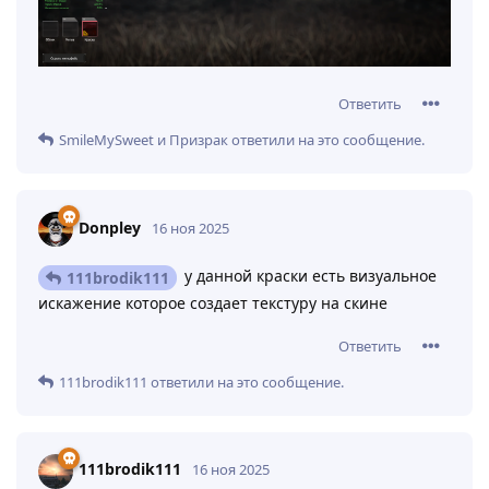
Ответить
SmileMySweet
и
Призрак
ответили на это сообщение.
Donpley
16 ноя 2025
у данной краски есть визуальное
111brodik111
искажение которое создает текстуру на скине
Ответить
111brodik111
ответили на это сообщение.
111brodik111
16 ноя 2025