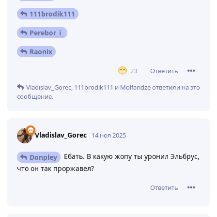
111brodik111
Perebor_i_
Raonix
Ответить
23
Vladislav_Gorec
,
111brodik111
и
Molfaridze
ответили на это
сообщение.
Vladislav_Gorec
14 ноя 2025
Ебать. В какую жопу ты уронил Эльбрус,
Donpley
что он так проржавел?
Ответить