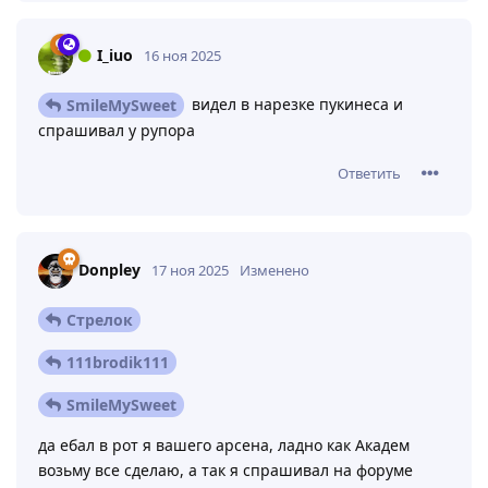
I_iuo
16 ноя 2025
видел в нарезке пукинеса и
SmileMySweet
спрашивал у рупора
Ответить
Donpley
17 ноя 2025
Изменено
Стрелок
111brodik111
SmileMySweet
да ебал в рот я вашего арсена, ладно как Академ
возьму все сделаю, а так я спрашивал на форуме