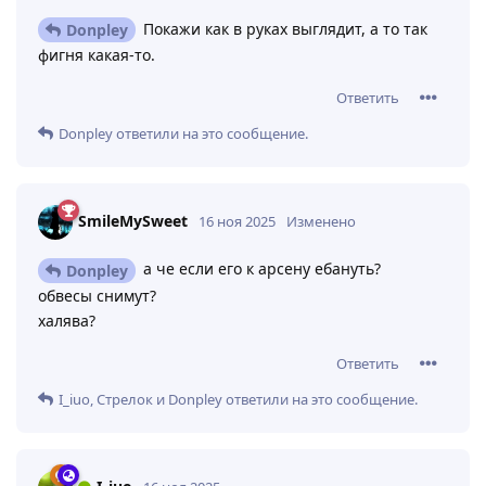
Покажи как в руках выглядит, а то так
Donpley
фигня какая-то.
Ответить
Donpley
ответили на это сообщение.
SmileMySweet
16 ноя 2025
Изменено
а че если его к арсену ебануть?
Donpley
обвесы снимут?
халява?
Ответить
I_iuo
,
Стрелок
и
Donpley
ответили на это сообщение.