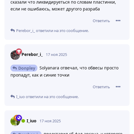
сказали что ликвидируеться по словам пластинки,
если не ошибаюсь, может другого разраба
Ответить
Perebor_i_
ответили на это сообщение.
Perebor_i_
17 ноя 2025
Solyanara отвечал, что обвесы просто
Donpley
пропадут, как и синие точки
Ответить
I_iuo
ответили на это сообщение.
I_iuo
17 ноя 2025
представил сб фал арсена, у которого