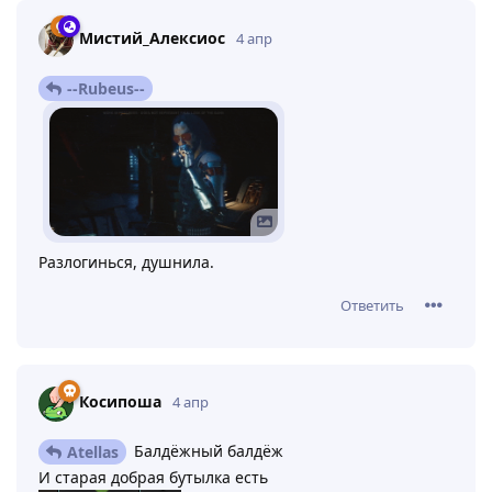
Мистий_Алексиос
4 апр
--Rubeus--
Разлогинься, душнила.
Ответить
Косипоша
4 апр
Балдёжный балдёж
Atellas
И старая добрая бутылка есть