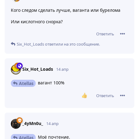
Микро спойлер №1
Ответить
_4yMn0u_
оценил это
.