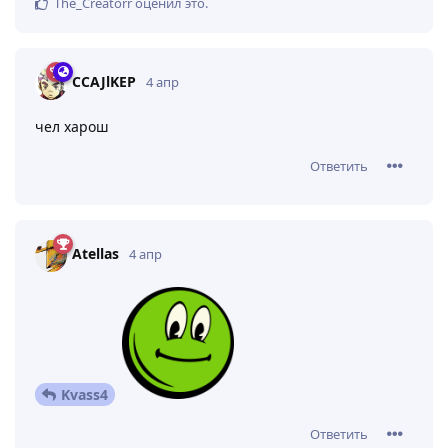
The_Creatorr
оценил это
.
CCAJlKEP
4 апр
чел харош
Ответить
Atellas
4 апр
Kvass4
Ответить