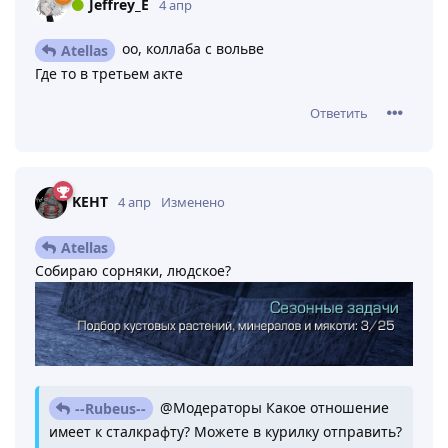
Jeffrey_E
4 апр
оо, коллаба с вольве
Atellas
Где то в третьем акте
Ответить
KEHT
4 апр
Изменено
Atellas
Собираю сорняки, людское?
@Модераторы Какое отношение
--Rubeus--
имеет к сталкрафту? Можете в курилку отправить?