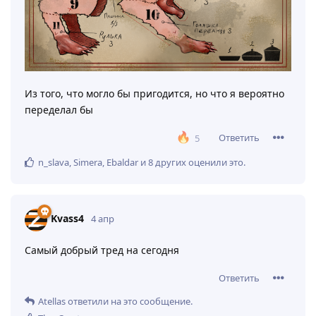
Из того, что могло бы пригодится, но что я вероятно
переделал бы
Ответить
5
n_slava
,
Simera
,
Ebaldar
и
8
других
оценили это
.
Kvass4
4 апр
Самый добрый тред на сегодня
Ответить
Atellas
ответили на это сообщение.