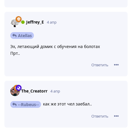
Jeffrey_E
4 апр
Atellas
Эх, летающий домик с обучения на болотах
Прт..
Ответить
The_Creatorr
4 апр
как же этот чел заебал..
--Rubeus--
Ответить