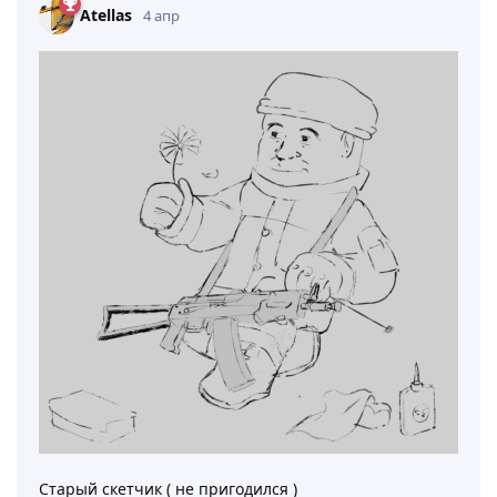
Atellas
4 апр
Старый скетчик ( не пригодился )