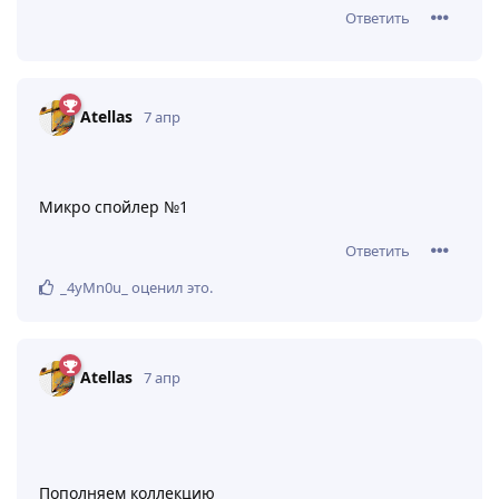
Ответить
10
UltramariniWH
,
_zybili_1
и
_4yMn0u_
оценили это
.
Atellas
7 апр
Изменено