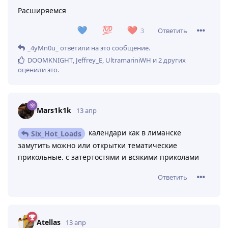
Ответить
5
Atellas
ответили на это сообщение.
Atellas
7 апр
СерегаАвтосервис
Вот и закольцевался тред
Ответить
Atellas
7 апр