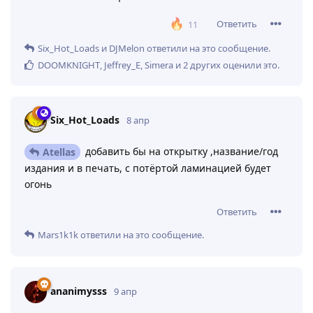
С его пропорциями конечно гемор тот ещё был
установить его в позу не как у болванчика
Ответить
ananimysss
ответили на это сообщение.
СерегаАвтосервис
7 апр