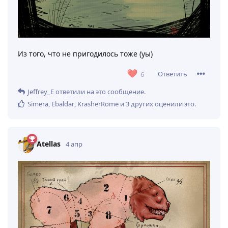
Из того, что не пригодилось тоже (уы)
Ответить
6
Jeffrey_E
ответили на это сообщение.
Simera
,
Ebaldar
,
KrasherRome
и
3
других
оценили это
.
Atellas
4 апр