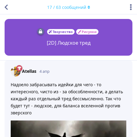
17
/
63
сообщений
Творчество
Рисунки
[2D] Людское тред
Atellas
4 апр
Надоело забрасывать идейки для чего - то
интересного, чисто из - за обособленности, а делать
каждый раз отдельный тред бессмысленно. Так что
будет тут - людское, для баланса вселенной против
зверского