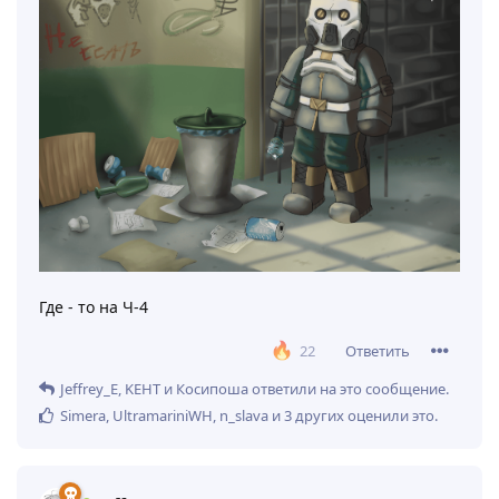
Где - то на Ч-4
Ответить
22
Jeffrey_E
,
KEHT
и
Косипоша
ответили на это сообщение.
Simera
,
UltramariniWH
,
n_slava
и
3
других
оценили это
.