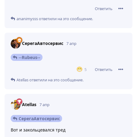
оригинал
Ответить
_4yMn0u_
оценил это
.
Atellas
7 апр