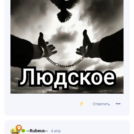
Ответить
--Rubeus--
4 апр