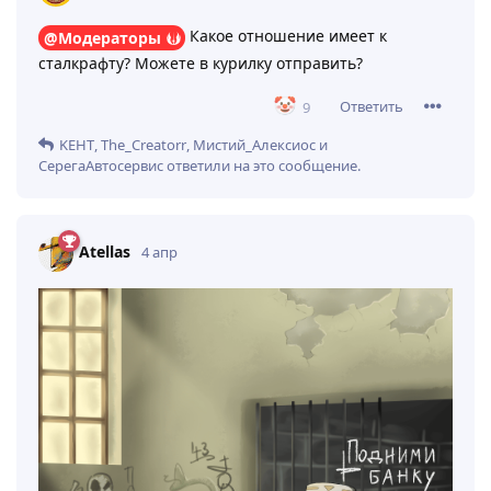
Какое отношение имеет к
@Модераторы
сталкрафту? Можете в курилку отправить?
Ответить
9
KEHT
,
The_Creatorr
,
Мистий_Алексиос
и
СерегаАвтосервис
ответили на это сообщение.
Atellas
4 апр