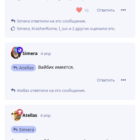
Ответить
10
Simera
ответили на это сообщение.
Simera
,
KrasherRome
,
I_iuo
и
2
других
оценили это
.
Simera
4 апр
Вайбик имеется.
Atellas
Ответить
Atellas
ответили на это сообщение.
Atellas
4 апр
Simera