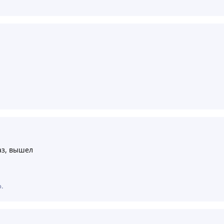
раз, вышел
о
.