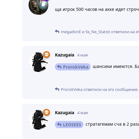
ща игрок 500 часов на акке идет стро
megadonE
и
Ya_Ne_Statist
ответили на э
Kazugaia
4 мая
шансики имеются. Ба
ProrokVeka
ProrokVeka
ответили на это сообщение.
Kazugaia
4 мая
стратагемам сча в 2 раз
LEOSEES