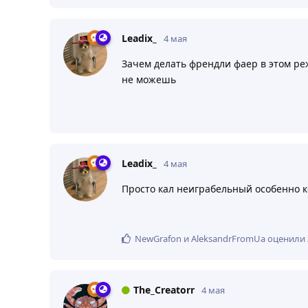
Leadix_
4 мая
Зачем делать френдли фаер в этом ре
не можешь
Leadix_
4 мая
Просто кал неиграбельный особенно к
NewGrafon
и
AleksandrFromUa
оценили 
The_Creatorr
4 мая