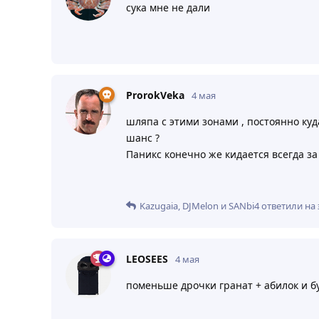
сука мне не дали
ProrokVeka
4 мая
шляпа с этими зонами , постоянно куд
шанс ?
Паникс конечно же кидается всегда за
Kazugaia
,
DJMelon
и
SANbi4
ответили на 
LEOSEES
4 мая
поменьше дрочки гранат + абилок и б