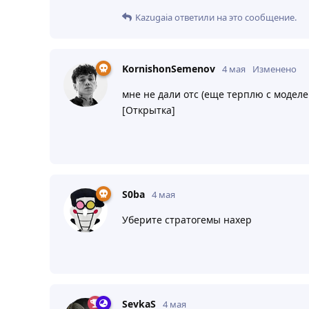
Kazugaia
ответили на это сообщение.
KornishonSemenov
4 мая
Изменено
мне не дали отс (еще терплю с моделе
[Открытка]
S0ba
4 мая
Уберите стратогемы нахер
SevkaS
4 мая