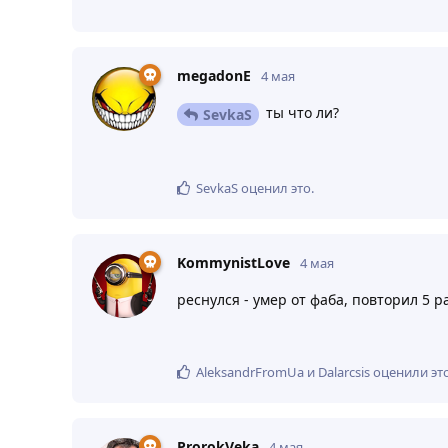
megadonE
4 мая
ты что ли?
SevkaS
SevkaS
оценил это
.
KommynistLove
4 мая
реснулся - умер от фаба, повторил 5 
AleksandrFromUa
и
Dаlarcsis
оценили эт
ProrokVeka
4 мая