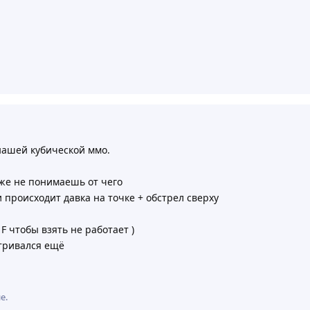
 нашей кубической ммо.
аже не понимаешь от чего
 происходит давка на точке + обстрел сверху
F чтобы взять не работает )
атривался ещё
е.