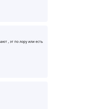
Ответить
2
ют , эт по лору или есть
Ответить
Ответить