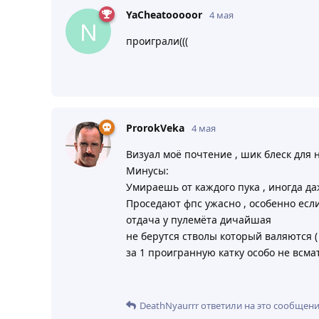
YaCheatooooor
4 мая
проиграли(((
ProrokVeka
4 мая
Визуал моё почтение , шик блеск для
Минусы:
Умираешь от каждого пука , иногда д
Проседают фпс ужасно , особенно если
отдача у пулемёта дичайшая
не берутся стволы который валяются ( 
за 1 проигранную катку особо не всм
DeathNyaurrr
ответили на это сообщени