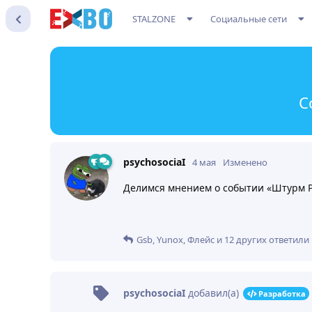
STALZONE
Социальные сети
С
psychosociaI
4 мая
Изменено
Делимся мнением о событии «Штурм Ре
Gsb
,
Yunox
,
Флейс
и
12
других
ответили 
psychosociaI
добавил(а)
Разработка