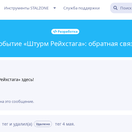
Инструменты STALZONE
Служба поддержки
Разработка
обытие «Штурм Рейхстага»: обратная свя
йхстага» здесь!
на это сообщение.
тег
и удалил(а)
тег
4 мая
.
Удалено