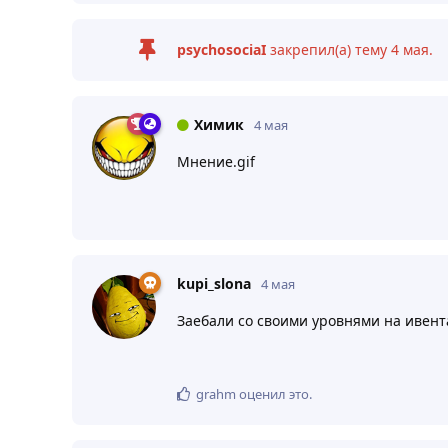
psychosociaI
закрепил(а) тему
4 мая
.
Химик
4 мая
Мнение.gif
kupi_slona
4 мая
Заебали со своими уровнями на ивент
grahm
оценил это
.