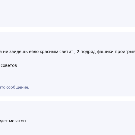
а не зайдёшь ебло красным светит , 2 подряд фашики проигрыва
 советов
это сообщение.
удет мегатоп