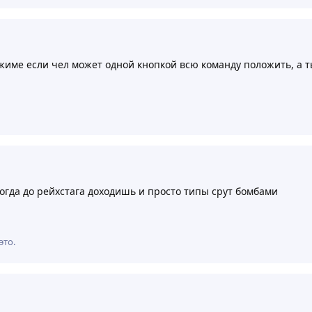
жиме если чел может одной кнопкой всю команду положить, а т
огда до рейхстага доходишь и просто типы срут бомбами
это
.