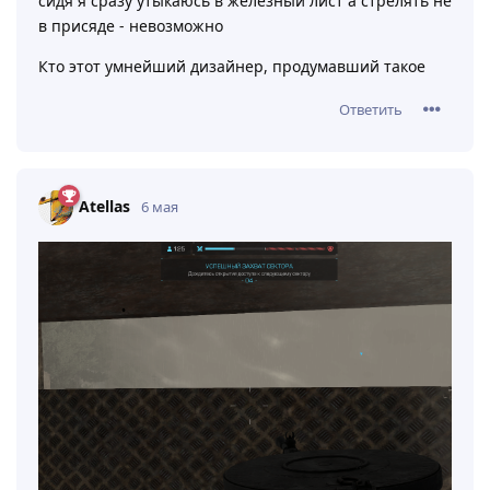
сидя я сразу утыкаюсь в железный лист а стрелять не
в присяде - невозможно
Кто этот умнейший дизайнер, продумавший такое
Ответить
Atellas
6 мая