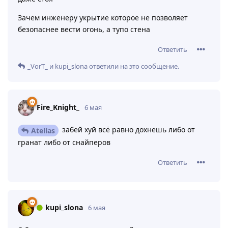
Зачем инженеру укрытие которое не позволяет
безопаснее вести огонь, а тупо стена
Ответить
_VorT_
и
kupi_slona
ответили на это сообщение.
Fire_Knight_
6 мая
забей хуй всё равно дохнешь либо от
Atellas
гранат либо от снайперов
Ответить
kupi_slona
6 мая