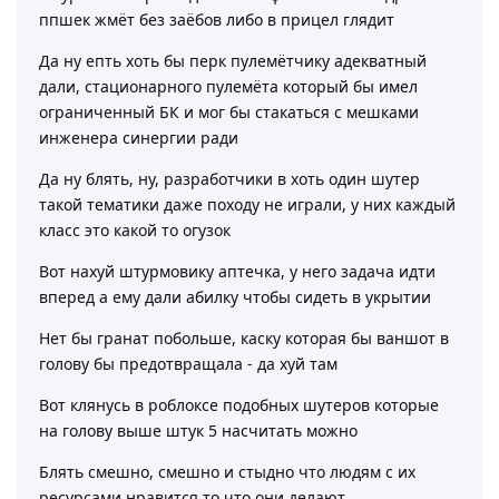
ппшек жмёт без заёбов либо в прицел глядит
Да ну епть хоть бы перк пулемётчику адекватный
дали, стационарного пулемёта который бы имел
ограниченный БК и мог бы стакаться с мешками
инженера синергии ради
Да ну блять, ну, разработчики в хоть один шутер
такой тематики даже походу не играли, у них каждый
класс это какой то огузок
Вот нахуй штурмовику аптечка, у него задача идти
вперед а ему дали абилку чтобы сидеть в укрытии
Нет бы гранат побольше, каску которая бы ваншот в
голову бы предотвращала - да хуй там
Вот клянусь в роблоксе подобных шутеров которые
на голову выше штук 5 насчитать можно
Блять смешно, смешно и стыдно что людям с их
ресурсами нравится то что они делают