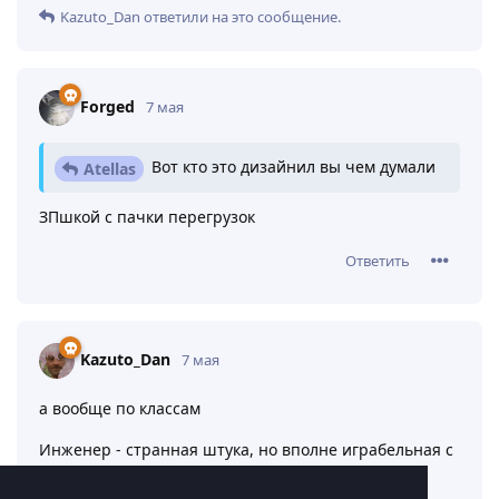
Kazuto_Dan
ответили на это сообщение.
Forged
7 мая
Вот кто это дизайнил вы чем думали
Atellas
ЗПшкой с пачки перегрузок
Ответить
Kazuto_Dan
7 мая
а вообще по классам
Инженер - странная штука, но вполне играбельная с
нулевой (а потом хы-хы огнемётик)