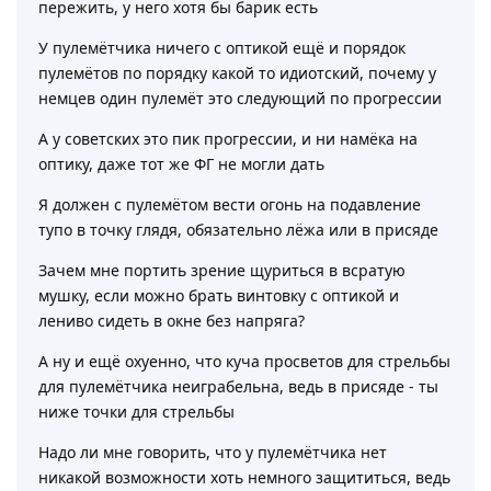
пережить, у него хотя бы барик есть
У пулемётчика ничего с оптикой ещё и порядок
пулемётов по порядку какой то идиотский, почему у
немцев один пулемёт это следующий по прогрессии
А у советских это пик прогрессии, и ни намёка на
оптику, даже тот же ФГ не могли дать
Я должен с пулемётом вести огонь на подавление
тупо в точку глядя, обязательно лёжа или в присяде
Зачем мне портить зрение щуриться в всратую
мушку, если можно брать винтовку с оптикой и
лениво сидеть в окне без напряга?
А ну и ещё охуенно, что куча просветов для стрельбы
для пулемётчика неиграбельна, ведь в присяде - ты
ниже точки для стрельбы
Надо ли мне говорить, что у пулемётчика нет
никакой возможности хоть немного защититься, ведь