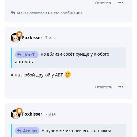
Ответить
Atellas
ответили на это сообщение.
Foxkisser
7 мая
но вблизи сосёт хуище у любого
_VorT_
автомата
А на любой другой у АВТ
Ответить
Foxkisser
7 мая
У пулемётчика ничего с оптикой
Atellas