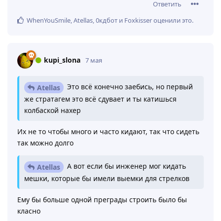
Ответить
WhenYouSmile
,
Atellas
,
0кдбот
и
Foxkisser
оценили это
.
kupi_slona
7 мая
Это всё конечно заебись, но первый
Atellas
же стратагем это всё сдувает и ты катишься
колбаской нахер
Их не то чтобы много и часто кидают, так что сидеть
так можно долго
А вот если бы инженер мог кидать
Atellas
мешки, которые бы имели выемки для стрелков
Ему бы больше одной преграды строить было бы
класно