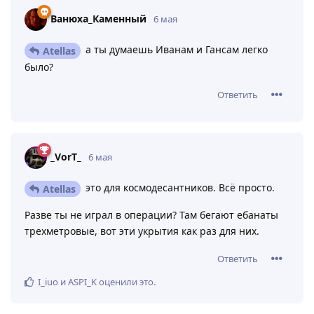
Ванюха_Каменный
6 мая
а ты думаешь Иванам и Гансам легко
Atellas
было?
Ответить
_VorT_
6 мая
это для космодесантников. Всё просто.
Atellas
Разве ты не играл в операции? Там бегают ебанаты
трехметровые, вот эти укрытия как раз для них.
Ответить
I_iuo
и
ASPI_K
оценили это
.