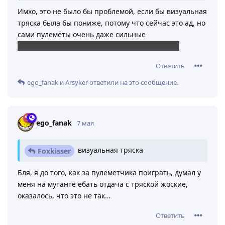
Имхо, это не было бы проблемой, если бы визуальная
тряска была бы пониже, потому что сейчас это ад, но
сами пулемёты очень даже сильные
А ещё у пулемётчика есть молотовы, думайте.
Ответить
ego_fanak
и
Arsyker
ответили на это сообщение.
ego_fanak
7 мая
визуальная тряска
Foxkisser
Бля, я до того, как за пулеметчика поиграть, думал у
меня на мутанте ебать отдача с тряской жоские,
оказалось, что это не так…
Ответить