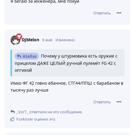
Я бегаю за инженера, мне похуй
Ответить
DJMelon
6 мая
Изменено
Почему у штурмовика есть оружие с
Atellas
прицелом ДАЖЕ ЦЕЛЫЙ ручной пулемёт FG 42 с
оптикой
Имхо ФГ 42 говно ебанное, СТГ44/ППШ с барабаном в
тысячу раз лучше
Ответить
_VorT_
ответили на это сообщение.
Foxkisser
оценил это
.