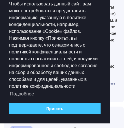
Штурмовик - самое универсалное что есть в игре
Чтобы использовать данный сайт, вам
если он 20 уровня, ты в соло и дрочить с угла карты
может потребоваться предоставить
можешь (АВТ) и пушить со всеми (ППШ с барабаном)
информацию, указанную в политике
Разведчик - сука чтобы мне регало как этим уродам, а
конфиденциальности, например,
вообще это пиздец а не класс, сел в любое укромное
использование «Cookie»‎ файлов.
место и убиваешь вообще всё что видишь, наверное
Нажимая кнопку «Принять», вы
единственный класс с которым набить хайтаб легче
подтверждаете, что ознакомились с
чем победить
политикой конфиденциальности и
Пулемётчик - пулемёты немцев - мусор ебаный,
полностью согласились с ней, и получили
пулемёты советов…. а вообще я не ебу зачем этот
информированное и свободное согласие
класс нужен когда ППШ с барабаном похуй на какую
дисту давать 6 ебальников и с какого положения
на сбор и обработку ваших данных
способами и для целей, указанных в
Ответить
политике конфиденциальности.
Kazuto_Dan
ответили на это сообщение.
Подробнее
Принять
Kazuto_Dan
7 мая