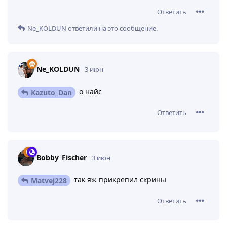
Ответить
Ne_KOLDUN
ответили на это сообщение.
Ne_KOLDUN
3 июн
о найс
Kazuto_Dan
Ответить
Bobby_Fischer
3 июн
так яж прикрепил скрины
Matvej228
Ответить