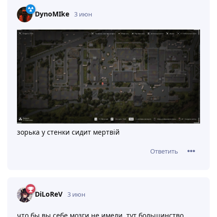
DynoMIke
3 июн
зорька у стенки сидит мертвiй
Ответить
DiLoReV
3 июн
что бы вы себе мозги не имели, тут большинство