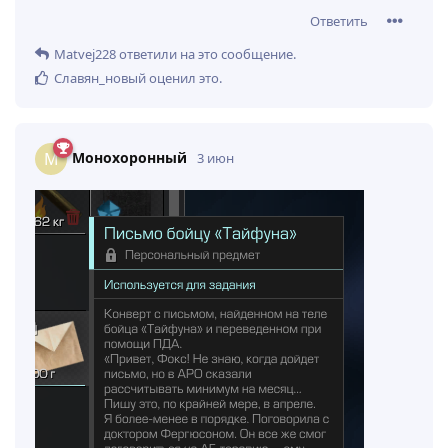
Ответить
Matvej228
ответили на это сообщение.
Славян_новый
оценил это
.
Монохоронный
М
3 июн