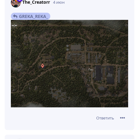
The_Creatorr
4 июн
GREKA_REKA_
Ответить