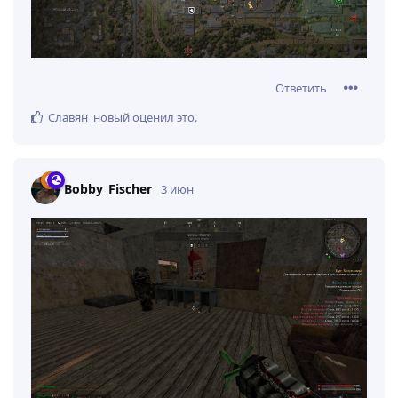
Ответить
Славян_новый
оценил это
.
Bobby_Fischer
3 июн