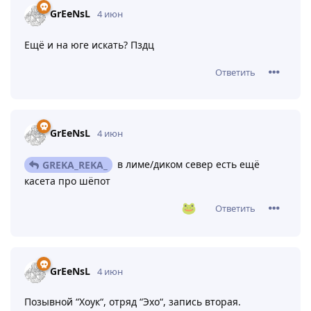
GrEeNsL
4 июн
Ещё и на юге искать? Пздц
Ответить
GrEeNsL
4 июн
в лиме/диком север есть ещё
GREKA_REKA_
касета про шёпот
Ответить
GrEeNsL
4 июн
Позывной “Хоук“, отряд “Эхо“, запись вторая.