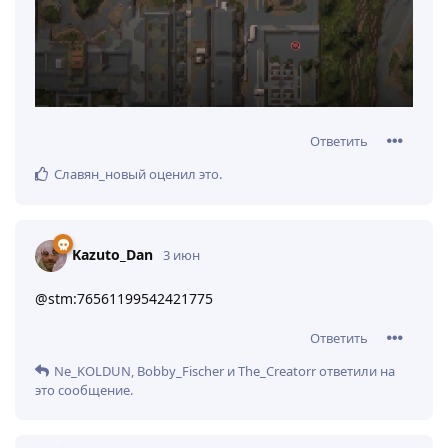
Ответить
Славян_новый
оценил это
.
Kazuto_Dan
3 июн
@stm:76561199542421775
Ответить
Ne_KOLDUN
,
Bobby_Fischer
и
The_Creatorr
ответили на
это сообщение.