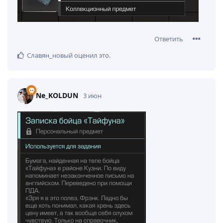
Ответить
Славян_новый
оценил это
.
Ne_KOLDUN
3 июн