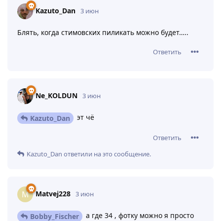
Kazuto_Dan
3 июн
Блять, когда стимовских пиликать можно будет…..
Ответить
Ne_KOLDUN
3 июн
эт чё
Kazuto_Dan
Ответить
Kazuto_Dan
ответили на это сообщение.
Matvej228
M
3 июн
а где 34 , фотку можно я просто
Bobby_Fischer