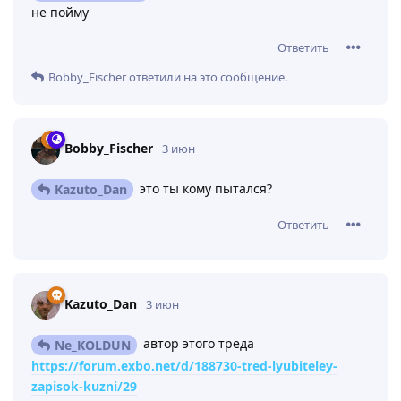
не пойму
Ответить
Bobby_Fischer
ответили на это сообщение.
Bobby_Fischer
3 июн
это ты кому пытался?
Kazuto_Dan
Ответить
Kazuto_Dan
3 июн
автор этого треда
Ne_KOLDUN
https://forum.exbo.net/d/188730-tred-lyubiteley-
zapisok-kuzni/29