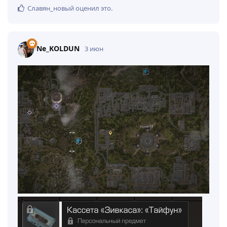
Славян_новый
оценил это
.
Ne_KOLDUN
3 июн