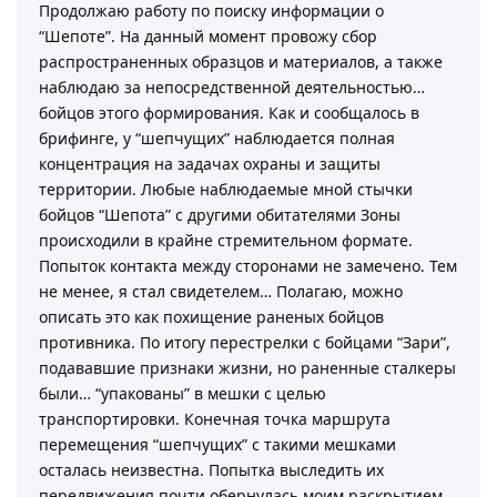
Продолжаю работу по поиску информации о
“Шепоте”. На данный момент провожу сбор
распространенных образцов и материалов, а также
наблюдаю за непосредственной деятельностью…
бойцов этого формирования. Как и сообщалось в
брифинге, у “шепчущих” наблюдается полная
концентрация на задачах охраны и защиты
территории. Любые наблюдаемые мной стычки
бойцов “Шепота” с другими обитателями Зоны
происходили в крайне стремительном формате.
Попыток контакта между сторонами не замечено. Тем
не менее, я стал свидетелем… Полагаю, можно
описать это как похищение раненых бойцов
противника. По итогу перестрелки с бойцами “Зари”,
подававшие признаки жизни, но раненные сталкеры
были… “упакованы” в мешки с целью
транспортировки. Конечная точка маршрута
перемещения “шепчущих” с такими мешками
осталась неизвестна. Попытка выследить их
передвижения почти обернулась моим раскрытием,