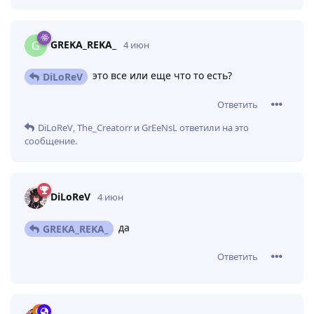
GREKA_REKA_
G
4 июн
это все или еще что то есть?
DiLoReV
Ответить
DiLoReV
,
The_Creatorr
и
GrEeNsL
ответили на это
сообщение.
DiLoReV
4 июн
да
GREKA_REKA_
Ответить