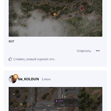
вот
Ответить
Славян_новый
оценил это
.
Ne_KOLDUN
3 июн