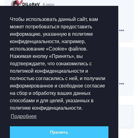
DiLoReV
6 июн
квест пройден
Fenix_1
Чтобы использовать данный сайт, вам
может потребоваться предоставить
Ответить
информацию, указанную в политике
конфиденциальности, например,
использование «Cookie»‎ файлов.
Нажимая кнопку «Принять», вы
kravv285
6 июн
подтверждаете, что ознакомились с
если кажется креститься надо
политикой конфиденциальности и
Fenix_1
полностью согласились с ней, и получили
Ответить
информированное и свободное согласие
на сбор и обработку ваших данных
способами и для целей, указанных в
политике конфиденциальности.
Написать ответ...
Подробнее
Принять