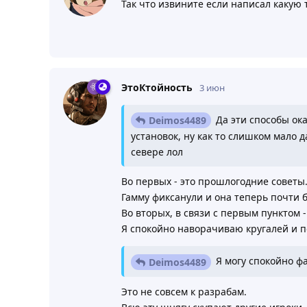
Так что извините если написал какую 
ЭтоКтойность
3 июн
Да эти способы ока
Deimos4489
установок, ну как то слишком мало 
севере лол
Во первых - это прошлогодние советы
Гамму фиксанули и она теперь почти б
Во вторых, в связи с первым пунктом 
Я спокойно наворачиваю кругалей и 
Я могу спокойно фа
Deimos4489
Это не совсем к разрабам.