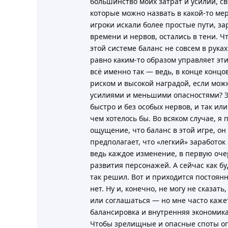
большинство моих затрат и усилий, с
которые можно назвать в какой-то мер
игроки искали более простые пути, з
времени и нервов, остались в тени. Чт
этой системе баланс не совсем в рука
равно каким-то образом управляет эти
всё именно так — ведь, в конце концо
риском и высокой наградой, если мож
усилиями и меньшими опасностями? Эт
быстро и без особых нервов, и так ил
чем хотелось бы. Во всяком случае, я
ощущение, что баланс в этой игре, он
предполагает, что «легкий» заработок
ведь каждое изменение, в первую очер
развития персонажей. А сейчас как бу
так решил. Вот и приходится постоянн
нет. Ну и, конечно, не могу не сказат
или соглашаться — но мне часто кажет
балансировка и внутренняя экономика
Чтобы зрелищные и опасные споты оп