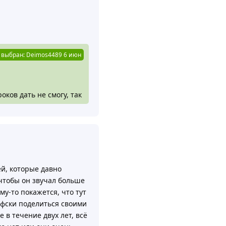
Ответить
выбран:
Deimos4489
6 июн
ков дать не смогу, так
ей, которые давно
 чтобы он звучал больше
му-то покажется, что тут
офски поделиться своими
 в течение двух лет, всё