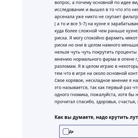
вопрос, а почему основной по идее вид
исследование и вышел в то что это не
арсенала уже никто не скупает фильтр
( а то и все 5-7) на кузне я зарабаты
куда более сложной чем раньше кузне
риска. Я могу спокойно фармить мякоть
риски но они в целом намного меньше)
нельзя чуть чуть покрутить проценты 
мнению нормального фарма в опене гд
разломам. Я в целом играю в некотор
тем что в игре на около основной конт
Свое корявое, нескладное мнение я нап
это называется, так как первый раз ч
одного гномика, пожалуйста, хотя бы 
прочитал спасибо, здоровья, счастья,
Как вы думаете, надо крутить лут
Да