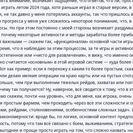
лять внимание, возникает ощущение, что ответов, что ли, прос
 играть летом 2024 года, хотя раньше играл в старые версии, в
я, не так давно у меня потерялись аккаунты, так что пришлось 
о прогресса у меня уже сложилось некоторое понимание, что, в 
плюсы. Но при этом постоянно с моей стороны возникает раздумь
ь, почему некоторые активности и методы заработка более при
я важными — скажем так, «функционалом» основной части игры.
время, что я наблюдаю за этим процессом, за те игры и активно
остепенное или «чисто для развлечения», я вижу, что именно о
нно считается «основным» в этой игровой системе — куда более
от как пример: если я перехожу к каким-то более простым, ска
ли делаю мелкие операции на краю карты или на пустых спотах
больше, чем при выполнении тяжелых рейдов, захватах или по
ему так получается? Ну, наверное, всё сводится к тому, что в э
мо скажем, почти «на уровне», что для меня, как игрока, очень
ся простым фармом, чем проходить через все эти сложности и о
и, рейдами, столкновениями, особенностями сложных задач. И
 закономерности: вроде бы, по логике, основной контент предп
сть, потому что там всё связано с боем, выживанием, стратегие
о выгоднее и проще просто играть на том, что сложно назвать 