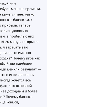
упкой или
ребуют меньше времени,
а кажется мне, мягко
анных с балансом, с
ю прибыль, теперь
овались довольно
лан, а прибыль с них
 15-20 минут, которые я
е, я зарабатываю
щению, что именно
сходит? Почему игра как
собы были наиболее
люди ценили результат —
что в игре явно есть
иногда хочется всё
факт, что основной
енее доходным и более
ся? Почему баланс с
нце концов,