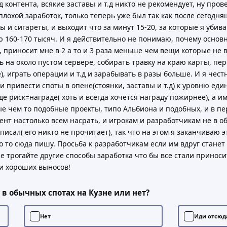
 контента, всякие заставы и т.д никто не рекомендует, ну пров
плохой заработок, только теперь уже был так как после сегодн
ы и сигареты, и выходит что за минут 15-20, за которые я убива
ваю 160-170 тысяч. И я действительно не понимаю, почему основ
, приносит мне в 2 а то и 3 раза меньше чем вещи которые не 
 на около пустом сервере, собирать травку на краю карты, пере
, играть операции и т.д и зарабывать в разы больше. И я чес
и привести споты в опене(стоянки, заставы и т.д) к уровню ед
е риск=награде( хоть и всегда хочется награду пожирнее), а 
ые чем то подобные проекты, типо Альбиона и подобных, и в пе
ент настолько всем насрать, и игрокам и разработчикам не в об
исал( его никто не прочитает), так что на этом я заканчиваю эт
то то сюда пишу. Просьба к разработчикам если им вдруг станет
не трогайте другие способы заработка что бы все стали приноси
 и хороших выносов!
 в обычных спотах на Кузне или нет?
Нет
Иди отсюд