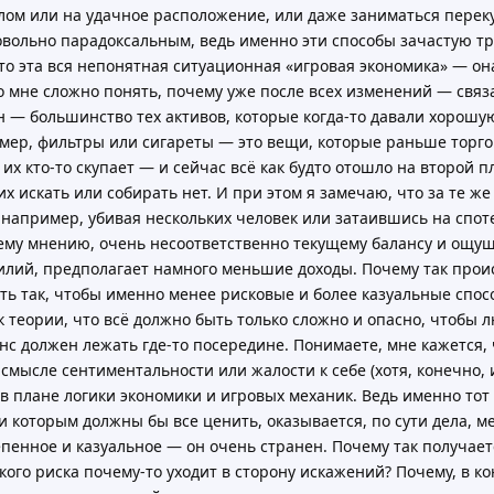
лом или на удачное расположение, или даже заниматься перек
овольно парадоксальным, ведь именно эти способы зачастую т
то эта вся непонятная ситуационная «игровая экономика» — он
о мне сложно понять, почему уже после всех изменений — связ
 — большинство тех активов, которые когда-то давали хорошу
имер, фильтры или сигареты — это вещи, которые раньше торг
 их кто-то скупает — и сейчас всё как будто отошло на второй п
их искать или собирать нет. И при этом я замечаю, что за те же
например, убивая нескольких человек или затаившись на спот
оему мнению, очень несоответственно текущему балансу и ощу
силий, предполагает намного меньшие доходы. Почему так прои
ать так, чтобы именно менее рисковые и более казуальные спо
теории, что всё должно быть только сложно и опасно, чтобы 
анс должен лежать где-то посередине. Понимаете, мне кажется, 
смысле сентиментальности или жалости к себе (хотя, конечно, 
 в плане логики экономики и игровых механик. Ведь именно тот 
и которым должны бы все ценить, оказывается, по сути дела, м
пенное и казуальное — он очень странен. Почему так получает
ого риска почему-то уходит в сторону искажений? Почему, в ко