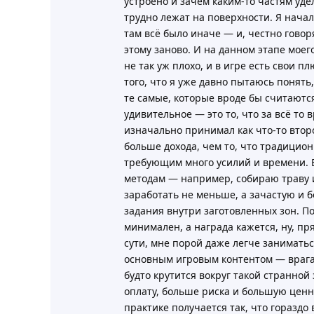
устроено и зачем каким-то частям уде
трудно лежат на поверхности. Я начал
там всё было иначе — и, честно говор
этому заново. И на данном этапе моег
не так уж плохо, и в игре есть свои 
того, что я уже давно пытаюсь понят
те самые, которые вроде бы считаютс
удивительное — это то, что за всё то 
изначально принимал как что-то втор
больше дохода, чем то, что традицио
требующим много усилий и времени. В
методам — например, собираю траву и
заработать не меньше, а зачастую и 
задания внутри заготовленных зон. Поч
минимален, а награда кажется, ну, пря
сути, мне порой даже легче занимать
основным игровым контентом — врагам
будто крутится вокруг такой странной
оплату, больше риска и большую ценно
практике получается так, что горазд