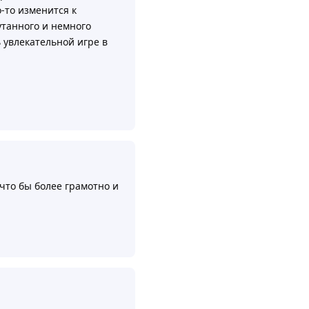
о-то изменится к
утанного и немного
 увлекательной игре в
Ответить
2
что бы более грамотно и
Ответить