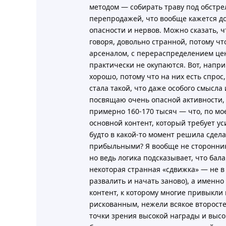
методом — собирать траву под обстре
перепродажей, что вообще кажется д
опасности и нервов. Можно сказать, ч
говоря, довольно странной, потому чт
арсеналом, с перераспределением цен
практически не окупаются. Вот, напр
хорошо, потому что на них есть спрос,
стала такой, что даже особого смысла 
посвящаю очень опасной активности, 
примерно 160-170 тысяч — что, по м
основной контент, который требует у
будто в какой-то момент решила сдел
прибыльными? Я вообще не сторонник 
но ведь логика подсказывает, что бал
некоторая странная «сдвижка» — не в 
развалить и начать заново), а именно
контент, к которому многие привыкли 
рискованным, нежели всякое второсте
точки зрения высокой награды и высок