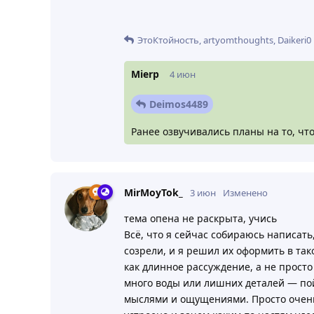
ЭтоКтойность
,
artyomthoughts
,
Daikeri0
Mierp
4 июн
Deimos4489
Ранее озвучивались планы на то, что
что остается просто ожидать и следи
MirMoyTok_
3 июн
Изменено
тема опена не раскрыта, учись
Всё, что я сейчас собираюсь написат
созрели, и я решил их оформить в так
как длинное рассуждение, а не просто 
много воды или лишних деталей — пой
мыслями и ощущениями. Просто очень ч