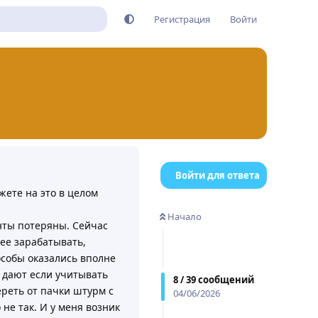
Регистрация
Войти
Войти для ответа
жете на это в целом
Начало
унты потеряны. Сейчас
ее зарабатывать,
особы оказались вполне
о дают если учитывать
8
/
39
сообщений
ереть от пачки штурм с
04/06/2026
 не так. И у меня возник