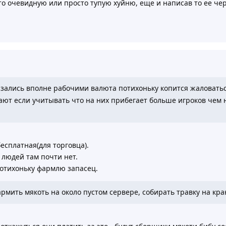
то очевидную или просто тупую хуйню, еще и написав то ее чер
зались вполне рабочими валюта потихоньку копится жаловатьс
дают если учитывать что на них прибегает больше игроков чем 
.
есплатная(для торговца).
- людей там почти нет.
потихоньку фармлю запасец.
рмить мякоть на около пустом сервере, собирать травку на кр