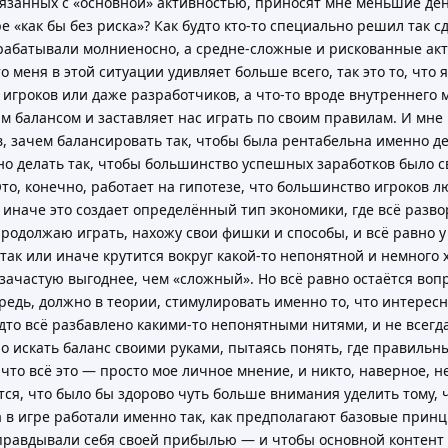
вязанных с «основной» активностью, приносят мне меньшие день
е «как бы без риска»? Как будто кто-то специально решил так сд
арабатывали молниеносно, а средне-сложные и рискованные ак
о меня в этой ситуации удивляет больше всего, так это то, что 
х игроков или даже разработчиков, а что-то вроде внутреннего 
м балансом и заставляет нас играть по своим правилам. И мне
в, зачем балансировать так, чтобы была рентабельна именно д
но делать так, чтобы большинство успешных заработков было 
о, конечно, работает на гипотезе, что большинство игроков л
и иначе это создает определённый тип экономики, где всё разв
 продолжаю играть, нахожу свои фишки и способы, и всё равно у
 так или иначе крутится вокруг какой-то непонятной и немного 
 зачастую выгоднее, чем «сложный». Но всё равно остаётся вопр
едь, должно в теории, стимулировать именно то, что интересно
дто всё разбавлено какими-то непонятными нитями, и не всегд
о искать баланс своими руками, пытаясь понять, где правильны
ь, что всё это — просто мое личное мнение, и никто, наверное, н
ся, что было бы здорово чуть больше внимания уделить тому, 
 в игре работали именно так, как предполагают базовые принц
равдывали себя своей прибылью — и чтобы основной контент 