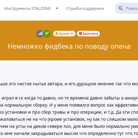
Инструменты STALZONE
Служба поддержки
Кузня-11
Критика
Немножко фидбека по поводу опена
ше это чистое нытье автора, и его дурацкое мнение так что мо
 играл в ск когда то давно, но те времена давно забыты а акка
а нормальную сборку. И у меня появился вопрос как эффективн
о установки и про сбор травы и про операции, и т.д. Да эти сп
аловаться не на что (кроме установок, ну как то слишком мал
чем на усты на диком севере лол, для меня было нормально ум
 ко мне начали закрадываться мысли что определенно тут что то