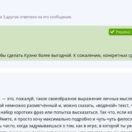
и
3
других
ответили на это сообщение.
Решено
бы сделать Кузню более выгодной. К сожалению, конкретных сро
ть за новостями.
ь, — это, пожалуй, такое своеобразное выражение личных мысл
ой немножко размягчённый и, можно сказать, «водяной» текст,
набор коротких фраз или попытка высказаться. Так что, если ко
мите, я просто хочу максимально подробно и чуть-чуть филос
асто, когда задумываешься о том, как в игре, в которой ты уже