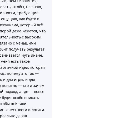
ги, чем те занятия,
елать, чтобы, не знаю,
тивности, требующие
я ощущаю, как будто в
механизма, который всё
 порой даже кажется, что
еятельность с высоким
связано с меньшими
юбит получать результат
орачивается чуть иначе,
 меня есть такое
хаотичной идеи, которая
ос, почему это так —
 и для игры, и для
а понятно — кто и зачем
й подход, а где — вовсе
е будет особо вникать
чтобы всё-таки
ипы честности и логики.
реально давал