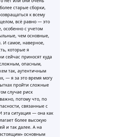
то нет или они очень
 более старые сборки,
возвращаться к всему
целом, всё равно — это
е, особенно с учетом
быльные, чем основные,
 И самое, наверное,
сть, которые я
ни сейчас приносят куда
 сложным, опасным,
жем так, аутентичным
, — я за это время могу
пытках пройти сложные
том случае риск
 важно, потому что, по
пасности, связанные с
 эта ситуация — она как
олагает более высокую
й и так далее. А на
«настоящим» основным