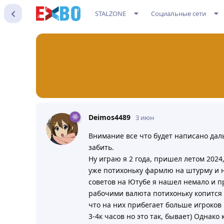
STALZONE
Социальные сети
Deimos4489
3 июн
Внимание все что будет написано даль
забить.
Ну играю я 2 года, пришел летом 2024,
уже потихоньку фармлю на штурму и н
советов на Ютубе я нашел немало и пр
рабочими валюта потихоньку копится ж
что на них прибегает больше игроков 
3-4к часов но это так, бывает) Однако