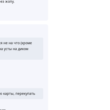
ез жопу.
Ответить
я не на что (кроме
на усты на диком
аю карты, перекупать