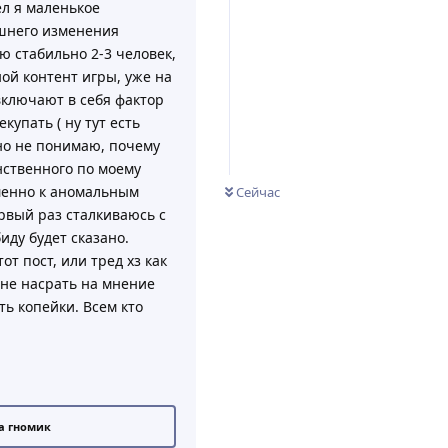
ел я маленькое
яшнего изменения
ю стабильно 2-3 человек,
ной контент игры, уже на
включают в себя фактор
купать ( ну тут есть
тно не понимаю, почему
инственного по моему
именно к аномальным
Сейчас
рвый раз сталкиваюсь с
иду будет сказано.
от пост, или тред хз как
 не насрать на мнение
ть копейки. Всем кто
а гномик