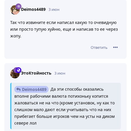
Deimos4489
3 июн
Так что извините если написал какую то очевидную
или просто тупую хуйню, еще и написав то ее через
жопу.
Ответить
ЭтоКтойность
3 июн
Да эти способы оказались
Deimos4489
вполне рабочими валюта потихоньку копится
жаловаться не на что (кроме установок, ну как то
слишком мало дают если учитывать что на них
прибегает больше игроков чем на усты на диком
севере лол