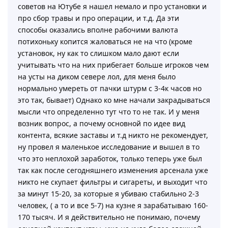
советов на Ютубе я нашел немало и про установки и
про сбор травы и про операции, и т.д. Да эти
способы оказались вполне рабочими валюта
потихоньку копится жаловаться не на что (кроме
установок, ну как то слишком мало дают если
учитывать что на них прибегает больше игроков чем
на усты на диком севере лол, для меня было
нормально умереть от пачки штурм с 3-4к часов но
это так, бывает) Однако ко мне начали закрадываться
мысли что определенно тут что то не так. И у меня
возник вопрос, а почему основной по идее вид
контента, всякие заставы и т.д никто не рекомендует,
ну провел я маленькое исследование и вышел в то
что это неплохой заработок, только теперь уже был
так как после сегодняшнего изменения арсенала уже
никто не скупает фильтры и сигареты, и выходит что
за минут 15-20, за которые я убиваю стабильно 2-3
человек, ( а то и все 5-7) на кузне я зарабатываю 160-
170 тысяч. И я действительно не понимаю, почему