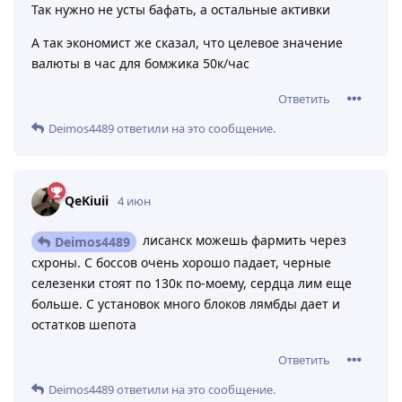
Так нужно не усты бафать, а остальные активки
А так экономист же сказал, что целевое значение
валюты в час для бомжика 50к/час
Ответить
Deimos4489
ответили на это сообщение.
QeKiuii
4 июн
лисанск можешь фармить через
Deimos4489
схроны. С боссов очень хорошо падает, черные
селезенки стоят по 130к по-моему, сердца лим еще
больше. С установок много блоков лямбды дает и
остатков шепота
Ответить
Deimos4489
ответили на это сообщение.