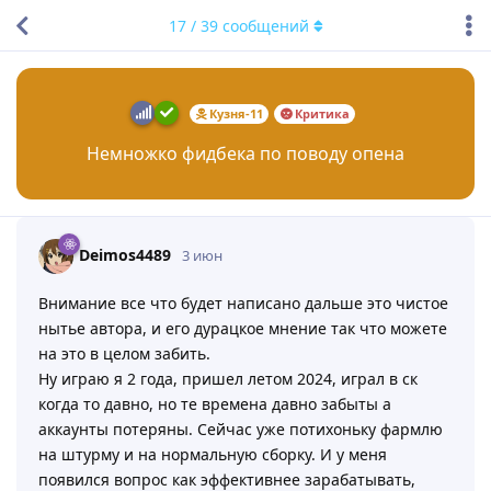
17
/
39
сообщений
Кузня-11
Критика
Немножко фидбека по поводу опена
Deimos4489
3 июн
Внимание все что будет написано дальше это чистое
нытье автора, и его дурацкое мнение так что можете
на это в целом забить.
Ну играю я 2 года, пришел летом 2024, играл в ск
когда то давно, но те времена давно забыты а
аккаунты потеряны. Сейчас уже потихоньку фармлю
на штурму и на нормальную сборку. И у меня
появился вопрос как эффективнее зарабатывать,