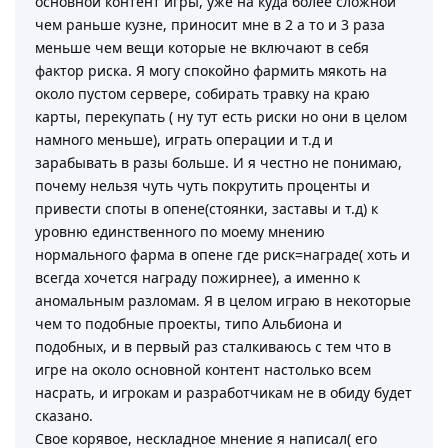
основной контент игры, уже на куда более сложной
чем раньше кузне, приносит мне в 2 а то и 3 раза
меньше чем вещи которые не включают в себя
фактор риска. Я могу спокойно фармить мякоть на
около пустом сервере, собирать травку на краю
карты, перекупать ( ну тут есть риски но они в целом
намного меньше), играть операции и т.д и
зарабывать в разы больше. И я честно не понимаю,
почему нельзя чуть чуть покрутить проценты и
привести споты в опене(стоянки, заставы и т.д) к
уровню единственного по моему мнению
нормального фарма в опене где риск=награде( хоть и
всегда хочется награду пожирнее), а именно к
аномальным разломам. Я в целом играю в некоторые
чем то подобные проекты, типо Альбиона и
подобных, и в первый раз сталкиваюсь с тем что в
игре на около основной контент настолько всем
насрать, и игрокам и разработчикам не в обиду будет
сказано.
Свое корявое, нескладное мнение я написал( его