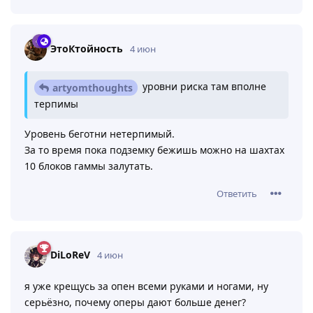
ЭтоКтойность
4 июн
уровни риска там вполне
artyomthoughts
терпимы
Уровень беготни нетерпимый.
За то время пока подземку бежишь можно на шахтах
10 блоков гаммы залутать.
Ответить
DiLoReV
4 июн
я уже крещусь за опен всеми руками и ногами, ну
серьёзно, почему оперы дают больше денег?