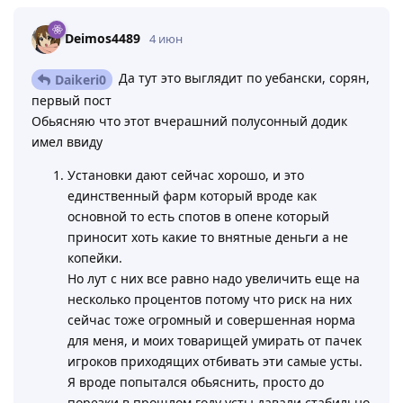
Deimos4489
4 июн
Да тут это выглядит по уебански, сорян,
Daikeri0
первый пост
Обьясняю что этот вчерашний полусонный додик
имел ввиду
Установки дают сейчас хорошо, и это
единственный фарм который вроде как
основной то есть спотов в опене который
приносит хоть какие то внятные деньги а не
копейки.
Но лут с них все равно надо увеличить еще на
несколько процентов потому что риск на них
сейчас тоже огромный и совершенная норма
для меня, и моих товарищей умирать от пачек
игроков приходящих отбивать эти самые усты.
Я вроде попытался обьяснить, просто до
порезки в прошлом году усты давали стабильно