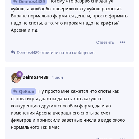
потому что разраб спизданул
Deimos4489
хуйню, а долбаебы поверили и эту хуйню разносят.
Вполне нормально фармятся деньги, просто фармить
надо не споты, а то, что игрокам надо на крафты/
Арсена и т.д.
Ответить
Deimos4489
ответили на это сообщение.
Deimos4489
4 июн
Ну просто мне кажется что споты как
QeKiuii
основа игры должны давать хоть какую то
конкуренцию другим способам фарма, да и до
изменения Арсена вчерашнего споты за счет
фильтров и приносили заветные числа в виде около
нормального 1кк в час