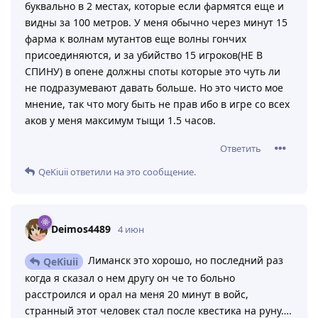
буквально в 2 местах, которые если фармятся еще и
видны за 100 метров. У меня обычно через минут 15
фарма к волнам мутантов еще волны гончих
присоединяются, и за убийство 15 игроков(НЕ В
СПИНУ) в опене должны споты которые это чуть ли
не подразумевают давать больше. Но это чисто мое
мнение, так что могу быть не прав ибо в игре со всех
аков у меня максимум тыщи 1.5 часов.
Ответить
QeKiuii
ответили на это сообщение.
Deimos4489
4 июн
Лиманск это хорошо, но последний раз
QeKiuii
когда я сказал о нем другу он че то больно
расстроился и орал на меня 20 минут в войс,
странный этот человек стал после квестика на руну….