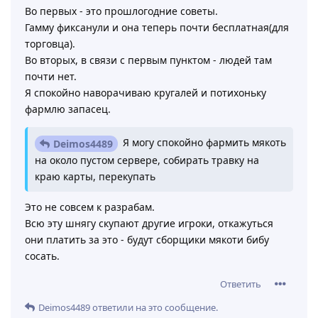
Во первых - это прошлогодние советы.
Гамму фиксанули и она теперь почти бесплатная(для
торговца).
Во вторых, в связи с первым пунктом - людей там
почти нет.
Я спокойно наворачиваю кругалей и потихоньку
фармлю запасец.
Я могу спокойно фармить мякоть
Deimos4489
на около пустом сервере, собирать травку на
краю карты, перекупать
Это не совсем к разрабам.
Всю эту шнягу скупают другие игроки, откажуться
они платить за это - будут сборщики мякоти бибу
сосать.
Ответить
Deimos4489
ответили на это сообщение.