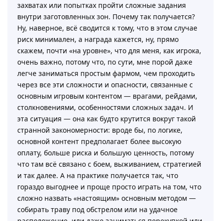
захватах или попытках пройти сложные задания
внутри заготовленных зон. Почему так получается?
Ну, наверное, всё сводится к тому, что в этом случае
риск минимален, а награда кажется, ну, прямо
скажем, почти «на уровне», что для меня, как игрока,
очень важно, потому что, по сути, мне порой даже
легче заниматься простым фармом, чем проходить
через все эти сложности и опасности, связанные с
основным игровым контентом — врагами, рейдами,
столкновениями, особенностями сложных задач. И
эта ситуация — она как будто крутится вокруг такой
странной закономерности: вроде бы, по логике,
основной контент предполагает более высокую
оплату, больше риска и большую ценность, потому
что там всё связано с боем, выживанием, стратегией
и так далее. А на практике получается так, что
гораздо выгоднее и проще просто играть на том, что
сложно назвать «настоящим» основным методом —
собирать траву под обстрелом или на удачное
расположение, или даже заниматься перекупкой или