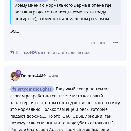
моему мнению нормального фарма в опене где
риск=награде( хоть и всегда хочется награду
пожирнее), а именно к аномальным разломам
Эм…
Ответить
Deimos4489
ответили на это сообщение.
Deimos4489
4 июн
Так дикий север по тем же
artyomthoughts
словам разработчиков несет чисто клановый
характер, и то что там споты дают денег как на пачку
это нормально. Только там еще и ресы которые
падают дороже…. Но это КЛАНОВЫЕ локации, так
почему если они вышли то надо убить остальные?
Раньше благодаря Арсену фарм спотов был еще