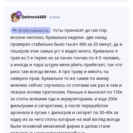
Deimos4489
4 июн
Усты приносят до сих пор
ЭтоКтойность
вполне неплохо, буквально неделю- две назад
проверял стабильно было тысяч 400 за 20 минут, да и
пкшеров этих самых уст я видел много, буквально 4
трая из 5 я теряю из за пачек гончих по 4-5 человек,
а иногда и пара штурм меня убить прибегает, так что
риск там всегда велик. А про траву и мякоть ты
наверно прав. Буквально то же самое по моему
мнению сейчас случилось со спотами как раз в чем и
лежала основа притензии, Раньше я выносил по 150к
за споты всякими пда и акумуляторами, и еще 200к
фильтрами и сигаретами, а после переработки
арсенала я лутаю с фильтров и сигарет по 30-40к за
ходку из за чего споты которые на мой взгляд всегда
были основной механикой фарма в целом стали
полностью неконкурентоспособные.