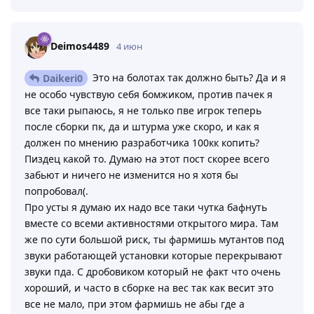
Deimos4489
4 июн
Это на болотах так должно быть? Да и я
Daikeri0
не особо чувствую себя бомжиком, против пачек я
все таки рыпаюсь, я не только пве игрок теперь
после сборки пк, да и штурма уже скоро, и как я
должен по мнению разработчика 100кк копить?
Пиздец какой то. Думаю на этот пост скорее всего
забьют и ничего не изменится но я хотя бы
попробовал(.
Про усты я думаю их надо все таки чутка бафнуть
вместе со всеми активностями открытого мира. Там
же по сути большой риск, ты фармишь мутантов под
звуки работающей установки которые перекрывают
звуки пда. С дробовиком который не факт что очень
хороший, и часто в сборке на вес так как весит это
все не мало, при этом фармишь не абы где а