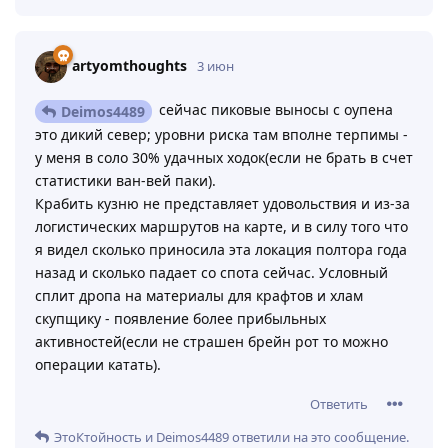
artyomthoughts
3 июн
сейчас пиковые выносы с оупена
Deimos4489
это дикий север; уровни риска там вполне терпимы -
у меня в соло 30% удачных ходок(если не брать в счет
статистики ван-вей паки).
Крабить кузню не представляет удовольствия и из-за
логистических маршрутов на карте, и в силу того что
я видел сколько приносила эта локация полтора года
назад и сколько падает со спота сейчас. Условный
сплит дропа на материалы для крафтов и хлам
скупщику - появление более прибыльных
активностей(если не страшен брейн рот то можно
операции катать).
Ответить
ЭтоКтойность
и
Deimos4489
ответили на это сообщение.