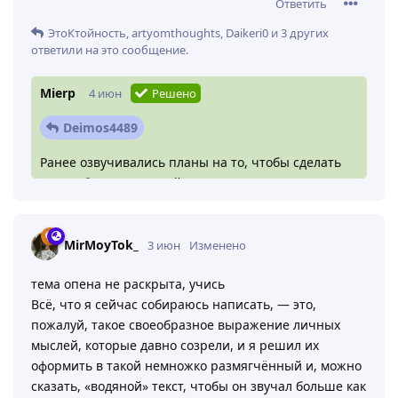
Ответить
ЭтоКтойность
,
artyomthoughts
,
Daikeri0
и
3
других
ответили на это сообщение.
Mierp
4 июн
Решено
Deimos4489
Ранее озвучивались планы на то, чтобы сделать
Кузню более выгодной. К сожалению, конкретных
сроков дать не смогу, так что остается просто
ожидать и следить за новостями.
MirMoyTok_
3 июн
Изменено
тема опена не раскрыта, учись
Всё, что я сейчас собираюсь написать, — это,
пожалуй, такое своеобразное выражение личных
мыслей, которые давно созрели, и я решил их
оформить в такой немножко размягчённый и, можно
сказать, «водяной» текст, чтобы он звучал больше как