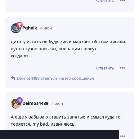
Ответить
Pghalk
4 июн
цитату искать не буду. зив и мархонт об этом писали.
лут на кузне повысят, операции срежут.
когда-хз
Ответить
Deimos4489
ответили на это сообщение.
Deimos4489
4 июн
А еще я забываю ставить запятые и смысл куда то
теряется, my bad, извиняюсь.
Ответить