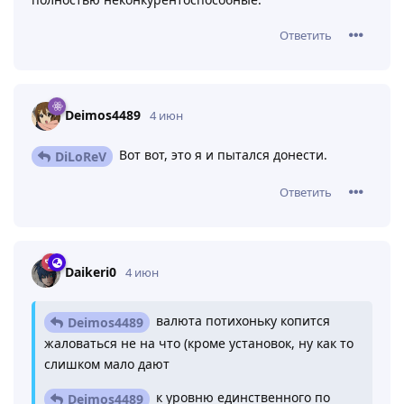
Ответить
Deimos4489
4 июн
Вот вот, это я и пытался донести.
DiLoReV
Ответить
Daikeri0
4 июн
валюта потихоньку копится
Deimos4489
жаловаться не на что (кроме установок, ну как то
слишком мало дают
к уровню единственного по
Deimos4489