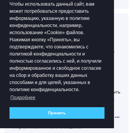
Чтобы использовать данный сайт, вам
может потребоваться предоставить
информацию, указанную в политике
Deimos4489
4 июн
конфиденциальности, например,
использование «Cookie»‎ файлов.
Ну я и поднял вопрос что бы вместо
Pghalk
Нажимая кнопку «Принять», вы
когда то стало желательно в ближайшее время,
подтверждаете, что ознакомились с
только вряд ли это даст хоть какой то шанс на это.
политикой конфиденциальности и
Считайте выговорился просто, как к психологу
полностью согласились с ней, и получили
поплакать сходил.
информированное и свободное согласие
А зачем резать операции я не знаю, там думать
на сбор и обработку ваших данных
головой надо что бы фарм был эффективным а не
способами и для целей, указанных в
300к за 40-50 минут.
политике конфиденциальности.
Так что мое мнение что разрабам надо нахуй забыть
Подробнее
слово “резать” или “урезать” и наконец вспомнить
про “апать”
Принять
Ответить
Pghalk
ответили на это сообщение.