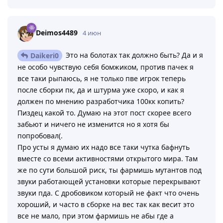
Deimos4489
4 июн
Это на болотах так должно быть? Да и я
Daikeri0
не особо чувствую себя бомжиком, против пачек я
все таки рыпаюсь, я не только пве игрок теперь
после сборки пк, да и штурма уже скоро, и как я
должен по мнению разработчика 100кк копить?
Пиздец какой то. Думаю на этот пост скорее всего
забьют и ничего не изменится но я хотя бы
попробовал(.
Про усты я думаю их надо все таки чутка бафнуть
вместе со всеми активностями открытого мира. Там
же по сути большой риск, ты фармишь мутантов под
звуки работающей установки которые перекрывают
звуки пда. С дробовиком который не факт что очень
хороший, и часто в сборке на вес так как весит это
все не мало, при этом фармишь не абы где а