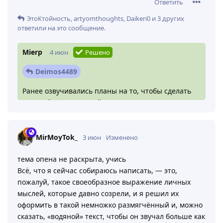
Ответить
ЭтоКтойность
,
artyomthoughts
,
Daikeri0
и
3
других
ответили на это сообщение.
Mierp
4 июн
Решено
Deimos4489
Ранее озвучивались планы на то, чтобы сделать
Кузню более выгодной. К сожалению, конкретных
сроков дать не смогу, так что остается просто
ожидать и следить за новостями.
MirMoyTok_
3 июн
Изменено
тема опена не раскрыта, учись
Всё, что я сейчас собираюсь написать, — это,
пожалуй, такое своеобразное выражение личных
мыслей, которые давно созрели, и я решил их
оформить в такой немножко размягчённый и, можно
сказать, «водяной» текст, чтобы он звучал больше как