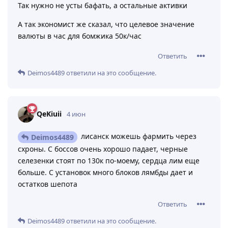
Так нужно не усты бафать, а остальные активки
А так экономист же сказал, что целевое значение
валюты в час для бомжика 50к/час
Ответить
Deimos4489
ответили на это сообщение.
QeKiuii
4 июн
лисанск можешь фармить через
Deimos4489
схроны. С боссов очень хорошо падает, черные
селезенки стоят по 130к по-моему, сердца лим еще
больше. С установок много блоков лямбды дает и
остатков шепота
Ответить
Deimos4489
ответили на это сообщение.