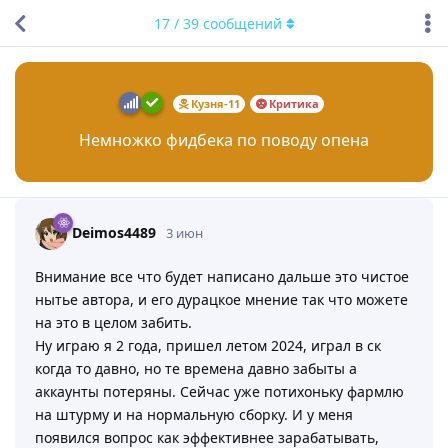
17
/
39
сообщений
Кузня-11
Критика
Немножко фидбека по поводу опена
Deimos4489
3 июн
Внимание все что будет написано дальше это чистое
нытье автора, и его дурацкое мнение так что можете
на это в целом забить.
Ну играю я 2 года, пришел летом 2024, играл в ск
когда то давно, но те времена давно забыты а
аккаунты потеряны. Сейчас уже потихоньку фармлю
на штурму и на нормальную сборку. И у меня
появился вопрос как эффективнее зарабатывать,