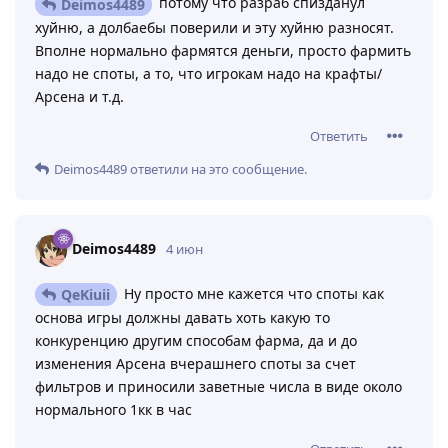
потому что разраб спизданул
Deimos4489
хуйню, а долбаебы поверили и эту хуйню разносят.
Вполне нормально фармятся деньги, просто фармить
надо не споты, а то, что игрокам надо на крафты/
Арсена и т.д.
Ответить
Deimos4489
ответили на это сообщение.
Deimos4489
4 июн
Ну просто мне кажется что споты как
QeKiuii
основа игры должны давать хоть какую то
конкуренцию другим способам фарма, да и до
изменения Арсена вчерашнего споты за счет
фильтров и приносили заветные числа в виде около
нормального 1кк в час