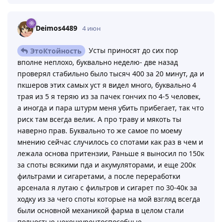
Deimos4489
4 июн
Усты приносят до сих пор
ЭтоКтойность
вполне неплохо, буквально неделю- две назад
проверял стабильно было тысяч 400 за 20 минут, да и
пкшеров этих самых уст я видел много, буквально 4
трая из 5 я теряю из за пачек гончих по 4-5 человек,
а иногда и пара штурм меня убить прибегает, так что
риск там всегда велик. А про траву и мякоть ты
наверно прав. Буквально то же самое по моему
мнению сейчас случилось со спотами как раз в чем и
лежала основа притензии, Раньше я выносил по 150к
за споты всякими пда и акумуляторами, и еще 200к
фильтрами и сигаретами, а после переработки
арсенала я лутаю с фильтров и сигарет по 30-40к за
ходку из за чего споты которые на мой взгляд всегда
были основной механикой фарма в целом стали
полностью неконкурентоспособные.