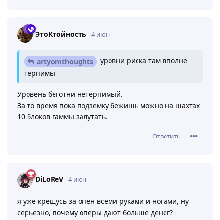
ЭтоКтойность
4 июн
уровни риска там вполне
artyomthoughts
терпимы
Уровень беготни нетерпимый.
За то время пока подземку бежишь можно на шахтах
10 блоков гаммы залутать.
Ответить
DiLoReV
4 июн
я уже крещусь за опен всеми руками и ногами, ну
серьёзно, почему оперы дают больше денег?