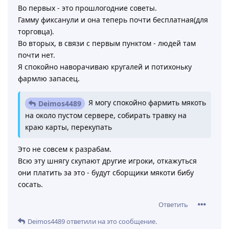
Во первых - это прошлогодние советы.
Гамму фиксанули и она теперь почти бесплатная(для
торговца).
Во вторых, в связи с первым пунктом - людей там
почти нет.
Я спокойно наворачиваю кругалей и потихоньку
фармлю запасец.
Я могу спокойно фармить мякоть
Deimos4489
на около пустом сервере, собирать травку на
краю карты, перекупать
Это не совсем к разрабам.
Всю эту шнягу скупают другие игроки, откажуться
они платить за это - будут сборщики мякоти бибу
сосать.
Ответить
Deimos4489
ответили на это сообщение.