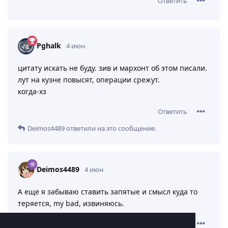
Ответить
Pghalk
4 июн
цитату искать не буду. зив и мархонт об этом писали.
лут на кузне повысят, операции срежут.
когда-хз
Ответить
Deimos4489
ответили на это сообщение.
Deimos4489
4 июн
А еще я забываю ставить запятые и смысл куда то
теряется, my bad, извиняюсь.
Ответить