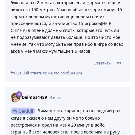
буквально в 2 местах, которые если фармятся еще и
видны за 100 метров. У меня обычно через минут 15
фарма к волнам мутантов еще волны гончих
присоединяются, и за убийство 15 игроков(НЕ В
СПИНУ) в опене должны споты которые это чуть ли
не подразумевают давать больше. Но это чисто мое
мнение, так что могу быть не прав ибо в игре со всех
аков у меня максимум тыщи 1.5 часов.
Ответить
QeKiuii
ответили на это сообщение.
Deimos4489
4 июн
Лиманск это хорошо, но последний раз
QeKiuii
когда я сказал о нем другу он че то больно
расстроился и орал на меня 20 минут в войс,
странный этот человек стал после квестика на руну….