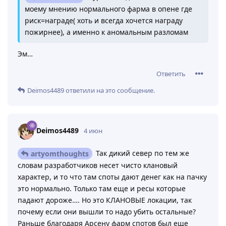
моему мнению нормального фарма в опене где
риск=награде( хоть и всегда хочется награду
пожирнее), а именно к аномальным разломам
Эм…
Ответить
Deimos4489
ответили на это сообщение.
Deimos4489
4 июн
Так дикий север по тем же
artyomthoughts
словам разработчиков несет чисто клановый
характер, и то что там споты дают денег как на пачку
это нормально. Только там еще и ресы которые
падают дороже…. Но это КЛАНОВЫЕ локации, так
почему если они вышли то надо убить остальные?
Раньше благодаря Арсену фарм спотов был еще