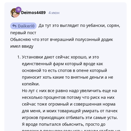
Deimos4489
4 июн
Да тут это выглядит по уебански, сорян,
Daikeri0
первый пост
Обьясняю что этот вчерашний полусонный додик
имел ввиду
Установки дают сейчас хорошо, и это
единственный фарм который вроде как
основной то есть спотов в опене который
приносит хоть какие то внятные деньги а не
копейки.
Но лут с них все равно надо увеличить еще на
несколько процентов потому что риск на них
сейчас тоже огромный и совершенная норма
для меня, и моих товарищей умирать от пачек
игроков приходящих отбивать эти самые усты.
Я вроде попытался обьяснить, просто до
порезки в прошлом году усты давали стабильно