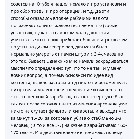
советов на Ютубе я нашел немало и про установки и
про сбор травы и про операции, и т.д. Да эти
способы оказались вполне рабочими валюта
потихоньку копится жаловаться не на что (кроме
установок, ну как то слишком мало дают если
учитывать что на них прибегает больше игроков чем
на усты на диком севере лол, для меня было
нормально умереть от пачки штурм с 3-4к часов но
это так, бывает) Однако ко мне начали закрадываться
мысли что определенно тут что то не так. И у меня
возник вопрос, а почему основной по идее вид
контента, всякие заставы и т.д никто не рекомендует,
ну провел я маленькое исследование и вышел в то
что это неплохой заработок, только теперь уже был
так как после сегодняшнего изменения арсенала уже
никто не скупает фильтры и сигареты, и выходит что
за минут 15-20, за которые я убиваю стабильно 2-3
человек, ( а то и все 5-7) на кузне я зарабатываю 160-
170 тысяч. И я действительно не понимаю, почему