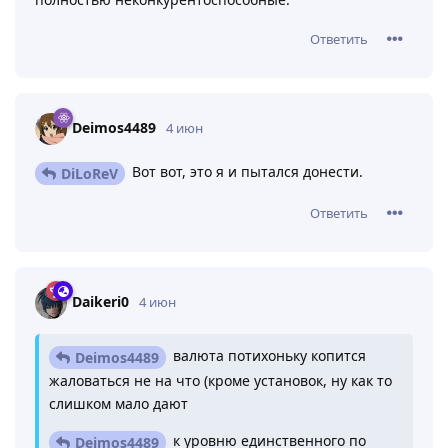
Ответить
Deimos4489
4 июн
Вот вот, это я и пытался донести.
DiLoReV
Ответить
Daikeri0
4 июн
валюта потихоньку копится
Deimos4489
жаловаться не на что (кроме установок, ну как то
слишком мало дают
к уровню единственного по
Deimos4489