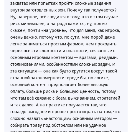
захватах или попытках пройти сложные задания
внутри заготовленных зон. Почему так получается?
Ну, наверное, всё сводится к тому, что в этом случае
риск минимален, а награда кажется, ну, прямо
скажем, почти «на уровне», что для меня, как игрока,
очень важно, потому что, по сути, мне порой даже
легче заниматься простым фармом, чем проходить
через все эти сложности и опасности, связанные с
основным игровым контентом — врагами, рейдами,
столкновениями, особенностями сложных задач. И
эта ситуация — она как будто крутится вокруг такой
странной закономерности: вроде бы, по логике,
основной контент предполагает более высокую
оплату, больше риска и большую ценность, потому
что там всё связано с боем, выживанием, стратегией
и так далее. А на практике получается так, что
гораздо выгоднее и проще просто играть на том, что
сложно назвать «настоящим» основным методом —
собирать траву под обстрелом или на удачное
расположение, или даже заниматься перекупкой или