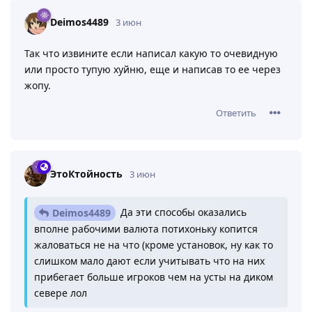
Deimos4489
3 июн
Так что извините если написал какую то очевидную
или просто тупую хуйню, еще и написав то ее через
жопу.
Ответить
ЭтоКтойность
3 июн
Да эти способы оказались
Deimos4489
вполне рабочими валюта потихоньку копится
жаловаться не на что (кроме установок, ну как то
слишком мало дают если учитывать что на них
прибегает больше игроков чем на усты на диком
севере лол