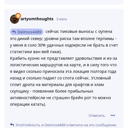
artyomthoughts
3 июн
сейчас пиковые выносы с оупена
Deimos4489
это дикий север; уровни риска там вполне терпимы -
у меня в соло 30% удачных ходок(если не брать в счет
статистики ван-вей паки).
Крабить кузню не представляет удовольствия и из-за
логистических маршрутов на карте, и в силу того что
я видел сколько приносила эта локация полтора года
назад и сколько падает со спота сейчас. Условный
сплит дропа на материалы для крафтов и хлам
скупщику - появление более прибыльных
активностей(если не страшен брейн рот то можно
операции катать).
Ответить
ЭтоКтойность
и
Deimos4489
ответили на это сообщение.