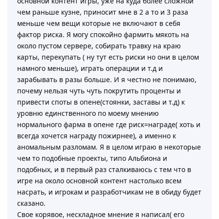
основной контент игры, уже на куда более сложной
чем раньше кузне, приносит мне в 2 а то и 3 раза
меньше чем вещи которые не включают в себя
фактор риска. Я могу спокойно фармить мякоть на
около пустом сервере, собирать травку на краю
карты, перекупать ( ну тут есть риски но они в целом
намного меньше), играть операции и т.д и
зарабывать в разы больше. И я честно не понимаю,
почему нельзя чуть чуть покрутить проценты и
привести споты в опене(стоянки, заставы и т.д) к
уровню единственного по моему мнению
нормального фарма в опене где риск=награде( хоть и
всегда хочется награду пожирнее), а именно к
аномальным разломам. Я в целом играю в некоторые
чем то подобные проекты, типо Альбиона и
подобных, и в первый раз сталкиваюсь с тем что в
игре на около основной контент настолько всем
насрать, и игрокам и разработчикам не в обиду будет
сказано.
Свое корявое, нескладное мнение я написал( его