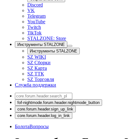
Discord
VK
Telegram
YouTube
Twitch
TikTok
STALZONE: Store
Инструменты STALZONE
Инструменты STALZONE
SZ WIKI
SZ Сборки
SZ Карта
SZ ТТК
SZ Торговля
Служба поддержки
fof-nightmode.forum.header.nightmode_button
core.forum.header.sign_up_link
core.forum.header.log_in_link
Болота
Вопросы