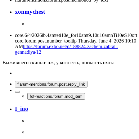
xonmychest
core.6/4/2026ib.4amteti10e_for10amt9.10u10amnTi10eS10ort
core.forum.post.number_tooltip
Thursday, June 4, 2026 10:10
AM
https://forum.exbo.net/d/188824-zachem-zabrali-
gennadiya/12
Выжившего скиньте пж, у кого есть, поглазеть охота
flarum-mentions.forum.post.reply_link
fof-reactions.forum.mod_item
I_iuo