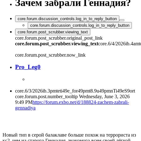
Зачем забрали Геннадия?
core.forum.discussion_controls.log_in_to_reply_button
core.forum.discussion_controls.log_in_to_reply_button
core.forum.post_scrubber.viewing_text
core.forum.post_scrubber.original_post_link
core.forum.post_scrubber.viewing_text
core.6/4/2026ib.4amt
core.forum.post_scrubber.now_link
Pro_Leg0
core.6/3/2026ib.3pmteti49e_for49pmt8.9u49pmnTi49eS9ort
core.forum.post.number_tooltip
Wednesday, June 3, 2026
9:49 PM
https://forum.exbo.net/d/188824-zachem-zabrali-
gennadiya
Новый тип в серой балаклаве больше похож на террориста из
кс2, чем на старого Геннадия, знакомого всем своей лёгкой