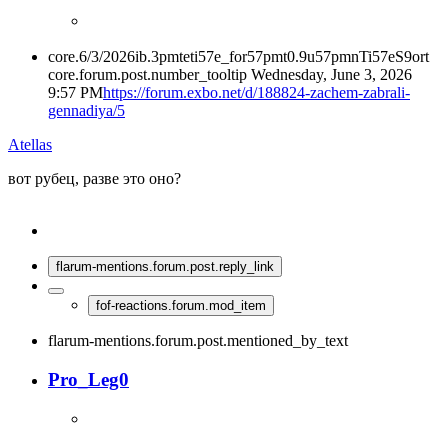
core.6/3/2026ib.3pmteti57e_for57pmt0.9u57pmnTi57eS9ort
core.forum.post.number_tooltip
Wednesday, June 3, 2026
9:57 PM
https://forum.exbo.net/d/188824-zachem-zabrali-
gennadiya/5
Atellas
вот рубец, разве это оно?
flarum-mentions.forum.post.reply_link
fof-reactions.forum.mod_item
flarum-mentions.forum.post.mentioned_by_text
Pro_Leg0