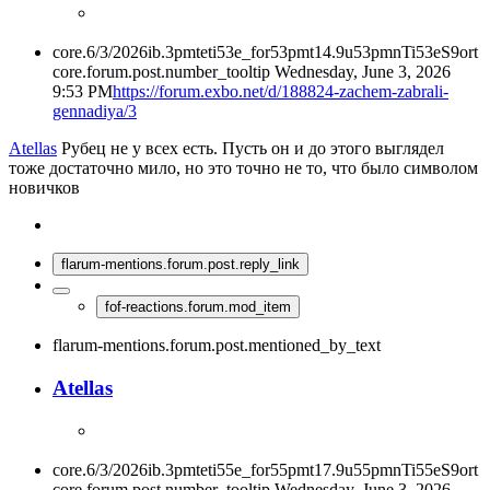
core.6/3/2026ib.3pmteti53e_for53pmt14.9u53pmnTi53eS9ort
core.forum.post.number_tooltip
Wednesday, June 3, 2026
9:53 PM
https://forum.exbo.net/d/188824-zachem-zabrali-
gennadiya/3
Atellas
Рубец не у всех есть. Пусть он и до этого выглядел
тоже достаточно мило, но это точно не то, что было символом
новичков
flarum-mentions.forum.post.reply_link
fof-reactions.forum.mod_item
flarum-mentions.forum.post.mentioned_by_text
Atellas
core.6/3/2026ib.3pmteti55e_for55pmt17.9u55pmnTi55eS9ort
core.forum.post.number_tooltip
Wednesday, June 3, 2026