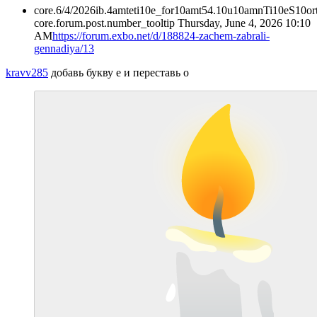
core.6/4/2026ib.4amteti10e_for10amt54.10u10amnTi10eS10or
core.forum.post.number_tooltip
Thursday, June 4, 2026 10:10
AM
https://forum.exbo.net/d/188824-zachem-zabrali-
gennadiya/13
kravv285
добавь букву е и переставь о