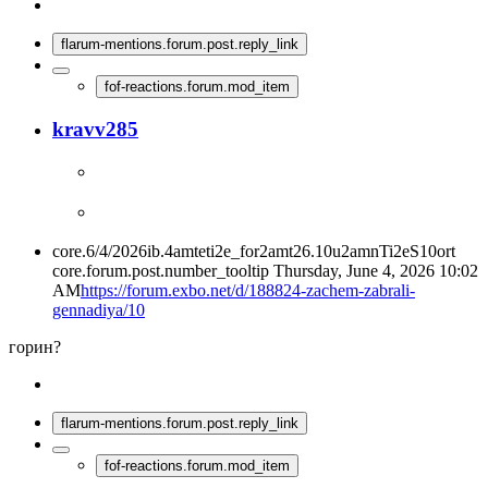
flarum-mentions.forum.post.reply_link
fof-reactions.forum.mod_item
kravv285
core.6/4/2026ib.4amteti2e_for2amt26.10u2amnTi2eS10ort
core.forum.post.number_tooltip
Thursday, June 4, 2026 10:02
AM
https://forum.exbo.net/d/188824-zachem-zabrali-
gennadiya/10
горин?
flarum-mentions.forum.post.reply_link
fof-reactions.forum.mod_item