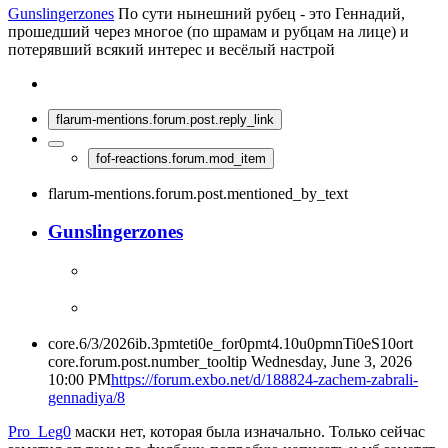
Gunslingerzones
По сути нынешний рубец - это Геннадий,
прошедший через многое (по шрамам и рубцам на лице) и
потерявший всякий интерес и весёлый настрой
flarum-mentions.forum.post.reply_link
fof-reactions.forum.mod_item
flarum-mentions.forum.post.mentioned_by_text
Gunslingerzones
core.6/3/2026ib.3pmteti0e_for0pmt4.10u0pmnTi0eS10ort
core.forum.post.number_tooltip
Wednesday, June 3, 2026
10:00 PM
https://forum.exbo.net/d/188824-zachem-zabrali-
gennadiya/8
Pro_Leg0
маски нет, которая была изначально. Только сейчас