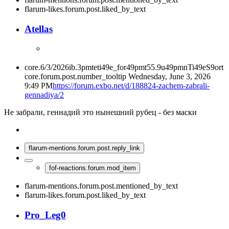
flarum-likes.forum.post.liked_by_text
Atellas
core.6/3/2026ib.3pmteti49e_for49pmt55.9u49pmnTi49eS9ort
core.forum.post.number_tooltip
Wednesday, June 3, 2026
9:49 PM
https://forum.exbo.net/d/188824-zachem-zabrali-
gennadiya/2
Не забрали, геннадий это нынешний рубец - без маски
flarum-mentions.forum.post.reply_link
fof-reactions.forum.mod_item
flarum-mentions.forum.post.mentioned_by_text
flarum-likes.forum.post.liked_by_text
Pro_Leg0