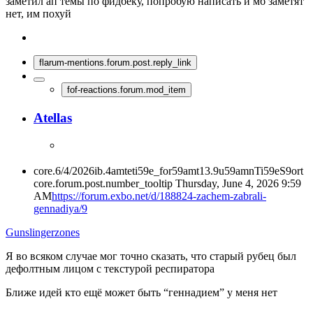
заметил ап темы по фидбеку, попробую написать и мб заметят
нет, им похуй
flarum-mentions.forum.post.reply_link
fof-reactions.forum.mod_item
Atellas
core.6/4/2026ib.4amteti59e_for59amt13.9u59amnTi59eS9ort
core.forum.post.number_tooltip
Thursday, June 4, 2026 9:59
AM
https://forum.exbo.net/d/188824-zachem-zabrali-
gennadiya/9
Gunslingerzones
Я во всяком случае мог точно сказать, что старый рубец был
дефолтным лицом с текстурой респиратора
Ближе идей кто ещё может быть “геннадием” у меня нет