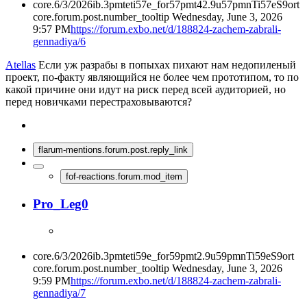
core.6/3/2026ib.3pmteti57e_for57pmt42.9u57pmnTi57eS9ort
core.forum.post.number_tooltip
Wednesday, June 3, 2026
9:57 PM
https://forum.exbo.net/d/188824-zachem-zabrali-
gennadiya/6
Atellas
Если уж разрабы в попыхах пихают нам недопиленый
проект, по-факту являющийся не более чем прототипом, то по
какой причине они идут на риск перед всей аудиторией, но
перед новичками перестраховываются?
flarum-mentions.forum.post.reply_link
fof-reactions.forum.mod_item
Pro_Leg0
core.6/3/2026ib.3pmteti59e_for59pmt2.9u59pmnTi59eS9ort
core.forum.post.number_tooltip
Wednesday, June 3, 2026
9:59 PM
https://forum.exbo.net/d/188824-zachem-zabrali-
gennadiya/7