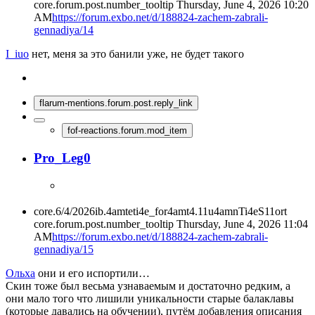
core.forum.post.number_tooltip
Thursday, June 4, 2026 10:20
AM
https://forum.exbo.net/d/188824-zachem-zabrali-
gennadiya/14
I_iuo
нет, меня за это банили уже, не будет такого
flarum-mentions.forum.post.reply_link
fof-reactions.forum.mod_item
Pro_Leg0
core.6/4/2026ib.4amteti4e_for4amt4.11u4amnTi4eS11ort
core.forum.post.number_tooltip
Thursday, June 4, 2026 11:04
AM
https://forum.exbo.net/d/188824-zachem-zabrali-
gennadiya/15
Ольха
они и его испортили…
Скин тоже был весьма узнаваемым и достаточно редким, а
они мало того что лишили уникальности старые балаклавы
(которые давались на обучении), путём добавления описания