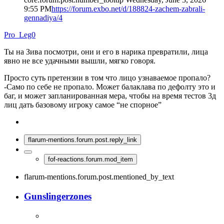
9:55 PM
https://forum.exbo.net/d/188824-zachem-zabrali-
gennadiya/4
Pro_Leg0
Ты на Зива посмотри, они и его в нарика превратили, лица
явно не все удачными вышли, мягко говоря.
Просто суть претензии в том что лицо узнаваемое пропало?
-Само по себе не пропало. Может балаклава по дефолту это и
баг, и может запланированная мера, чтобы на время тестов 3д
лиц дать базовому игроку самое “не спорное”
flarum-mentions.forum.post.reply_link
fof-reactions.forum.mod_item
flarum-mentions.forum.post.mentioned_by_text
Gunslingerzones