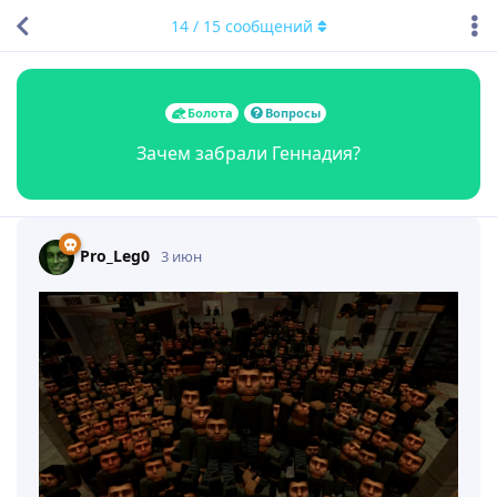
14
/
15
сообщений
Болота
Вопросы
Зачем забрали Геннадия?
Pro_Leg0
3 июн