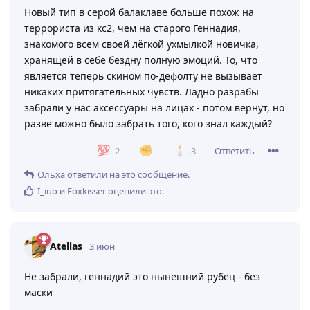
Новый тип в серой балаклаве больше похож на
террориста из кс2, чем на старого Геннадия,
знакомого всем своей лёгкой ухмылкой новичка,
хранящей в себе бездну полную эмоций. То, что
является теперь скином по-дефолту не вызывает
никаких притягательных чувств. Ладно разрабы
забрали у нас аксессуары на лицах - потом вернут, но
разве можно было забрать того, кого знал каждый?
Ответить
2
3
Ольха
ответили на это сообщение.
I_iuo
и
Foxkisser
оценили это
.
Atellas
3 июн
Не забрали, геннадий это нынешний рубец - без
маски