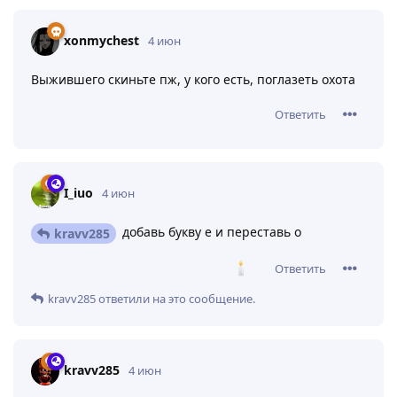
xonmychest
4 июн
Выжившего скиньте пж, у кого есть, поглазеть охота
Ответить
I_iuo
4 июн
добавь букву е и переставь о
kravv285
Ответить
kravv285
ответили на это сообщение.
kravv285
4 июн