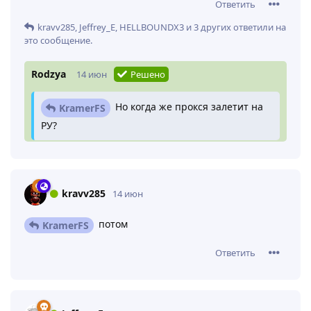
Ответить
kravv285
,
Jeffrey_E
,
HELLBOUNDX3
и
3
других
ответили на
это сообщение.
Rodzya
14 июн
Решено
Но когда же прокся залетит на
KramerFS
РУ?
По тех. причинам его пока нет на RU.
kravv285
14 июн
потом
KramerFS
Ответить