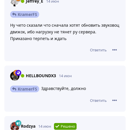
Jeffrey_E
14 июн
KramerFS
Ну чето сказали что сначала хотят обновить звуковоц
движок, ибо нагрузку не тянет ру сервера.
Приказано терпеть и ждать
Ответить
HELLBOUNDX3
14 июн
Здравствуйте, должно
KramerFS
Ответить
Rodzya
14 июн
Решено