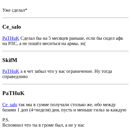
Уже сделал*
Ce_salo
PaTHuK
Сделал бы на 5 месяцев раньше, если бы сидел афк
на РЛС, а не пошёл меситься на армы, эх(
SkifM
PaTHuK
а я чет забыл что у вас ограничение. Ну тогда
справедливо
PaTHuK
Ce_salo
так мы в сумме получали столько же, ибо между
базами 1 доп (4=неделя) дня, пусть и меньше гильз за каждую
P.S.
Вспомнил что ты в громе был, а не у нас