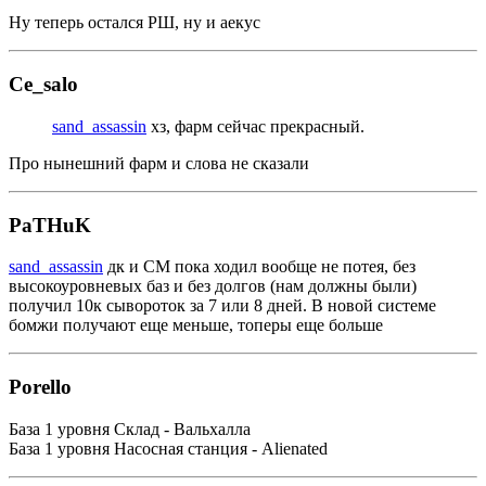
Ну теперь остался РШ, ну и аекус
Ce_salo
sand_assassin
хз, фарм сейчас прекрасный.
Про нынешний фарм и слова не сказали
PaTHuK
sand_assassin
дк и СМ пока ходил вообще не потея, без
высокоуровневых баз и без долгов (нам должны были)
получил 10к сывороток за 7 или 8 дней. В новой системе
бомжи получают еще меньше, топеры еще больше
Porello
База 1 уровня Склад - Вальхалла
База 1 уровня Насосная станция - Alienated