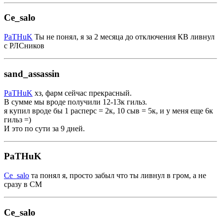
Ce_salo
PaTHuK
Ты не понял, я за 2 месяца до отключения КВ ливнул
с РЛСников
sand_assassin
PaTHuK
хз, фарм сейчас прекрасный.
В сумме мы вроде получили 12-13к гильз.
я купил вроде бы 1 расперс = 2к, 10 сыв = 5к, и у меня еще 6к
гильз =)
И это по сути за 9 дней.
PaTHuK
Ce_salo
та понял я, просто забыл что ты ливнул в гром, а не
сразу в СМ
Ce_salo