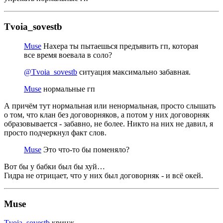
Tvoia_sovestb
Muse
Нахера ты пытаешься предъявить гп, которая
все время воевала в соло?
@Tvoia_sovestb
ситуация максимально забавная.
Muse
нормальные гп
А причём тут нормальная или ненормальная, просто слышать
о том, что клан без договорняков, а потом у них договорняк
образовывается - забавно, не более. Никто на них не давил, я
просто подчеркнул факт слов.
Muse
Это что-то бы поменяло?
Вот бы у бабки был бы хуй…
Гидра не отрицает, что у них был договорняк - и всё окей.
Muse
Tvoia_sovestb
кринж