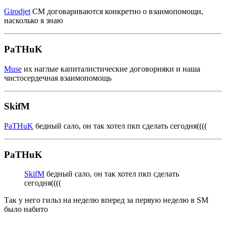
Girodjet
СМ договариваются конкретно о взаимопомощи,
насколько я знаю
PaTHuK
Muse
их наглые капиталистические договорняки и наша
чистосердечная взаимопомощь
SkifM
PaTHuK
бедный сало, он так хотел пкп сделать сегодня((((
PaTHuK
SkifM
бедный сало, он так хотел пкп сделать
сегодня((((
Так у него гильз на неделю вперед за первую неделю в SM
было набито