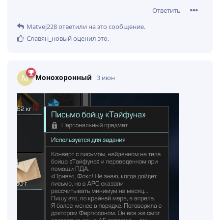
Ответить
Matvej228
ответили на это сообщение.
Славян_новый
оценил это
.
Монохоронный
М
3 июн