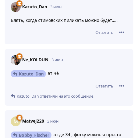
Kazuto_Dan
3 июн
Блять, когда стимовских пиликать можно будет…..
Ответить
Ne_KOLDUN
3 июн
эт чё
Kazuto_Dan
Ответить
Kazuto_Dan
ответили на это сообщение.
Matvej228
M
3 июн
а где 34 , фотку можно я просто
Bobby_Fischer