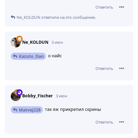
Ответить
Ne_KOLDUN
ответили на это сообщение.
Ne_KOLDUN
3 июн
о найс
Kazuto_Dan
Ответить
Bobby_Fischer
3 июн
так яж прикрепил скрины
Matvej228
Ответить