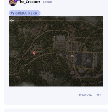
The_Creatorr
4 июн
GREKA_REKA_
Ответить