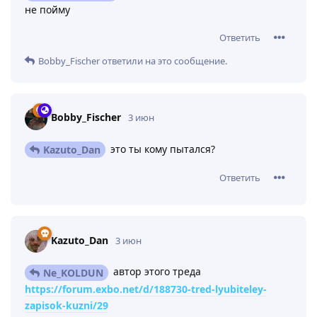
не пойму
Ответить
Bobby_Fischer
ответили на это сообщение.
Bobby_Fischer
3 июн
это ты кому пытался?
Kazuto_Dan
Ответить
Kazuto_Dan
3 июн
автор этого треда
Ne_KOLDUN
https://forum.exbo.net/d/188730-tred-lyubiteley-
zapisok-kuzni/29