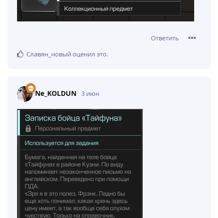
Ответить
Славян_новый
оценил это
.
Ne_KOLDUN
3 июн