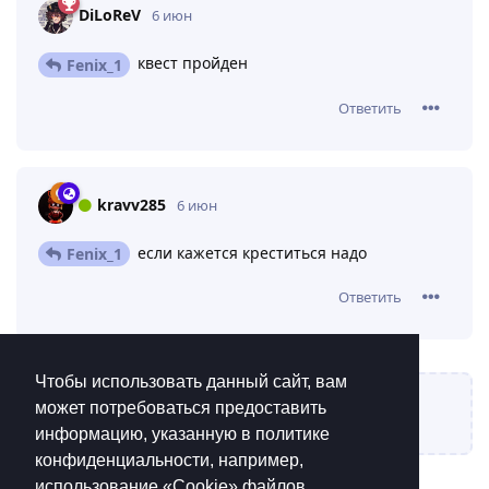
DiLoReV
6 июн
квест пройден
Fenix_1
Ответить
kravv285
6 июн
если кажется креститься надо
Fenix_1
Ответить
Чтобы использовать данный сайт, вам
может потребоваться предоставить
Написать ответ...
информацию, указанную в политике
конфиденциальности, например,
использование «Cookie»‎ файлов.