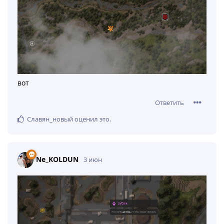
вот
Ответить
Славян_новый
оценил это
.
Ne_KOLDUN
3 июн