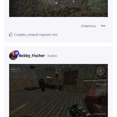
Ответить
Славян_новый
оценил это
.
Bobby_Fischer
3 июн