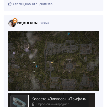
Славян_новый
оценил это
.
Ne_KOLDUN
3 июн