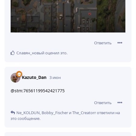
Ответить
Славян_новый
оценил это
.
Kazuto_Dan
3 июн
@stm:76561199542421775
Ответить
Ne_KOLDUN
,
Bobby_Fischer
и
The_Creatorr
ответили на
это сообщение.