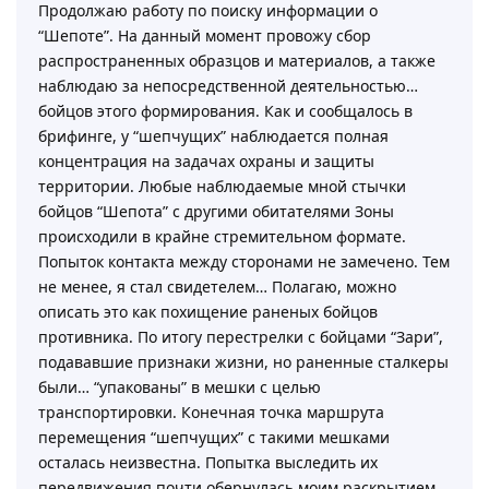
Продолжаю работу по поиску информации о
“Шепоте”. На данный момент провожу сбор
распространенных образцов и материалов, а также
наблюдаю за непосредственной деятельностью…
бойцов этого формирования. Как и сообщалось в
брифинге, у “шепчущих” наблюдается полная
концентрация на задачах охраны и защиты
территории. Любые наблюдаемые мной стычки
бойцов “Шепота” с другими обитателями Зоны
происходили в крайне стремительном формате.
Попыток контакта между сторонами не замечено. Тем
не менее, я стал свидетелем… Полагаю, можно
описать это как похищение раненых бойцов
противника. По итогу перестрелки с бойцами “Зари”,
подававшие признаки жизни, но раненные сталкеры
были… “упакованы” в мешки с целью
транспортировки. Конечная точка маршрута
перемещения “шепчущих” с такими мешками
осталась неизвестна. Попытка выследить их
передвижения почти обернулась моим раскрытием,