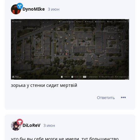
DynoMIke
3 июн
зорька у стенки сидит мертвiй
Ответить
DiLoReV
3 июн
что бы вы себе мозги не имели, тут большинство