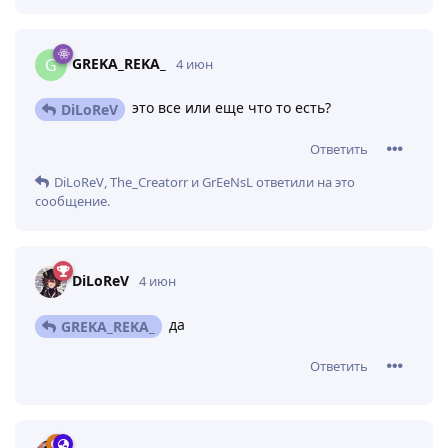
GREKA_REKA_
G
4 июн
это все или еще что то есть?
DiLoReV
Ответить
DiLoReV
,
The_Creatorr
и
GrEeNsL
ответили на это
сообщение.
DiLoReV
4 июн
да
GREKA_REKA_
Ответить