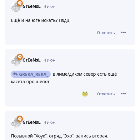
GrEeNsL
4 июн
Ещё и на юге искать? Пздц
Ответить
GrEeNsL
4 июн
в лиме/диком север есть ещё
GREKA_REKA_
касета про шёпот
Ответить
GrEeNsL
4 июн
Позывной “Хоук“, отряд “Эхо“, запись вторая.