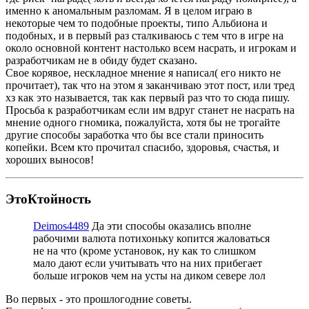
именно к аномальным разломам. Я в целом играю в
некоторые чем то подобные проекты, типо Альбиона и
подобных, и в первый раз сталкиваюсь с тем что в игре на
около основной контент настолько всем насрать, и игрокам и
разработчикам не в обиду будет сказано.
Свое корявое, нескладное мнение я написал( его никто не
прочитает), так что на этом я заканчиваю этот пост, или тред
хз как это называется, так как первый раз что то сюда пишу.
Просьба к разработчикам если им вдруг станет не насрать на
мнение одного гномика, пожалуйста, хотя бы не трогайте
другие способы заработка что бы все стали приносить
копейки. Всем кто прочитал спасибо, здоровья, счастья, и
хороших выносов!
ЭтоКтойность
Deimos4489
Да эти способы оказались вполне
рабочими валюта потихоньку копится жаловаться
не на что (кроме установок, ну как то слишком
мало дают если учитывать что на них прибегает
больше игроков чем на усты на диком севере лол
Во первых - это прошлогодние советы.