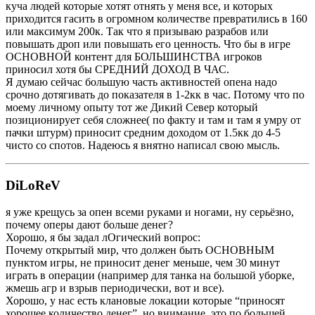
куча людей которые хотят отнять у меня все, и которых
приходится гасить в огромном количестве превратились в 160
или максимум 200к. Так что я призываю разрабов или
повышать дроп или повышать его ценность. Что бы в игре
ОСНОВНОЙ контент для БОЛЬШИНСТВА игроков
приносил хотя бы СРЕДНИЙ ДОХОД В ЧАС.
Я думаю сейчас большую часть активностей опена надо
срочно дотягивать до показателя в 1-2кк в час. Потому что по
моему личному опыту тот же Дикий Север который
позиционирует себя сложнее( по факту и там и там я умру от
пачки штурм) приносит средним доходом от 1.5кк до 4-5
чисто со спотов. Надеюсь я внятно написал свою мысль.
DiLoReV
я уже крещусь за опен всеми руками и ногами, ну серьёзно,
почему оперы дают больше денег?
Хорошо, я бы задал лОгический вопрос:
Почему открытый мир, что должен быть ОСНОВНЫМ
пунктом игры, не приносит денег меньше, чем 30 минут
играть в операции (например для танка на большой уборке,
жмешь агр и взрыв периодически, вот и все).
Хорошо, у нас есть клановые локации которые “приносят
хорошее количество денег”, но внимание, это по большей