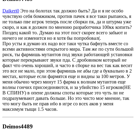
Daikeri0
Это на болотах так должно быть? Да и я не особо
чувствую себя бомжиком, против пачек я все таки рыпаюсь, я
не только пве игрок теперь после сборки пк, да и штурма уже
скоро, и как я должен по мнению разработчика 100кк копить?
Пиздец какой то. Думаю на этот пост скорее всего забьют и
ничего не изменится но я хотя бы попробовал(.
Про усты я думаю их надо все таки чутка бафнуть вместе со
всеми активностями открытого мира. Там же по сути большой
риск, ты фармишь мутантов под звуки работающей установки
которые перекрывают звуки пда. С дробовиком который не
факт что очень хороший, и часто в сборке на вес так как весит
это все не мало, при этом фармишь не абы где а буквально в 2
местах, которые если фармятся еще и видны за 100 метров. У
меня обычно через минут 15 фарма к волнам мутантов еще
волны гончих присоединяются, и за убийство 15 игроков(НЕ
В СПИНУ) в опене должны споты которые это чуть ли не
подразумевают давать больше. Но это чисто мое мнение, так
что могу быть не прав ибо в игре со всех аков у меня
максимум тыщи 1.5 часов.
Deimos4489