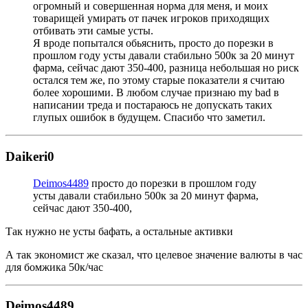
огромный и совершенная норма для меня, и моих
товарищей умирать от пачек игроков приходящих
отбивать эти самые усты.
Я вроде попытался обьяснить, просто до порезки в
прошлом году усты давали стабильно 500к за 20 минут
фарма, сейчас дают 350-400, разница небольшая но риск
остался тем же, по этому старые показатели я считаю
более хорошими. В любом случае признаю my bad в
написании треда и постараюсь не допускать таких
глупых ошибок в будущем. Спасибо что заметил.
Daikeri0
Deimos4489
просто до порезки в прошлом году
усты давали стабильно 500к за 20 минут фарма,
сейчас дают 350-400,
Так нужно не усты бафать, а остальные активки
А так экономист же сказал, что целевое значение валюты в час
для бомжика 50к/час
Deimos4489