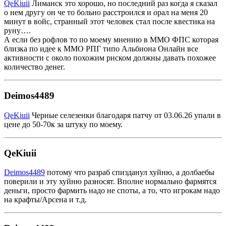
QeKiuii
Лиманск это хорошо, но последний раз когда я сказал
о нем другу он че то больно расстроился и орал на меня 20
минут в войс, странный этот человек стал после квестика на
руну….
А если без рофлов то по моему мнению в ММО ФПС которая
близка по идее к ММО РПГ типо Альбиона Онлайн все
активности с около похожим риском должны давать похожее
количество денег.
Deimos4489
QeKiuii
Черные селезенки благодаря патчу от 03.06.26 упали в
цене до 50-70к за штуку по моему.
QeKiuii
Deimos4489
потому что разраб спизданул хуйню, а долбаебы
поверили и эту хуйню разносят. Вполне нормально фармятся
деньги, просто фармить надо не споты, а то, что игрокам надо
на крафты/Арсена и т.д.