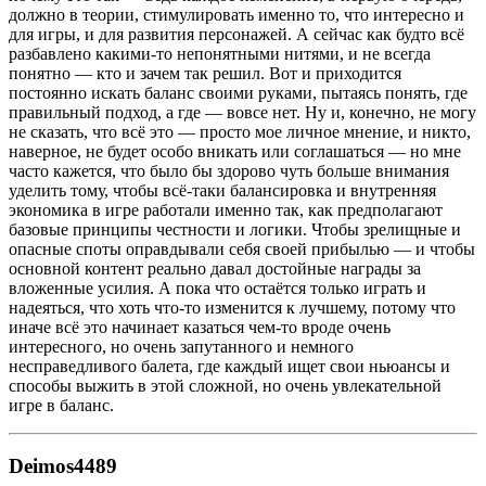
должно в теории, стимулировать именно то, что интересно и
для игры, и для развития персонажей. А сейчас как будто всё
разбавлено какими-то непонятными нитями, и не всегда
понятно — кто и зачем так решил. Вот и приходится
постоянно искать баланс своими руками, пытаясь понять, где
правильный подход, а где — вовсе нет. Ну и, конечно, не могу
не сказать, что всё это — просто мое личное мнение, и никто,
наверное, не будет особо вникать или соглашаться — но мне
часто кажется, что было бы здорово чуть больше внимания
уделить тому, чтобы всё-таки балансировка и внутренняя
экономика в игре работали именно так, как предполагают
базовые принципы честности и логики. Чтобы зрелищные и
опасные споты оправдывали себя своей прибылью — и чтобы
основной контент реально давал достойные награды за
вложенные усилия. А пока что остаётся только играть и
надеяться, что хоть что-то изменится к лучшему, потому что
иначе всё это начинает казаться чем-то вроде очень
интересного, но очень запутанного и немного
несправедливого балета, где каждый ищет свои ньюансы и
способы выжить в этой сложной, но очень увлекательной
игре в баланс.
Deimos4489