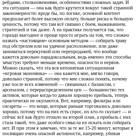
рейдами, столкновениями, особенностями сложных задач. И
эта ситуация — она как будто крутится вокруг такой странной
закономерности: вроде бы, по логике, основной контент
предполагает более высокую оплату, больше риска и большую
ценность, потому что там всё связано с боем, выживанием,
стратегией и так далее. А на практике получается так, что
гораздо выгоднее и проще просто играть на том, что сложно
назвать «настоящим» основным методом — собирать траву
под обстрелом или на удачное расположение, или даже
заниматься перекупкой или перепродажей, что вообще
кажется довольно парадоксальным, ведь именно эти способы
зачастую требуют меньше времени, опасности и нервов.
Можно сказать, что эта вся непонятная ситуационная
«игровая экономика» — она кажется мне, мягко говоря,
довольно странной, потому что мне сложно понять, почему
уже после всех изменений — связанных с балансом, с
арсеналом, с перераспределением цен — большинство тех
активов, которые когда-то давали хорошую прибыль, теперь
практически не окупаются. Вот, например, фильтры или
сигареты — это вещи, которые раньше торговались довольно
хорошо, потому что на них есть спрос, их кто-то скупает — и
сейчас всё как будто отошло на второй план, а прибыль с них
стала такой, что даже особого смысла их искать или собирать
нет. И при этом я замечаю, что за те же 15-20 минут, которые я
посвящаю очень опасной активности, например, убивая