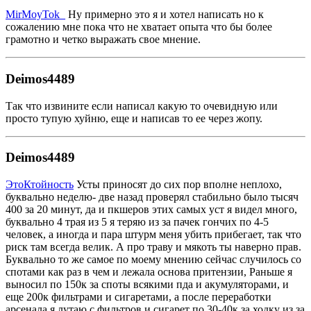
MirMoyTok_
Ну примерно это я и хотел написать но к
сожалению мне пока что не хватает опыта что бы более
грамотно и четко выражать свое мнение.
Deimos4489
Так что извините если написал какую то очевидную или
просто тупую хуйню, еще и написав то ее через жопу.
Deimos4489
ЭтоКтойность
Усты приносят до сих пор вполне неплохо,
буквально неделю- две назад проверял стабильно было тысяч
400 за 20 минут, да и пкшеров этих самых уст я видел много,
буквально 4 трая из 5 я теряю из за пачек гончих по 4-5
человек, а иногда и пара штурм меня убить прибегает, так что
риск там всегда велик. А про траву и мякоть ты наверно прав.
Буквально то же самое по моему мнению сейчас случилось со
спотами как раз в чем и лежала основа притензии, Раньше я
выносил по 150к за споты всякими пда и акумуляторами, и
еще 200к фильтрами и сигаретами, а после переработки
арсенала я лутаю с фильтров и сигарет по 30-40к за ходку из за