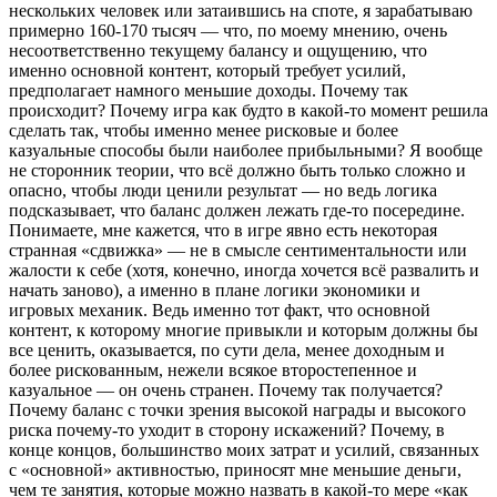
нескольких человек или затаившись на споте, я зарабатываю
примерно 160-170 тысяч — что, по моему мнению, очень
несоответственно текущему балансу и ощущению, что
именно основной контент, который требует усилий,
предполагает намного меньшие доходы. Почему так
происходит? Почему игра как будто в какой-то момент решила
сделать так, чтобы именно менее рисковые и более
казуальные способы были наиболее прибыльными? Я вообще
не сторонник теории, что всё должно быть только сложно и
опасно, чтобы люди ценили результат — но ведь логика
подсказывает, что баланс должен лежать где-то посередине.
Понимаете, мне кажется, что в игре явно есть некоторая
странная «сдвижка» — не в смысле сентиментальности или
жалости к себе (хотя, конечно, иногда хочется всё развалить и
начать заново), а именно в плане логики экономики и
игровых механик. Ведь именно тот факт, что основной
контент, к которому многие привыкли и которым должны бы
все ценить, оказывается, по сути дела, менее доходным и
более рискованным, нежели всякое второстепенное и
казуальное — он очень странен. Почему так получается?
Почему баланс с точки зрения высокой награды и высокого
риска почему-то уходит в сторону искажений? Почему, в
конце концов, большинство моих затрат и усилий, связанных
с «основной» активностью, приносят мне меньшие деньги,
чем те занятия, которые можно назвать в какой-то мере «как