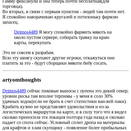
Гамму фиксанули и она теперь почти бесплатная(для
торговца).
Во вторых, в связи с первым пунктом - людей там почти нет.
Я спокойно наворачиваю кругалей и потихоньку фармлю
запасец.
Deimos4489
Я могу спокойно фармить мякоть на
около пустом сервере, собирать травку на краю
карты, перекупать
Это не совсем к разрабам.
Всю эту шнягу скупают другие игроки, откажуться они
платить за это - будут сборщики мякоти бибу сосать.
artyomthoughts
Deimos4489
сейчас пиковые выносы с оупена это дикий север;
уровни риска там вполне терпимы - у меня в соло 30%
удачных ходок(если не брать в счет статистики ван-вей паки).
Крабить кузню не представляет удовольствия и из-за
логистических маршрутов на карте, и в силу того что я видел
сколько приносила эта локация полтора года назад и сколько
падает со спота сейчас. Условный сплит дропа на материалы
для крафтов и хлам скупщику - появление более прибыльных