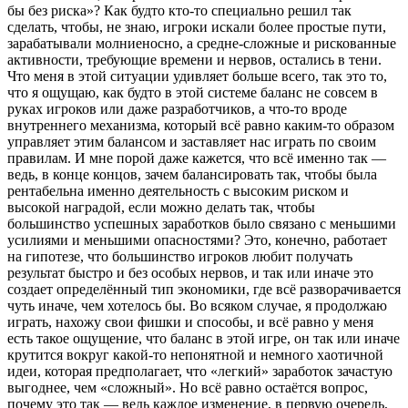
бы без риска»? Как будто кто-то специально решил так
сделать, чтобы, не знаю, игроки искали более простые пути,
зарабатывали молниеносно, а средне-сложные и рискованные
активности, требующие времени и нервов, остались в тени.
Что меня в этой ситуации удивляет больше всего, так это то,
что я ощущаю, как будто в этой системе баланс не совсем в
руках игроков или даже разработчиков, а что-то вроде
внутреннего механизма, который всё равно каким-то образом
управляет этим балансом и заставляет нас играть по своим
правилам. И мне порой даже кажется, что всё именно так —
ведь, в конце концов, зачем балансировать так, чтобы была
рентабельна именно деятельность с высоким риском и
высокой наградой, если можно делать так, чтобы
большинство успешных заработков было связано с меньшими
усилиями и меньшими опасностями? Это, конечно, работает
на гипотезе, что большинство игроков любит получать
результат быстро и без особых нервов, и так или иначе это
создает определённый тип экономики, где всё разворачивается
чуть иначе, чем хотелось бы. Во всяком случае, я продолжаю
играть, нахожу свои фишки и способы, и всё равно у меня
есть такое ощущение, что баланс в этой игре, он так или иначе
крутится вокруг какой-то непонятной и немного хаотичной
идеи, которая предполагает, что «легкий» заработок зачастую
выгоднее, чем «сложный». Но всё равно остаётся вопрос,
почему это так — ведь каждое изменение, в первую очередь,