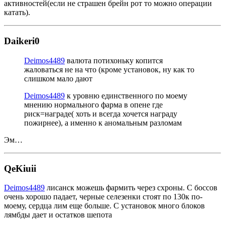
активностей(если не страшен брейн рот то можно операции
катать).
Daikeri0
Deimos4489
валюта потихоньку копится
жаловаться не на что (кроме установок, ну как то
слишком мало дают
Deimos4489
к уровню единственного по моему
мнению нормального фарма в опене где
риск=награде( хоть и всегда хочется награду
пожирнее), а именно к аномальным разломам
Эм…
QeKiuii
Deimos4489
лисанск можешь фармить через схроны. С боссов
очень хорошо падает, черные селезенки стоят по 130к по-
моему, сердца лим еще больше. С установок много блоков
лямбды дает и остатков шепота