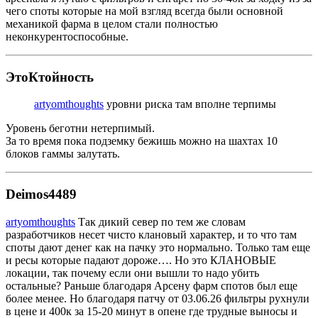
чего споты которые на мой взгляд всегда были основной
механикой фарма в целом стали полностью
неконкурентоспособные.
ЭтоКтойность
artyomthoughts
уровни риска там вполне терпимы
Уровень беготни нетерпимый.
За то время пока подземку бежишь можно на шахтах 10
блоков гаммы залутать.
Deimos4489
artyomthoughts
Так дикий север по тем же словам
разработчиков несет чисто клановый характер, и то что там
споты дают денег как на пачку это нормально. Только там еще
и ресы которые падают дороже…. Но это КЛАНОВЫЕ
локации, так почему если они вышли то надо убить
остальные? Раньше благодаря Арсену фарм спотов был еще
более менее. Но благодаря патчу от 03.06.26 фильтры рухнули
в цене и 400к за 15-20 минут в опене где трудные выносы и