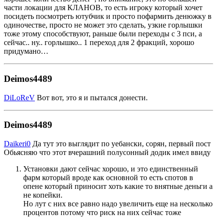
части локации для КЛАНОВ, то есть игроку который хочет
посидеть посмотреть ютубчик и просто пофармить денюжку в
одиночестве, просто не может это сделать, узкие горлышки
тоже этому способствуют, раньше были переходы с 3 пси, а
сейчас.. ну.. горлышко.. 1 переход для 2 фракций, хорошо
придумано…
Deimos4489
DiLoReV
Вот вот, это я и пытался донести.
Deimos4489
Daikeri0
Да тут это выглядит по уебански, сорян, первый пост
Обьясняю что этот вчерашний полусонный додик имел ввиду
Установки дают сейчас хорошо, и это единственный
фарм который вроде как основной то есть спотов в
опене который приносит хоть какие то внятные деньги а
не копейки.
Но лут с них все равно надо увеличить еще на несколько
процентов потому что риск на них сейчас тоже