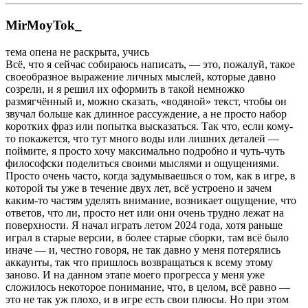
MirMoyTok_
тема опена не раскрыта, учись
Всё, что я сейчас собираюсь написать, — это, пожалуй, такое
своеобразное выражение личных мыслей, которые давно
созрели, и я решил их оформить в такой немножко
размягчённый и, можно сказать, «водяной» текст, чтобы он
звучал больше как длинное рассуждение, а не просто набор
коротких фраз или попытка высказаться. Так что, если кому-
то покажется, что тут много воды или лишних деталей —
поймите, я просто хочу максимально подробно и чуть-чуть
философски поделиться своими мыслями и ощущениями.
Просто очень часто, когда задумываешься о том, как в игре, в
которой ты уже в течение двух лет, всё устроено и зачем
каким-то частям уделять внимание, возникает ощущение, что
ответов, что ли, просто нет или они очень трудно лежат на
поверхности. Я начал играть летом 2024 года, хотя раньше
играл в старые версии, в более старые сборки, там всё было
иначе — и, честно говоря, не так давно у меня потерялись
аккаунты, так что пришлось возвращаться к всему этому
заново. И на данном этапе моего прогресса у меня уже
сложилось некоторое понимание, что, в целом, всё равно —
это не так уж плохо, и в игре есть свои плюсы. Но при этом