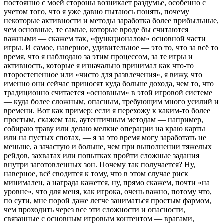
постоянно с моей стороны возникает раздумье, особенно с
учетом того, что я уже давно пытаюсь понять, почему
некоторые активности и методы заработка более прибыльные,
чем основные, те самые, которые вроде бы считаются
важными — скажем так, «функционалом» основной части
игры. И самое, наверное, удивительное — это то, что за всё то
время, что я наблюдаю за этим процессом, за те игры и
активность, которые я изначально принимал как что-то
второстепенное или «чисто для развлечения», я вижу, что
именно они сейчас приносят куда больше дохода, чем то, что
традиционно считается «основным» в этой игровой системе
— куда более сложным, опасным, требующим много усилий и
времени. Вот как пример: если я перехожу к каким-то более
простым, скажем так, аутентичным методам — например,
собираю траву или делаю мелкие операции на краю карты
или на пустых спотах, — я за это время могу заработать не
меньше, а зачастую и больше, чем при выполнении тяжелых
рейдов, захватах или попытках пройти сложные задания
внутри заготовленных зон. Почему так получается? Ну,
наверное, всё сводится к тому, что в этом случае риск
минимален, а награда кажется, ну, прямо скажем, почти «на
уровне», что для меня, как игрока, очень важно, потому что,
по сути, мне порой даже легче заниматься простым фармом,
чем проходить через все эти сложности и опасности,
связанные с основным игровым контентом — врагами,