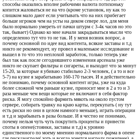
способы оказались вполне рабочими валюта потихоньку
копится жаловаться не на что (кроме установок, ну как то
слишком мало дают если учитывать что на них прибегает
больше игроков чем на усты на диком севере лол, для меня
было нормально умереть от пачки штурм с 3-4к часов но это
так, бывает) Однако ко мне начали закрадываться мысли что
определенно тут что то не так. И у меня возник вопрос, а
почему основной по идее вид контента, всякие заставы и т.д
никто не рекомендует, ну провел я маленькое исследование и
вышел в то что это неплохой заработок, только теперь уже
был так как после сегодняшнего изменения арсенала уже
никто не скупает фильтры и сигареты, и выходит что за минут
15-20, за которые я убиваю стабильно 2-3 человек, ( а то и все
5-7) на кузне я зарабатываю 160-170 тысяч. И я действительно
не понимаю, почему основной контент игры, уже на куда
более сложной чем раньше кузне, приносит мне в 2 а то и 3
раза меньше чем вещи которые не включают в себя фактор
риска. Я могу спокойно фармить мякоть на около пустом
сервере, собирать травку на краю карты, перекупать ( ну тут
есть риски но они в целом намного меньше), играть операции
и т.д и зарабывать в разы больше. И я честно не понимаю,
почему нельзя чуть чуть покрутить проценты и привести
споты в опене(стоянки, заставы и т.д) к уровню
единственного по моему мнению нормального фарма в опене
где риск=награде( хоть и всегда хочется награду пожирнее), а